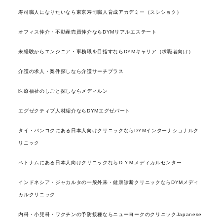
寿司職人になりたいなら東京寿司職人育成アカデミー（スシショク）
オフィス仲介・不動産売買仲介ならDYMリアルエステート
未経験からエンジニア・事務職を目指すならDYMキャリア（求職者向け）
介護の求人・案件探しなら介護サーチプラス
医療福祉のしごと探しならメディルン
エグゼクティブ人材紹介ならDYMエグゼパート
タイ・バンコクにある日本人向けクリニックならDYMインターナショナルク
リニック
ベトナムにある日本人向けクリニックならＤＹＭメディカルセンター
インドネシア・ジャカルタの一般外来・健康診断クリニックならDYMメディ
カルクリニック
内科・小児科・ワクチンの予防接種ならニューヨークのクリニックJapanese