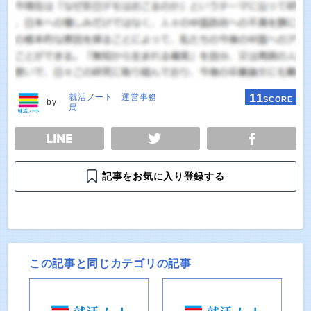
11
就活ノート 運営事務
SCORE
by
局
E
TWEET
SHARE
記事をお気に入り登録する
この記事と同じカテゴリの記事