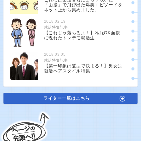
「面接」で飛び出た爆笑エピソードを
ネット上から集めました。
2018.02.19
就活特集記事
【これじゃ落ちるよ！】私服OK面接
に現れたトンデモ就活生
2018.03.05
就活特集記事
【第一印象は髪型で決まる！】男女別
就活ヘアスタイル特集
ライター一覧はこちら