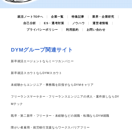
就活ノートTOPへ
企業一覧
特集記事
業界・企業研究
自己分析
ES・選考対策
ノウハウ
運営者情報
プライバシーポリシー
利用規約
お問い合わせ
DYMグループ関連サイト
新卒就活エージェントならミーツカンパニー
新卒就活スカウトならDYMスカウト
未経験からエンジニア・事務職を目指すならDYMキャリア
フリーランスマーケター・フリーランスエンジニアの求人・案件探しならDY
Mテック
既卒・第二新卒・フリーター・未経験などの就職・転職ならDYM就職
障がい者雇用・就労移行支援ならワークスバリアフリー