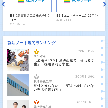
ES【武田薬品工業株式会社】
ES【ユニ・チャーム】16卒①
16卒
2015.04.14
2015.04.14
就活ノート週間ランキング
SCORE:1144
面接対策
【通過率50％】最終面接で「落ちる学
生」「採用される学生」
SCORE:1091
就活特集記事
意外と知らない！「実は上場していな
い有名企業32社」
SCORE:517
就活特集記事