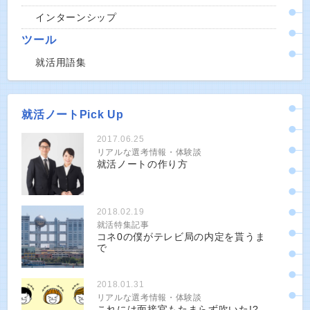
インターンシップ
ツール
就活用語集
就活ノートPick Up
2017.06.25
リアルな選考情報・体験談
就活ノートの作り方
2018.02.19
就活特集記事
コネ0の僕がテレビ局の内定を貰うま
で
2018.01.31
リアルな選考情報・体験談
これには面接官もたまらず吹いた!?