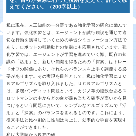
を、自らが実際に行った役割を交えて、詳しく教
えてください。（200字以上）
私は現在、人工知能の一分野である強化学習の研究に励んで
います。強化学習とは、エージェントが試行錯誤を通じて適
切な行動を獲得していくための学習シミュレーション方法で
あり、ロボットの移動動作の制御にも応用されています。強
化学習では、エージェントが学習を進めていく際、既存の知
識の「活用」と、新しい知識を得るための「探索」はトレー
ドオフの関係にあり、それらのバランスを上手く調節する必
要があります。その実現を目的として、私は強化学習にＵＣ
Ｂアルゴリズムを取り入れました。ＵＣＢアルゴリズムと
は、多腕バンディット問題という、カジノ等の複数台あるス
ロットマシンの中からどの台が最も当たる確率が高いかを見
つけるという問題において、シンプルなアルゴリズムで「活
用」と「探索」のバランスを図れるものです。これにより、
従来手法と比べ劇的に性能は向上し、効率的な学習を実現す
ることができました。
私は大学院から現在の研