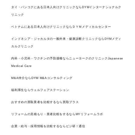
タイ・バンコクにある日本人向けクリニックならDYMインターナショナルク
リニック
ベトナムにある日本人向けクリニックならＤＹＭメディカルセンター
インドネシア・ジャカルタの一般外来・健康診断クリニックならDYMメディ
カルクリニック
内科・小児科・ワクチンの予防接種ならニューヨークのクリニックJapanese
Medical Care
M&A仲介ならDYM M&Aコンサルティング
福利厚生ならウェルフェアステーション
おすすめの買取業者を比較するなら買取プラス
リフォームの見積もり・業者比較をするならMYリフォームラボ
企業・給与・採用情報を比較するならビジ研！通信