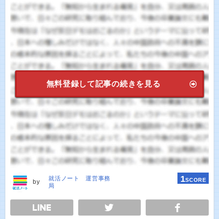
無料登録して記事の続きを見る
1
就活ノート 運営事務
SCORE
by
局
E
TWEET
SHARE