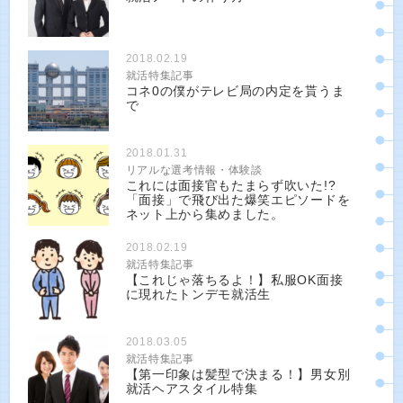
2018.02.19
就活特集記事
コネ0の僕がテレビ局の内定を貰うま
で
2018.01.31
リアルな選考情報・体験談
これには面接官もたまらず吹いた!?
「面接」で飛び出た爆笑エピソードを
ネット上から集めました。
2018.02.19
就活特集記事
【これじゃ落ちるよ！】私服OK面接
に現れたトンデモ就活生
2018.03.05
就活特集記事
【第一印象は髪型で決まる！】男女別
就活ヘアスタイル特集