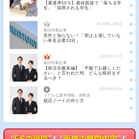
【通過率50％】最終面接で「落ちる学
生」「採用される学生」
SCORE:1091
就活特集記事
意外と知らない！「実は上場していな
い有名企業32社」
SCORE:517
就活特集記事
【就活生服装編】「平服でお越しくだ
さい」と言われた時、どんな格好をす
るべき？
SCORE:404
リアルな選考情報・体験談
就活ノートの作り方