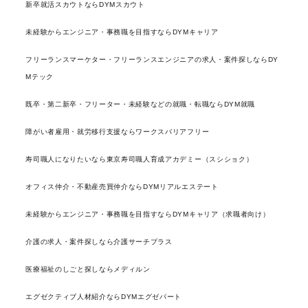
新卒就活スカウトならDYMスカウト
未経験からエンジニア・事務職を目指すならDYMキャリア
フリーランスマーケター・フリーランスエンジニアの求人・案件探しならDY
Mテック
既卒・第二新卒・フリーター・未経験などの就職・転職ならDYM就職
障がい者雇用・就労移行支援ならワークスバリアフリー
寿司職人になりたいなら東京寿司職人育成アカデミー（スシショク）
オフィス仲介・不動産売買仲介ならDYMリアルエステート
未経験からエンジニア・事務職を目指すならDYMキャリア（求職者向け）
介護の求人・案件探しなら介護サーチプラス
医療福祉のしごと探しならメディルン
エグゼクティブ人材紹介ならDYMエグゼパート