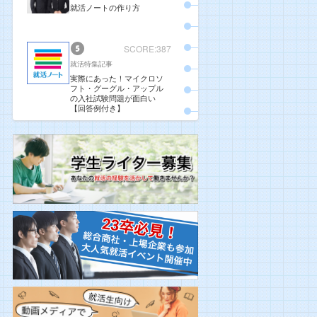
就活ノートの作り方
SCORE:387
就活特集記事
実際にあった！マイクロソ
フト・グーグル・アップル
の入社試験問題が面白い
【回答例付き】