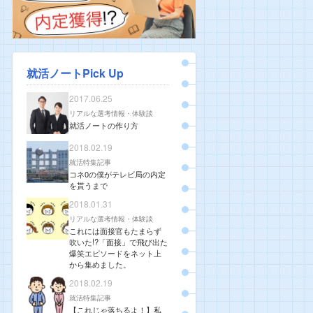
就活ノートPick Up
2017.06.25
リアルな選考情報・体験談
就活ノートの作り方
2018.02.19
就活特集記事
コネ0の僕がテレビ局の内定
を貰うまで
2018.01.31
リアルな選考情報・体験談
これには面接官もたまらず
吹いた!?「面接」で飛び出た
爆笑エピソードをネット上
から集めました。
2018.02.19
就活特集記事
【これじゃ落ちるよ！】私