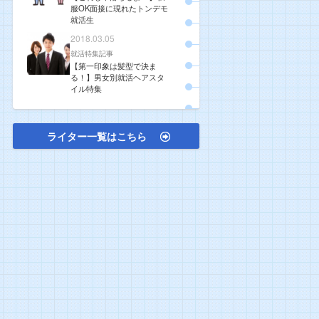
服OK面接に現れたトンデモ
就活生
2018.03.05
就活特集記事
【第一印象は髪型で決ま
る！】男女別就活ヘアスタ
イル特集
ライター一覧はこちら