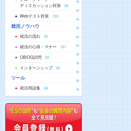
ディスカッション対策
32
Webテスト対策
133
就活ノウハウ
就活の流れ
25
就活の心得・マナー
131
OB/OG訪問
20
インターンシップ
52
ツール
就活用語集
24