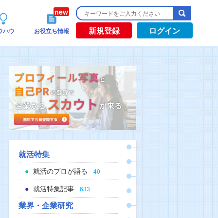
新規登録
ログイン
ウハウ
お役立ち情報
就活特集
就活のプロが語る
40
就活特集記事
633
業界・企業研究