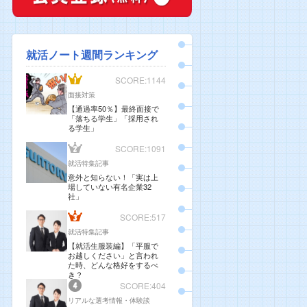
就活ノート週間ランキング
SCORE:1144
面接対策
【通過率50％】最終面接で
「落ちる学生」「採用され
る学生」
SCORE:1091
就活特集記事
意外と知らない！「実は上
場していない有名企業32
社」
SCORE:517
就活特集記事
【就活生服装編】「平服で
お越しください」と言われ
た時、どんな格好をするべ
き？
SCORE:404
リアルな選考情報・体験談