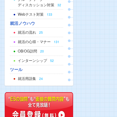
ディスカッション対策
32
Webテスト対策
133
就活ノウハウ
就活の流れ
25
就活の心得・マナー
131
OB/OG訪問
20
インターンシップ
52
ツール
就活用語集
24