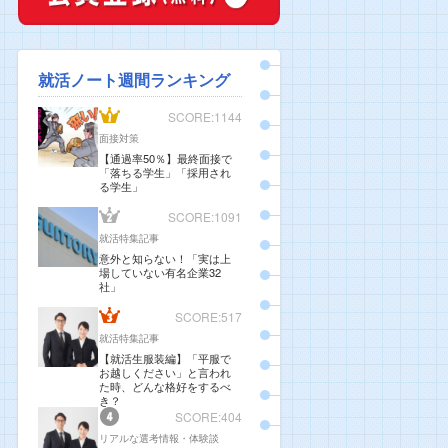
就活ノート週間ランキング
SCORE:1144
面接対策
【通過率50％】最終面接で
「落ちる学生」「採用され
る学生」
SCORE:1091
就活特集記事
意外と知らない！「実は上
場していない有名企業32
社」
SCORE:517
就活特集記事
【就活生服装編】「平服で
お越しください」と言われ
た時、どんな格好をするべ
き？
SCORE:404
リアルな選考情報・体験談