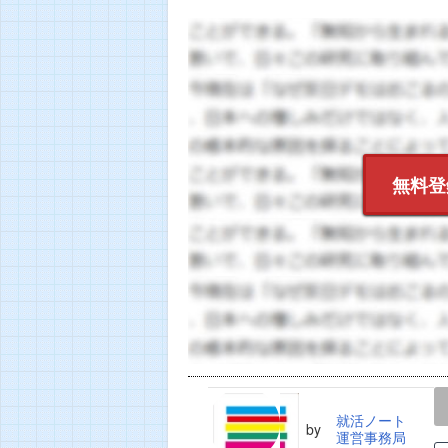
無料登
LINE
TWEET
就活ノート
by
運営事務局