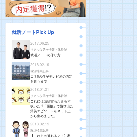
就活ノートPick Up
2017.06.25
リアルな選考情報・体験談
就活ノートの作り方
2018.02.19
就活特集記事
コネ0の僕がテレビ局の内定
を貰うまで
2018.01.31
リアルな選考情報・体験談
これには面接官もたまらず
吹いた!?「面接」で飛び出た
爆笑エピソードをネット上
から集めました。
2018.02.19
就活特集記事
【これじゃ落ちるよ！】私