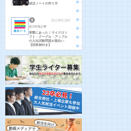
就活ノートの作り方
SCORE:387
就活特集記事
実際にあった！マイクロソ
フト・グーグル・アップル
の入社試験問題が面白い
【回答例付き】