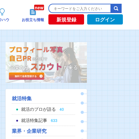
新規登録
ログイン
ウハウ
お役立ち情報
就活特集
就活のプロが語る
40
就活特集記事
633
業界・企業研究