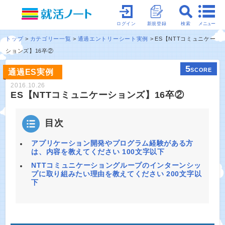
メニュー
ログイン
新規登録
検索
トップ
カテゴリー一覧
通過エントリーシート実例
ES【NTTコミュニケー
ションズ】16卒②
5
SCORE
通過ES実例
2016.10.26
ES【NTTコミュニケーションズ】16卒②
目次
アプリケーション開発やプログラム経験がある方
は、内容を教えてください 100文字以下
NTTコミュニケーショングループのインターンシッ
プに取り組みたい理由を教えてください 200文字以
下