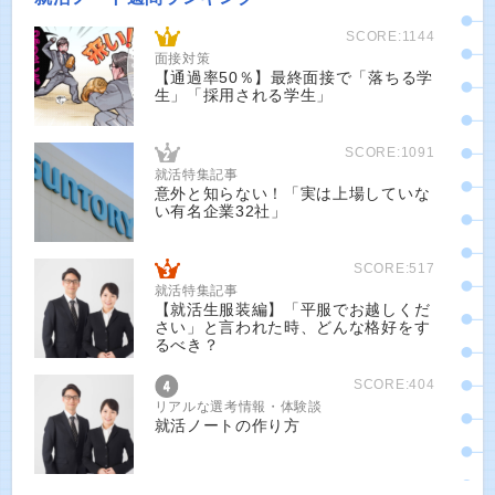
SCORE:1144
面接対策
【通過率50％】最終面接で「落ちる学
生」「採用される学生」
SCORE:1091
就活特集記事
意外と知らない！「実は上場していな
い有名企業32社」
SCORE:517
就活特集記事
【就活生服装編】「平服でお越しくだ
さい」と言われた時、どんな格好をす
るべき？
SCORE:404
リアルな選考情報・体験談
就活ノートの作り方