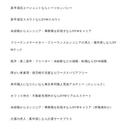
新卒就活エージェントならミーツカンパニー
新卒就活スカウトならDYMスカウト
未経験からエンジニア・事務職を目指すならDYMキャリア
フリーランスマーケター・フリーランスエンジニアの求人・案件探しならDY
Mテック
既卒・第二新卒・フリーター・未経験などの就職・転職ならDYM就職
障がい者雇用・就労移行支援ならワークスバリアフリー
寿司職人になりたいなら東京寿司職人育成アカデミー（スシショク）
オフィス仲介・不動産売買仲介ならDYMリアルエステート
未経験からエンジニア・事務職を目指すならDYMキャリア（求職者向け）
介護の求人・案件探しなら介護サーチプラス