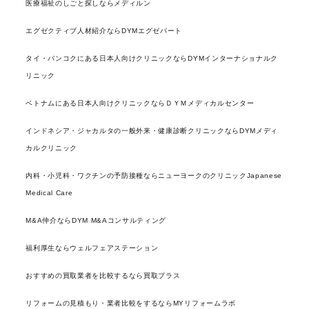
医療福祉のしごと探しならメディルン
エグゼクティブ人材紹介ならDYMエグゼパート
タイ・バンコクにある日本人向けクリニックならDYMインターナショナルク
リニック
ベトナムにある日本人向けクリニックならＤＹＭメディカルセンター
インドネシア・ジャカルタの一般外来・健康診断クリニックならDYMメディ
カルクリニック
内科・小児科・ワクチンの予防接種ならニューヨークのクリニックJapanese
Medical Care
M&A仲介ならDYM M&Aコンサルティング
福利厚生ならウェルフェアステーション
おすすめの買取業者を比較するなら買取プラス
リフォームの見積もり・業者比較をするならMYリフォームラボ