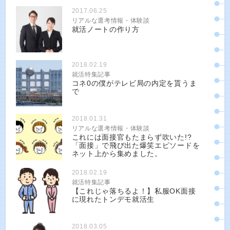
2017.06.25
リアルな選考情報・体験談
就活ノートの作り方
2018.02.19
就活特集記事
コネ0の僕がテレビ局の内定を貰うま
で
2018.01.31
リアルな選考情報・体験談
これには面接官もたまらず吹いた!?
「面接」で飛び出た爆笑エピソードを
ネット上から集めました。
2018.02.19
就活特集記事
【これじゃ落ちるよ！】私服OK面接
に現れたトンデモ就活生
2018.03.05