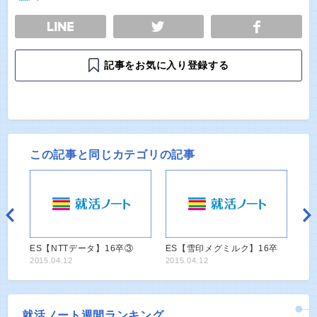
E
TWEET
SHARE
記事をお気に入り登録する
この記事と同じカテゴリの記事
ES【NTTデータ】16卒③
ES【雪印メグミルク】16卒
2015.04.12
2015.04.12
就活ノート週間ランキング