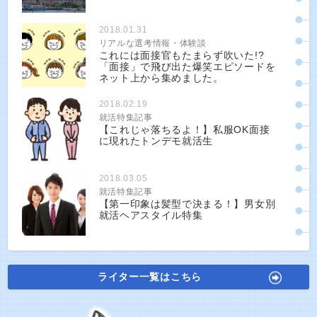
2018.01.31
リアルな選考情報・体験談
これには面接官もたまらず吹いた!?
「面接」で飛び出た爆笑エピソードを
ネット上から集めました。
2018.02.19
就活特集記事
【これじゃ落ちるよ！】私服OK面接
に現れたトンデモ就活生
2018.03.05
就活特集記事
【第一印象は髪型で決まる！】男女別
就活ヘアスタイル特集
ライター一覧はこちら