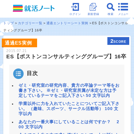
メニュー
ログイン
新規登録
検索
トップ
カテゴリー一覧
通過エントリーシート実例
ES【ボストンコンサル
ティンググループ】16卒
2
SCORE
通過ES実例
2015.07.21
ES【ボストンコンサルティンググループ】16卒
目次
ゼミ・研究室の研究内容、貴方の卒論テーマ等をお
書き下さい。 ※ゼミ・研究室所属が未定な方は予
定しているテーマをご記入下さい 50 文字以内
学業以外に力を入れていたことについてご記入下さ
い。 （趣味、スポーツ、サークル活動等） 100 文
字以内
あなたの一番大事にしていることは何ですか？ 2
00 文字以内