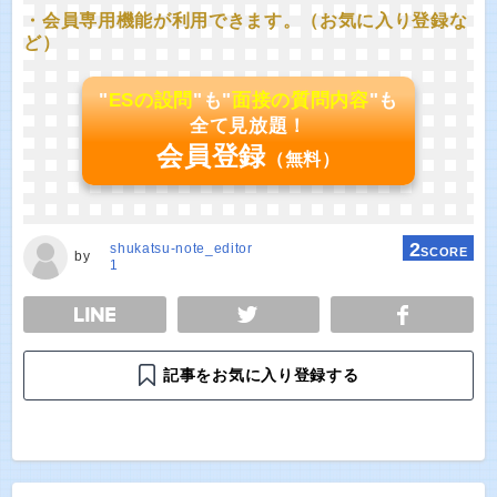
・会員専用機能が利用できます。（お気に入り登録な
ど）
"
ESの設問
"も"
面接の質問内容
"も
全て見放題！
会員登録
（無料）
2
shukatsu-note_editor
SCORE
by
1
E
TWEET
SHARE
記事をお気に入り登録する