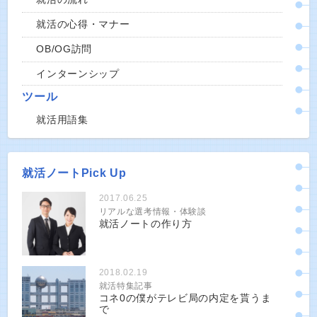
就活の心得・マナー
OB/OG訪問
インターンシップ
ツール
就活用語集
就活ノートPick Up
2017.06.25
リアルな選考情報・体験談
就活ノートの作り方
2018.02.19
就活特集記事
コネ0の僕がテレビ局の内定を貰うま
で