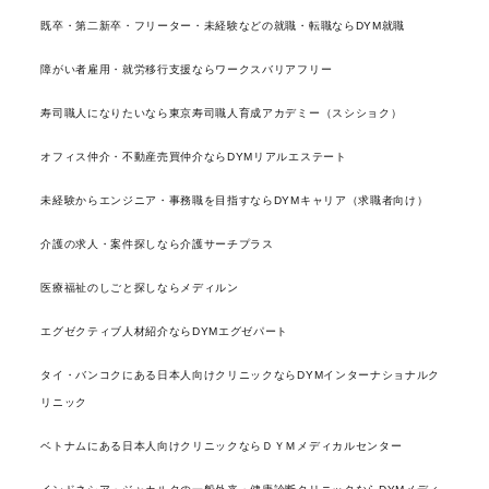
既卒・第二新卒・フリーター・未経験などの就職・転職ならDYM就職
障がい者雇用・就労移行支援ならワークスバリアフリー
寿司職人になりたいなら東京寿司職人育成アカデミー（スシショク）
オフィス仲介・不動産売買仲介ならDYMリアルエステート
未経験からエンジニア・事務職を目指すならDYMキャリア（求職者向け）
介護の求人・案件探しなら介護サーチプラス
医療福祉のしごと探しならメディルン
エグゼクティブ人材紹介ならDYMエグゼパート
タイ・バンコクにある日本人向けクリニックならDYMインターナショナルク
リニック
ベトナムにある日本人向けクリニックならＤＹＭメディカルセンター