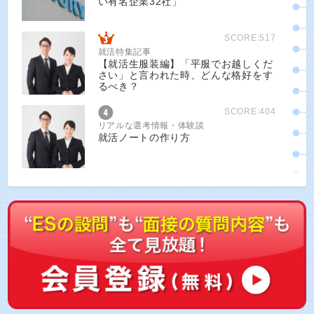
い有名企業32社」
SCORE:517
就活特集記事
【就活生服装編】「平服でお越しくだ
さい」と言われた時、どんな格好をす
るべき？
SCORE:404
リアルな選考情報・体験談
就活ノートの作り方