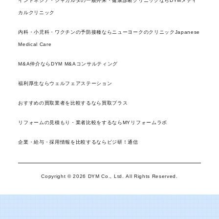
インドネシア・ジャカルタの一般外来・健康診断クリニックならDYMメディ
カルクリニック
内科・小児科・ワクチンの予防接種ならニューヨークのクリニックJapanese
Medical Care
M&A仲介ならDYM M&Aコンサルティング
福利厚生ならウェルフェアステーション
おすすめの買取業者を比較するなら買取プラス
リフォームの見積もり・業者比較をするならMYリフォームラボ
企業・給与・採用情報を比較するならビジ研！通信
Copyright © 2026 DYM Co., Ltd. All Rights Reserved.