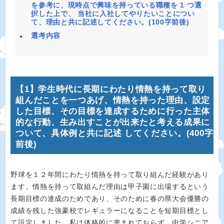
を参考に、現時点で興味を持っている職種を 1 つ選
択した上で、 当社に入社してやりたいことについ
て、理由と共に記述してください。(100字前後)
選考内容
【1】学生時代に長期にわたり情熱を持って取り
組んだことを一つあげ、情熱を持った理由、設定
した目標、その目標を達成するために行った主体
的な行動、生み出すことが出来たと考える成果に
ついて、具体例と共に記述 してください。(400字
前後)
野球を１２年間にわたり情熱を持って取り組んだ経験があり
ます。情熱を持って取組んだ理由は甲子園に出場するという
長期目標の達成のためであり、そのために春の県大会優勝の
成績を残した強豪校でレギュラーになることを短期目標とし
て設定しました。私は体格的に恵まれておらず、中学シニア