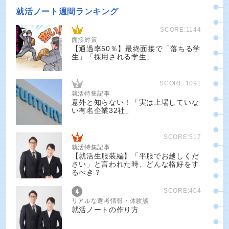
就活ノート週間ランキング
SCORE:1144
面接対策
【通過率50％】最終面接で「落ちる学
生」「採用される学生」
SCORE:1091
就活特集記事
意外と知らない！「実は上場していな
い有名企業32社」
SCORE:517
就活特集記事
【就活生服装編】「平服でお越しくだ
さい」と言われた時、どんな格好をす
るべき？
SCORE:404
リアルな選考情報・体験談
就活ノートの作り方