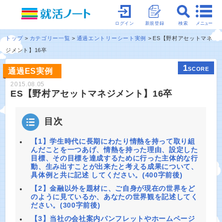
メニュー
ログイン
新規登録
検索
トップ
カテゴリー一覧
通過エントリーシート実例
ES【野村アセットマネ
ジメント】16卒
1
SCORE
通過ES実例
2015.08.05
ES【野村アセットマネジメント】16卒
目次
【1】学生時代に長期にわたり情熱を持って取り組
んだことを一つあげ、情熱を持った理由、設定した
目標、その目標を達成するために行った主体的な行
動、生み出すことが出来たと考える成果について、
具体例と共に記述 してください。(400字前後)
【2】金融以外を題材に、ご自身が現在の世界をど
のように見ているか、あなたの世界観を記述してく
ださい。(300字前後)
【3】当社の会社案内パンフレットやホームページ