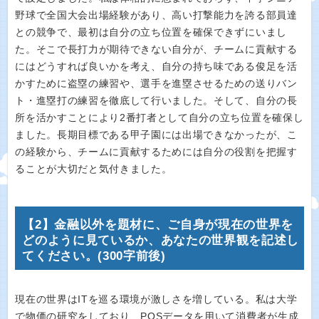
野球で全国大会出場経験があり、高い打撃能力を誇る部員達
との競争で、最初は自分の立ち位置を確保できずにいまし
た。そこで長打力が期待できない自分が、チームに貢献する
にはどうすれば良いかを考え、自分の持ち味である俊足を活
かすために盗塁の練習や、選手を進塁させるための送りバン
ト・進塁打の練習を徹底して行いました。そして、自分の長
所を活かすことにより2番打者として自分の立ち位置を確保し
ました。長期目標である甲子園には出場できなかったが、こ
の経験から、チームに貢献するためには自分の役割を把握す
ることが大切だと気付きました。
【2】金融以外を題材に、ご自身が現在の世界を
どのように見ているか、あなたの世界観を記述し
てください。(300字前後)
現在の世界はITを巡る環境が激しさを増している。私は大学
で物価の研究をしており、POSデータを用いて消費者が生成