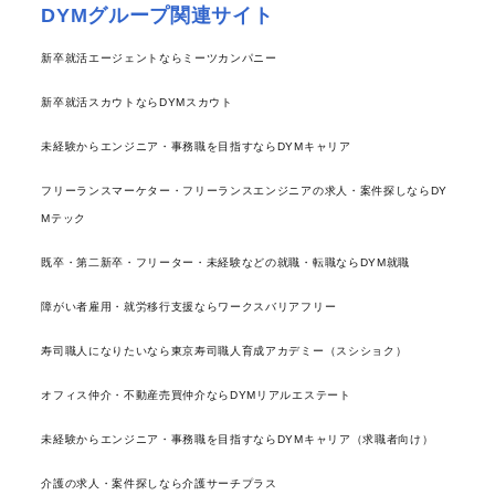
DYMグループ関連サイト
新卒就活エージェントならミーツカンパニー
新卒就活スカウトならDYMスカウト
未経験からエンジニア・事務職を目指すならDYMキャリア
フリーランスマーケター・フリーランスエンジニアの求人・案件探しならDY
Mテック
既卒・第二新卒・フリーター・未経験などの就職・転職ならDYM就職
障がい者雇用・就労移行支援ならワークスバリアフリー
寿司職人になりたいなら東京寿司職人育成アカデミー（スシショク）
オフィス仲介・不動産売買仲介ならDYMリアルエステート
未経験からエンジニア・事務職を目指すならDYMキャリア（求職者向け）
介護の求人・案件探しなら介護サーチプラス