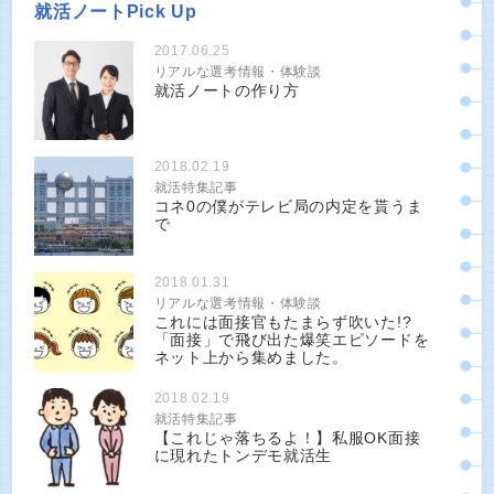
就活ノートPick Up
2017.06.25
リアルな選考情報・体験談
就活ノートの作り方
2018.02.19
就活特集記事
コネ0の僕がテレビ局の内定を貰うま
で
2018.01.31
リアルな選考情報・体験談
これには面接官もたまらず吹いた!?
「面接」で飛び出た爆笑エピソードを
ネット上から集めました。
2018.02.19
就活特集記事
【これじゃ落ちるよ！】私服OK面接
に現れたトンデモ就活生