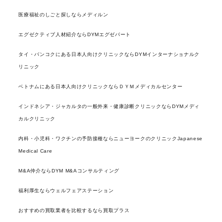
医療福祉のしごと探しならメディルン
エグゼクティブ人材紹介ならDYMエグゼパート
タイ・バンコクにある日本人向けクリニックならDYMインターナショナルク
リニック
ベトナムにある日本人向けクリニックならＤＹＭメディカルセンター
インドネシア・ジャカルタの一般外来・健康診断クリニックならDYMメディ
カルクリニック
内科・小児科・ワクチンの予防接種ならニューヨークのクリニックJapanese
Medical Care
M&A仲介ならDYM M&Aコンサルティング
福利厚生ならウェルフェアステーション
おすすめの買取業者を比較するなら買取プラス