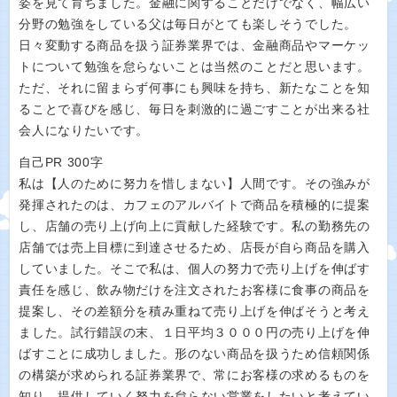
姿を見て育ちました。金融に関することだけでなく、幅広い
分野の勉強をしている父は毎日がとても楽しそうでした。
日々変動する商品を扱う証券業界では、金融商品やマーケッ
トについて勉強を怠らないことは当然のことだと思います。
ただ、それに留まらず何事にも興味を持ち、新たなことを知
ることで喜びを感じ、毎日を刺激的に過ごすことが出来る社
会人になりたいです。
自己PR 300字
私は【人のために努力を惜しまない】人間です。その強みが
発揮されたのは、カフェのアルバイトで商品を積極的に提案
し、店舗の売り上げ向上に貢献した経験です。私の勤務先の
店舗では売上目標に到達させるため、店長が自ら商品を購入
していました。そこで私は、個人の努力で売り上げを伸ばす
責任を感じ、飲み物だけを注文されたお客様に食事の商品を
提案し、その差額分を積み重ねて売り上げを伸ばそうと考え
ました。試行錯誤の末、１日平均３０００円の売り上げを伸
ばすことに成功しました。形のない商品を扱うため信頼関係
の構築が求められる証券業界で、常にお客様の求めるものを
知り、提供していく努力を怠らない営業をしたいと考えてい