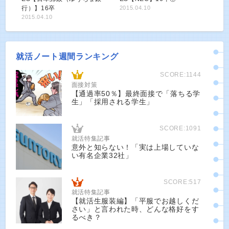
行）】16卒
2015.04.10
2015.04.10
就活ノート週間ランキング
SCORE:1144
面接対策
【通過率50％】最終面接で「落ちる学
生」「採用される学生」
SCORE:1091
就活特集記事
意外と知らない！「実は上場していな
い有名企業32社」
SCORE:517
就活特集記事
【就活生服装編】「平服でお越しくだ
さい」と言われた時、どんな格好をす
るべき？