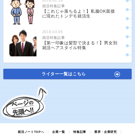
2018.02.19
就活特集記事
【これじゃ落ちるよ！】私服OK面接
に現れたトンデモ就活生
2018.03.05
就活特集記事
【第一印象は髪型で決まる！】男女別
就活ヘアスタイル特集
ライター一覧はこちら
就活ノートTOPへ
企業一覧
特集記事
業界・企業研究