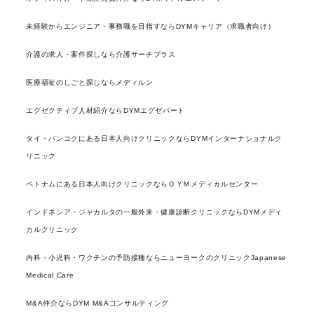
未経験からエンジニア・事務職を目指すならDYMキャリア（求職者向け）
介護の求人・案件探しなら介護サーチプラス
医療福祉のしごと探しならメディルン
エグゼクティブ人材紹介ならDYMエグゼパート
タイ・バンコクにある日本人向けクリニックならDYMインターナショナルク
リニック
ベトナムにある日本人向けクリニックならＤＹＭメディカルセンター
インドネシア・ジャカルタの一般外来・健康診断クリニックならDYMメディ
カルクリニック
内科・小児科・ワクチンの予防接種ならニューヨークのクリニックJapanese
Medical Care
M&A仲介ならDYM M&Aコンサルティング