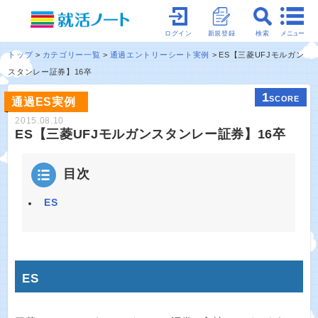
メニュー
ログイン
新規登録
検索
トップ
カテゴリー一覧
通過エントリーシート実例
ES【三菱UFJモルガン
スタンレー証券】16卒
1
SCORE
通過ES実例
2015.08.10
ES【三菱UFJモルガンスタンレー証券】16卒
目次
ES
ES