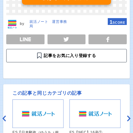
1
就活ノート 運営事務
SCORE
by
局
E
TWEET
SHARE
記事をお気に入り登録する
この記事と同じカテゴリの記事
ES【日本郵政（ゆうちょ銀
ES【NEC】16卒①