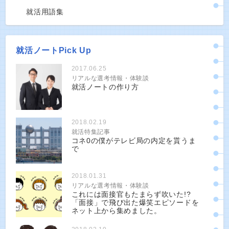
就活用語集
就活ノートPick Up
2017.06.25
リアルな選考情報・体験談
就活ノートの作り方
2018.02.19
就活特集記事
コネ0の僕がテレビ局の内定を貰うま
で
2018.01.31
リアルな選考情報・体験談
これには面接官もたまらず吹いた!?
「面接」で飛び出た爆笑エピソードを
ネット上から集めました。