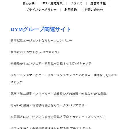
自己分析
ES・選考対策
ノウハウ
運営者情報
プライバシーポリシー
利用規約
お問い合わせ
DYMグループ関連サイト
新卒就活エージェントならミーツカンパニー
新卒就活スカウトならDYMスカウト
未経験からエンジニア・事務職を目指すならDYMキャリア
フリーランスマーケター・フリーランスエンジニアの求人・案件探しならDY
Mテック
既卒・第二新卒・フリーター・未経験などの就職・転職ならDYM就職
障がい者雇用・就労移行支援ならワークスバリアフリー
寿司職人になりたいなら東京寿司職人育成アカデミー（スシショク）
オフィス仲介・不動産売買仲介ならDYMリアルエステート