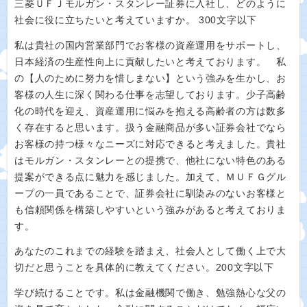
三菱ＵＦＪモルガン・スタンレー証券に入社し、どのように
社会に役に立ちたいと考えていますか。 300文字以下
私は貴社の国内営業部門でお客様の資産運用をサポートし、
日本経済の生産性向上に貢献したいと考えております。 私
の【人のために努力を惜しまない】という強みを生かし、お
客様の人生に深く関わる仕事を志望しております。少子高齢
化の時代を迎え、資産運用に悩みを抱える高齢者の方は数多
く存在すると思います。扱う金融商品が多い証券会社でなら
お客様の持つ様々なニーズに対応できると考えました。貴社
はモルガン・スタンレーとの提携で、他社にない特色のある
提案ができる点に魅力を感じました。加えて、ＭＵＦＧグル
ープの一員であることで、証券会社に馴染みのないお客様と
も信頼関係を構築しやすいという強みがあると考えておりま
す。
あなたのこれまでの経験を踏まえ、社会人として働く上で大
切だと思うことを具体的に教えてください。200文字以下
学び続けることです。私は金融機関で働き、勉強熱心な父の