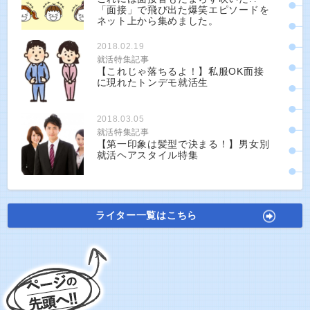
「面接」で飛び出た爆笑エピソードを
ネット上から集めました。
2018.02.19
就活特集記事
【これじゃ落ちるよ！】私服OK面接
に現れたトンデモ就活生
2018.03.05
就活特集記事
【第一印象は髪型で決まる！】男女別
就活ヘアスタイル特集
ライター一覧はこちら