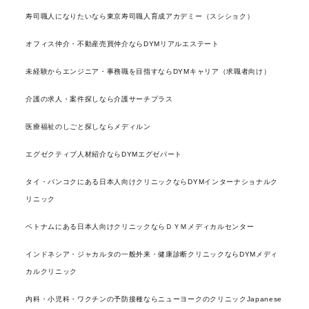
寿司職人になりたいなら東京寿司職人育成アカデミー（スシショク）
オフィス仲介・不動産売買仲介ならDYMリアルエステート
未経験からエンジニア・事務職を目指すならDYMキャリア（求職者向け）
介護の求人・案件探しなら介護サーチプラス
医療福祉のしごと探しならメディルン
エグゼクティブ人材紹介ならDYMエグゼパート
タイ・バンコクにある日本人向けクリニックならDYMインターナショナルク
リニック
ベトナムにある日本人向けクリニックならＤＹＭメディカルセンター
インドネシア・ジャカルタの一般外来・健康診断クリニックならDYMメディ
カルクリニック
内科・小児科・ワクチンの予防接種ならニューヨークのクリニックJapanese