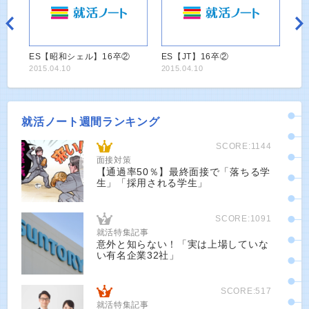
ES【昭和シェル】16卒②
ES【JT】16卒②
2015.04.10
2015.04.10
就活ノート週間ランキング
SCORE:1144
面接対策
【通過率50％】最終面接で「落ちる学
生」「採用される学生」
SCORE:1091
就活特集記事
意外と知らない！「実は上場していな
い有名企業32社」
SCORE:517
就活特集記事