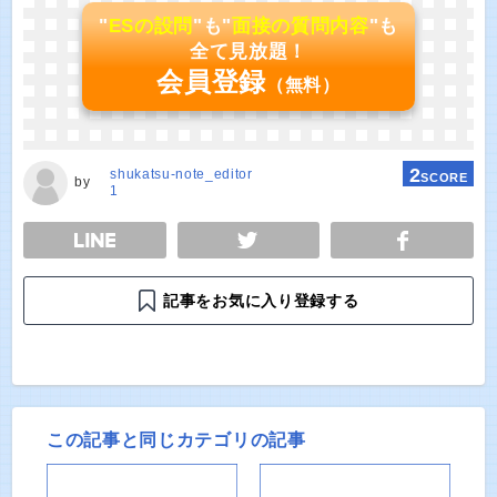
"
ESの設問
"も"
面接の質問内容
"も
全て見放題！
会員登録
（無料）
2
shukatsu-note_editor
SCORE
by
1
E
TWEET
SHARE
記事をお気に入り登録する
この記事と同じカテゴリの記事