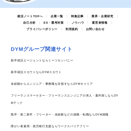
就活ノートTOPへ
企業一覧
特集記事
業界・企業研究
自己分析
ES・選考対策
ノウハウ
運営者情報
プライバシーポリシー
利用規約
お問い合わせ
DYMグループ関連サイト
新卒就活エージェントならミーツカンパニー
新卒就活スカウトならDYMスカウト
未経験からエンジニア・事務職を目指すならDYMキャリア
フリーランスマーケター・フリーランスエンジニアの求人・案件探しならDY
Mテック
既卒・第二新卒・フリーター・未経験などの就職・転職ならDYM就職
障がい者雇用・就労移行支援ならワークスバリアフリー