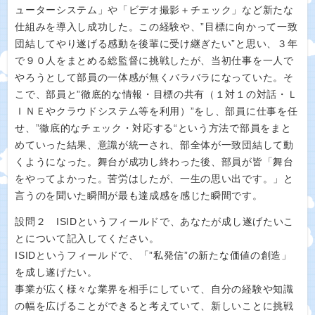
ューターシステム」や「ビデオ撮影＋チェック」など新たな
仕組みを導入し成功した。この経験や、”目標に向かって一致
団結してやり遂げる感動を後輩に受け継ぎたい”と思い、３年
で９０人をまとめる総監督に挑戦したが、当初仕事を一人で
やろうとして部員の一体感が無くバラバラになっていた。そ
こで、部員と”徹底的な情報・目標の共有（１対１の対話・Ｌ
ＩＮＥやクラウドシステム等を利用）”をし、部員に仕事を任
せ、”徹底的なチェック・対応する“という方法で部員をまと
めていった結果、意識が統一され、部全体が一致団結して動
くようになった。舞台が成功し終わった後、部員が皆「舞台
をやってよかった。苦労はしたが、一生の思い出です。」と
言うのを聞いた瞬間が最も達成感を感じた瞬間です。
設問２ ISIDというフィールドで、あなたが成し遂げたいこ
とについて記入してください。
ISIDというフィールドで、「”私発信”の新たな価値の創造」
を成し遂げたい。
事業が広く様々な業界を相手にしていて、自分の経験や知識
の幅を広げることができると考えていて、新しいことに挑戦