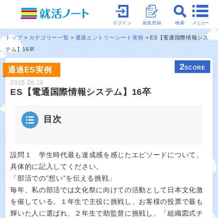
メニュー
ログイン
新規登録
検索
トップ
カテゴリー一覧
通過エントリーシート実例
ES【電通国際情報シス
テム】16卒
2
SCORE
通過ES実例
2015.08.10
ES【電通国際情報システム】16卒
目次
設問１ 学生時代最も達成感を感じたエピソードについて、
具体的に記入してください。
「部活での”想い”を伝える挑戦」
毎年、私の部活では文化祭に向けての活動として日本文化激
を催している。１年生で主役に挑戦し、お客様の投票で最も
輝いた人に選ばれ、２年生で助監督に挑戦し、「組織図式チ