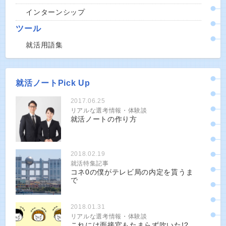
インターンシップ
ツール
就活用語集
就活ノートPick Up
2017.06.25
リアルな選考情報・体験談
就活ノートの作り方
2018.02.19
就活特集記事
コネ0の僕がテレビ局の内定を貰うま
で
2018.01.31
リアルな選考情報・体験談
これには面接官もたまらず吹いた!?