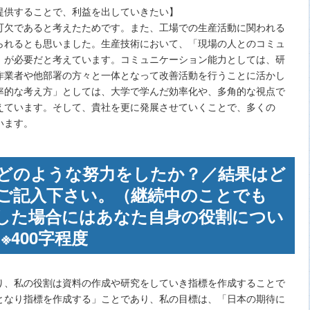
提供することで、利益を出していきたい】
可欠であると考えたためです。また、工場での生産活動に関われる
られるとも思いました。生産技術において、「現場の人とのコミュ
」が必要だと考えています。コミュニケーション能力としては、研
作業者や他部署の方々と一体となって改善活動を行うことに活かし
率的な考え方」としては、大学で学んだ効率化や、多角的な視点で
えています。そして、貴社を更に発展させていくことで、多くの
います。
どのような努力をしたか？／結果はど
ご記入下さい。（継続中のことでも
した場合にはあなた自身の役割につい
※400字程度
り、私の役割は資料の作成や研究をしていき指標を作成することで
となり指標を作成する」ことであり、私の目標は、「日本の期待に