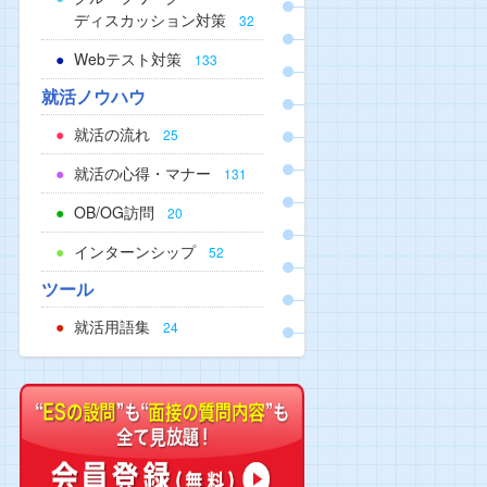
ディスカッション対策
32
Webテスト対策
133
就活ノウハウ
就活の流れ
25
就活の心得・マナー
131
OB/OG訪問
20
インターンシップ
52
ツール
就活用語集
24