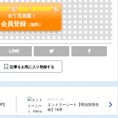
の設問
"も"
面接の質問内容
"も
全て見放題！
会員登録
（無料）
SHARE
記事をお気に入り登録する
2015.11.25
P】
エントリーシート【明治安田生
命】16卒