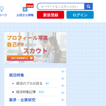
新規登録
ログイン
ウハウ
お役立ち情報
就活特集
就活のプロが語る
40
就活特集記事
633
業界・企業研究