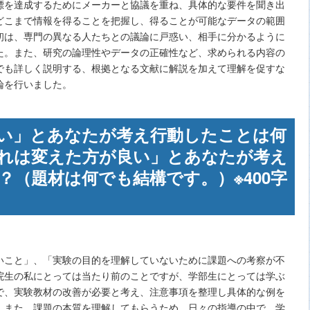
標を達成するためにメーカーと協議を重ね、具体的な要件を聞き出
どこまで情報を得ることを把握し、得ることが可能なデータの範囲
初は、専門の異なる人たちとの議論に戸惑い、相手に分かるように
た。また、研究の論理性やデータの正確性など、求められる内容の
でも詳しく説明する、根拠となる文献に解説を加えて理解を促すな
論を行いました。
い」とあなたが考え行動したことは何
れは変えた方が良い」とあなたが考え
？（題材は何でも結構です。）※400字
いこと」、「実験の目的を理解していないために課題への考察が不
院生の私にとっては当たり前のことですが、学部生にとっては学ぶ
で、実験教材の改善が必要と考え、注意事項を整理し具体的な例を
。また、課題の本質を理解してもらうため、日々の指導の中で、学