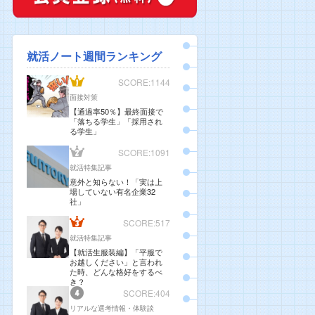
就活ノート週間ランキング
SCORE:1144
面接対策
【通過率50％】最終面接で
「落ちる学生」「採用され
る学生」
SCORE:1091
就活特集記事
意外と知らない！「実は上
場していない有名企業32
社」
SCORE:517
就活特集記事
【就活生服装編】「平服で
お越しください」と言われ
た時、どんな格好をするべ
き？
SCORE:404
リアルな選考情報・体験談