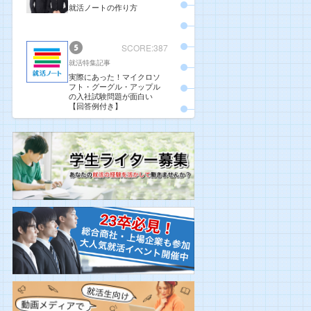
就活ノートの作り方
SCORE:387
就活特集記事
実際にあった！マイクロソ
フト・グーグル・アップル
の入社試験問題が面白い
【回答例付き】