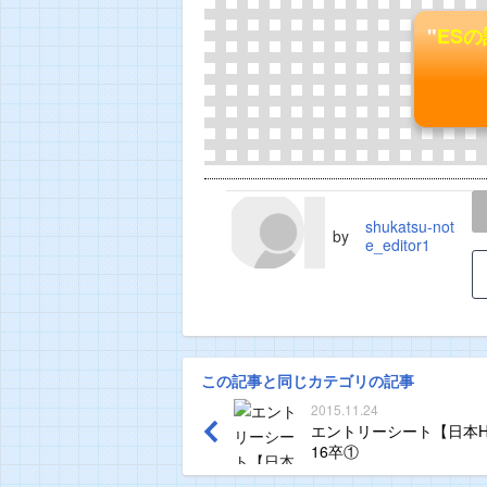
"
ES
LINE
TWEET
shukatsu-not
by
e_editor1
この記事と同じカテゴリの記事
2015.11.24
エントリーシート【日本H
16卒①