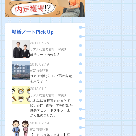
就活ノートPick Up
2017.06.25
リアルな選考情報・体験談
就活ノートの作り方
2018.02.19
就活特集記事
コネ0の僕がテレビ局の内定
を貰うまで
2018.01.31
リアルな選考情報・体験談
これには面接官もたまらず
吹いた!?「面接」で飛び出た
爆笑エピソードをネット上
から集めました。
2018.02.19
就活特集記事
【これじゃ落ちるよ！】私