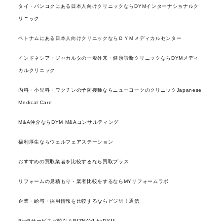
タイ・バンコクにある日本人向けクリニックならDYMインターナショナルク
リニック
ベトナムにある日本人向けクリニックならＤＹＭメディカルセンター
インドネシア・ジャカルタの一般外来・健康診断クリニックならDYMメディ
カルクリニック
内科・小児科・ワクチンの予防接種ならニューヨークのクリニックJapanese
Medical Care
M&A仲介ならDYM M&Aコンサルティング
福利厚生ならウェルフェアステーション
おすすめの買取業者を比較するなら買取プラス
リフォームの見積もり・業者比較をするならMYリフォームラボ
企業・給与・採用情報を比較するならビジ研！通信
BtoBサービス比較ならBIZNAVI byDYM