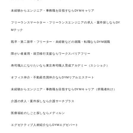
未経験からエンジニア・事務職を目指すならDYMキャリア
フリーランスマーケター・フリーランスエンジニアの求人・案件探しならDY
Mテック
既卒・第二新卒・フリーター・未経験などの就職・転職ならDYM就職
障がい者雇用・就労移行支援ならワークスバリアフリー
寿司職人になりたいなら東京寿司職人育成アカデミー（スシショク）
オフィス仲介・不動産売買仲介ならDYMリアルエステート
未経験からエンジニア・事務職を目指すならDYMキャリア（求職者向け）
介護の求人・案件探しなら介護サーチプラス
医療福祉のしごと探しならメディルン
エグゼクティブ人材紹介ならDYMエグゼパート