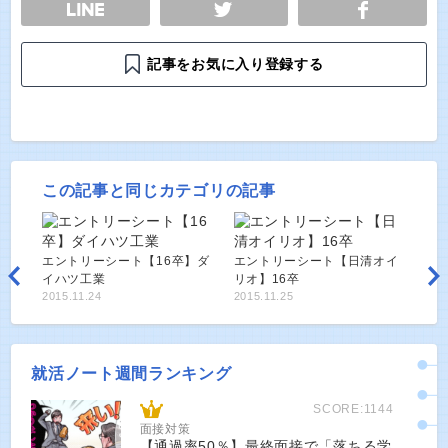
E
TWEET
SHARE
記事をお気に入り登録する
この記事と同じカテゴリの記事
エントリーシート【16卒】ダ
エントリーシート【日清オイ
イハツ工業
リオ】16卒
2015.11.24
2015.11.25
就活ノート週間ランキング
SCORE:1144
面接対策
【通過率50％】最終面接で「落ちる学