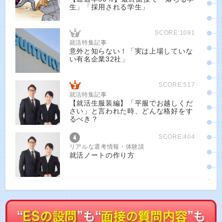
生」「採用される学生」
SCORE:1091
就活特集記事
意外と知らない！「実は上場していな
い有名企業32社」
SCORE:517
就活特集記事
【就活生服装編】「平服でお越しくだ
さい」と言われた時、どんな格好をす
るべき？
SCORE:404
リアルな選考情報・体験談
就活ノートの作り方