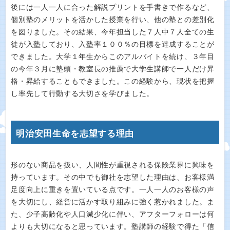
後には一人一人に合った解説プリントを手書きで作るなど、
個別塾のメリットを活かした授業を行い、他の塾との差別化
を図りました。その結果、今年担当した７人中７人全ての生
徒が入塾しており、入塾率１００％の目標を達成することが
できました。大学１年生からこのアルバイトを続け、３年目
の今年３月に塾頭・教室長の推薦で大学生講師で一人だけ昇
格・昇給することもできました。この経験から、現状を把握
し率先して行動する大切さを学びました。
明治安田生命を志望する理由
形のない商品を扱い、人間性が重視される保険業界に興味を
持っています。その中でも御社を志望した理由は、お客様満
足度向上に重きを置いている点です。一人一人のお客様の声
を大切にし、経営に活かす取り組みに強く惹かれました。ま
た、少子高齢化や人口減少化に伴い、アフターフォローは何
よりも大切になると思っています。塾講師の経験で得た「信