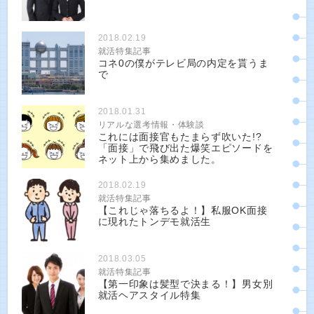
2018.02.19
就活特集記事
コネ0の僕がテレビ局の内定を貰うま
で
2018.01.31
リアルな選考情報・体験談
これには面接官もたまらず吹いた!?
「面接」で飛び出た爆笑エピソードを
ネット上から集めました。
2018.02.19
就活特集記事
【これじゃ落ちるよ！】私服OK面接
に現れたトンデモ就活生
2018.03.05
就活特集記事
【第一印象は髪型で決まる！】男女別
就活ヘアスタイル特集