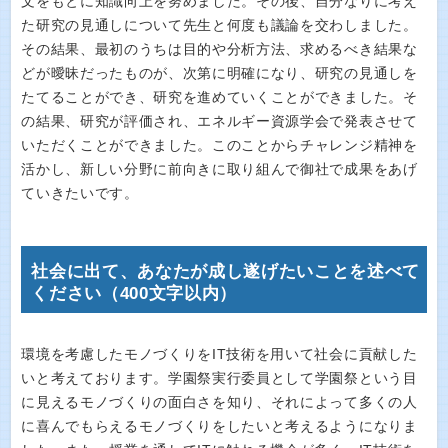
文をもとに知識向上を努めました。その後、自分なりに考え
た研究の見通しについて先生と何度も議論を交わしました。
その結果、最初のうちは目的や分析方法、求めるべき結果な
どが曖昧だったものが、次第に明確になり、研究の見通しを
たてることができ、研究を進めていくことができました。そ
の結果、研究が評価され、エネルギー資源学会で発表させて
いただくことができました。このことからチャレンジ精神を
活かし、新しい分野に前向きに取り組んで御社で成果をあげ
ていきたいです。
社会に出て、あなたが成し遂げたいことを述べて
ください（400文字以内）
環境を考慮したモノづくりをIT技術を用いて社会に貢献した
いと考えております。学園祭実行委員として学園祭という目
に見えるモノづくりの面白さを知り、それによって多くの人
に喜んでもらえるモノづくりをしたいと考えるようになりま