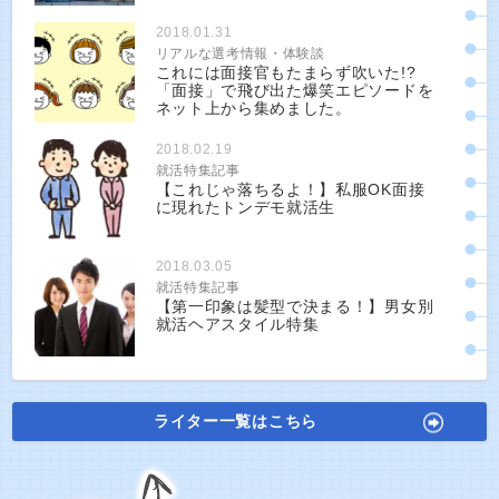
2018.01.31
リアルな選考情報・体験談
これには面接官もたまらず吹いた!?
「面接」で飛び出た爆笑エピソードを
ネット上から集めました。
2018.02.19
就活特集記事
【これじゃ落ちるよ！】私服OK面接
に現れたトンデモ就活生
2018.03.05
就活特集記事
【第一印象は髪型で決まる！】男女別
就活ヘアスタイル特集
ライター一覧はこちら