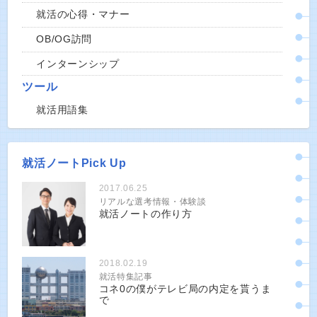
就活の心得・マナー
OB/OG訪問
インターンシップ
ツール
就活用語集
就活ノートPick Up
2017.06.25
リアルな選考情報・体験談
就活ノートの作り方
2018.02.19
就活特集記事
コネ0の僕がテレビ局の内定を貰うま
で