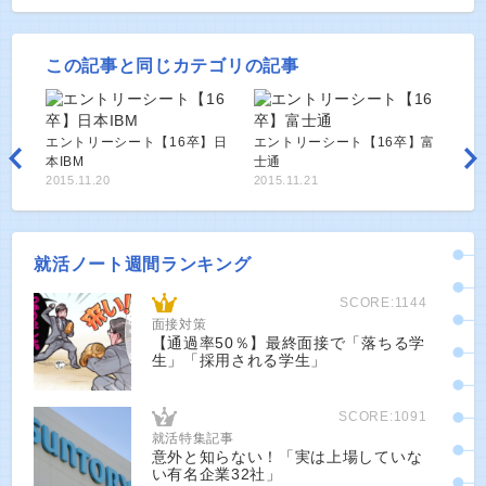
この記事と同じカテゴリの記事
エントリーシート【16卒】日
エントリーシート【16卒】富
本IBM
士通
2015.11.20
2015.11.21
就活ノート週間ランキング
SCORE:1144
面接対策
【通過率50％】最終面接で「落ちる学
生」「採用される学生」
SCORE:1091
就活特集記事
意外と知らない！「実は上場していな
い有名企業32社」