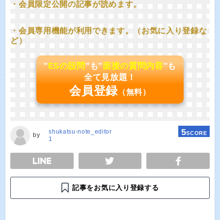
・会員限定公開の記事が読めます。
・会員専用機能が利用できます。（お気に入り登録な
ど）
"
ESの設問
"も"
面接の質問内容
"も
全て見放題！
会員登録
（無料）
5
shukatsu-note_editor
SCORE
by
1
E
TWEET
SHARE
記事をお気に入り登録する