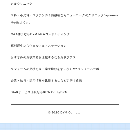
カルクリニック
内科・小児科・ワクチンの予防接種ならニューヨークのクリニックJapanese
Medical Care
M&A仲介ならDYM M&Aコンサルティング
福利厚生ならウェルフェアステーション
おすすめの買取業者を比較するなら買取プラス
リフォームの見積もり・業者比較をするならMYリフォームラボ
企業・給与・採用情報を比較するならビジ研！通信
BtoBサービス比較ならBIZNAVI byDYM
© 2026 DYM Co., Ltd.