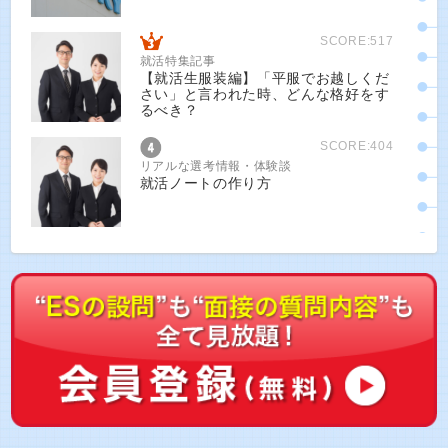
SCORE:517
就活特集記事
【就活生服装編】「平服でお越しくだ
さい」と言われた時、どんな格好をす
るべき？
SCORE:404
リアルな選考情報・体験談
就活ノートの作り方