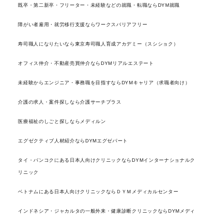
既卒・第二新卒・フリーター・未経験などの就職・転職ならDYM就職
障がい者雇用・就労移行支援ならワークスバリアフリー
寿司職人になりたいなら東京寿司職人育成アカデミー（スシショク）
オフィス仲介・不動産売買仲介ならDYMリアルエステート
未経験からエンジニア・事務職を目指すならDYMキャリア（求職者向け）
介護の求人・案件探しなら介護サーチプラス
医療福祉のしごと探しならメディルン
エグゼクティブ人材紹介ならDYMエグゼパート
タイ・バンコクにある日本人向けクリニックならDYMインターナショナルク
リニック
ベトナムにある日本人向けクリニックならＤＹＭメディカルセンター
インドネシア・ジャカルタの一般外来・健康診断クリニックならDYMメディ