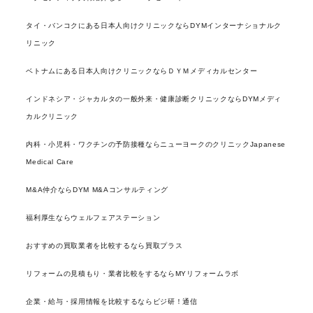
タイ・バンコクにある日本人向けクリニックならDYMインターナショナルク
リニック
ベトナムにある日本人向けクリニックならＤＹＭメディカルセンター
インドネシア・ジャカルタの一般外来・健康診断クリニックならDYMメディ
カルクリニック
内科・小児科・ワクチンの予防接種ならニューヨークのクリニックJapanese
Medical Care
M&A仲介ならDYM M&Aコンサルティング
福利厚生ならウェルフェアステーション
おすすめの買取業者を比較するなら買取プラス
リフォームの見積もり・業者比較をするならMYリフォームラボ
企業・給与・採用情報を比較するならビジ研！通信