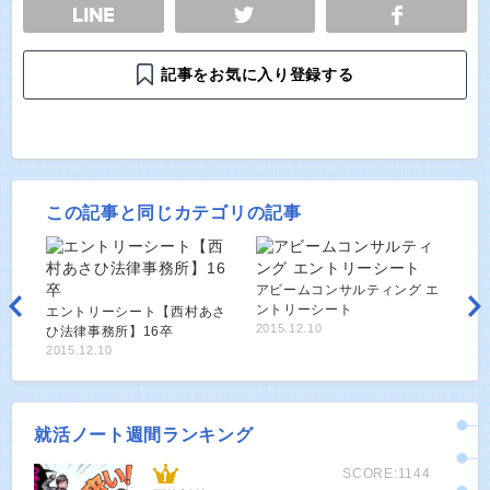
E
TWEET
SHARE
記事をお気に入り登録する
この記事と同じカテゴリの記事
アビームコンサルティング エ
ントリーシート
エントリーシート【西村あさ
2015.12.10
ひ法律事務所】16卒
2015.12.10
就活ノート週間ランキング
SCORE:1144