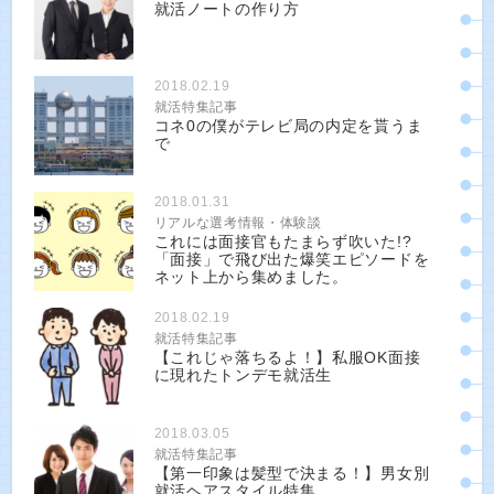
就活ノートの作り方
2018.02.19
就活特集記事
コネ0の僕がテレビ局の内定を貰うま
で
2018.01.31
リアルな選考情報・体験談
これには面接官もたまらず吹いた!?
「面接」で飛び出た爆笑エピソードを
ネット上から集めました。
2018.02.19
就活特集記事
【これじゃ落ちるよ！】私服OK面接
に現れたトンデモ就活生
2018.03.05
就活特集記事
【第一印象は髪型で決まる！】男女別
就活ヘアスタイル特集