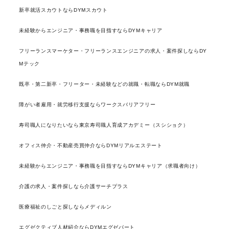
新卒就活スカウトならDYMスカウト
未経験からエンジニア・事務職を目指すならDYMキャリア
フリーランスマーケター・フリーランスエンジニアの求人・案件探しならDY
Mテック
既卒・第二新卒・フリーター・未経験などの就職・転職ならDYM就職
障がい者雇用・就労移行支援ならワークスバリアフリー
寿司職人になりたいなら東京寿司職人育成アカデミー（スシショク）
オフィス仲介・不動産売買仲介ならDYMリアルエステート
未経験からエンジニア・事務職を目指すならDYMキャリア（求職者向け）
介護の求人・案件探しなら介護サーチプラス
医療福祉のしごと探しならメディルン
エグゼクティブ人材紹介ならDYMエグゼパート