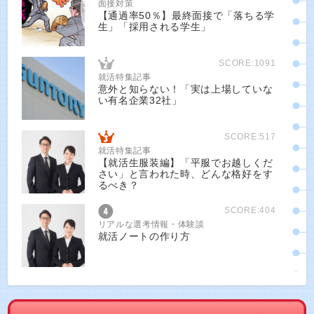
面接対策
【通過率50％】最終面接で「落ちる学
生」「採用される学生」
SCORE:1091
就活特集記事
意外と知らない！「実は上場していな
い有名企業32社」
SCORE:517
就活特集記事
【就活生服装編】「平服でお越しくだ
さい」と言われた時、どんな格好をす
るべき？
SCORE:404
リアルな選考情報・体験談
就活ノートの作り方