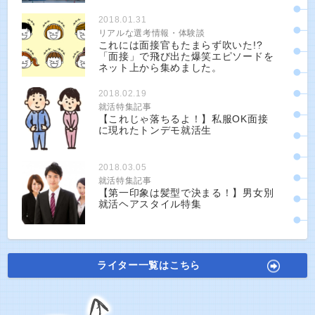
2018.01.31
リアルな選考情報・体験談
これには面接官もたまらず吹いた!?
「面接」で飛び出た爆笑エピソードを
ネット上から集めました。
2018.02.19
就活特集記事
【これじゃ落ちるよ！】私服OK面接
に現れたトンデモ就活生
2018.03.05
就活特集記事
【第一印象は髪型で決まる！】男女別
就活ヘアスタイル特集
ライター一覧はこちら