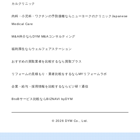
カルクリニック
内科・小児科・ワクチンの予防接種ならニューヨークのクリニックJapanese
Medical Care
M&A仲介ならDYM M&Aコンサルティング
福利厚生ならウェルフェアステーション
おすすめの買取業者を比較するなら買取プラス
リフォームの見積もり・業者比較をするならMYリフォームラボ
企業・給与・採用情報を比較するならビジ研！通信
BtoBサービス比較ならBIZNAVI byDYM
© 2026 DYM Co., Ltd.