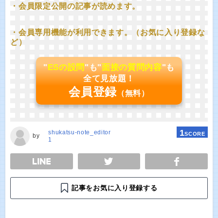
・会員限定公開の記事が読めます。
・会員専用機能が利用できます。（お気に入り登録な
ど）
"
ESの設問
"も"
面接の質問内容
"も
全て見放題！
会員登録
（無料）
1
shukatsu-note_editor
SCORE
by
1
E
TWEET
SHARE
記事をお気に入り登録する