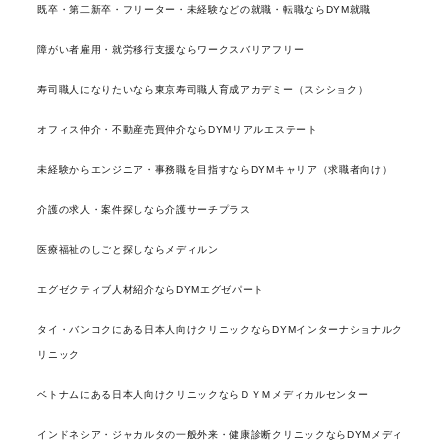
既卒・第二新卒・フリーター・未経験などの就職・転職ならDYM就職
障がい者雇用・就労移行支援ならワークスバリアフリー
寿司職人になりたいなら東京寿司職人育成アカデミー（スシショク）
オフィス仲介・不動産売買仲介ならDYMリアルエステート
未経験からエンジニア・事務職を目指すならDYMキャリア（求職者向け）
介護の求人・案件探しなら介護サーチプラス
医療福祉のしごと探しならメディルン
エグゼクティブ人材紹介ならDYMエグゼパート
タイ・バンコクにある日本人向けクリニックならDYMインターナショナルク
リニック
ベトナムにある日本人向けクリニックならＤＹＭメディカルセンター
インドネシア・ジャカルタの一般外来・健康診断クリニックならDYMメディ