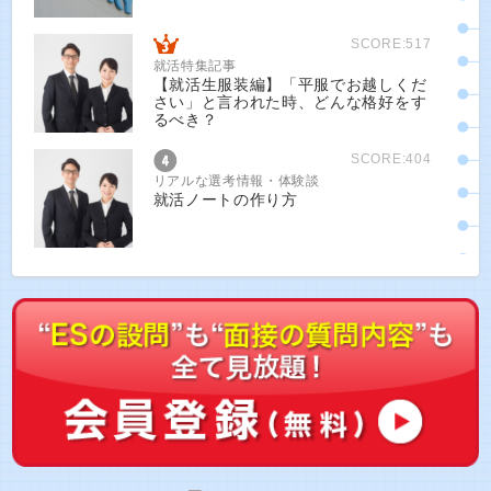
SCORE:517
就活特集記事
【就活生服装編】「平服でお越しくだ
さい」と言われた時、どんな格好をす
るべき？
SCORE:404
リアルな選考情報・体験談
就活ノートの作り方