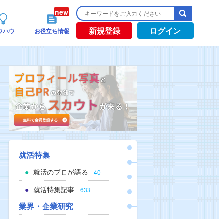
新規登録
ログイン
ウハウ
お役立ち情報
就活特集
就活のプロが語る
40
就活特集記事
633
業界・企業研究