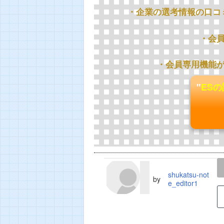
・企業の選考情報の口コ
・会
・会員専用機能
"
ES
LINE
TWEET
shukatsu-not
by
e_editor1