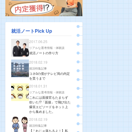
就活ノートPick Up
2017.06.25
リアルな選考情報・体験談
就活ノートの作り方
2018.02.19
就活特集記事
コネ0の僕がテレビ局の内定
を貰うまで
2018.01.31
リアルな選考情報・体験談
これには面接官もたまらず
吹いた!?「面接」で飛び出た
爆笑エピソードをネット上
から集めました。
2018.02.19
就活特集記事
【これじゃ落ちるよ！】私