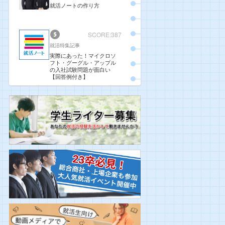
就活ノートの作り方
SCORE:387
就活特集記事
実際にあった！マイクロソ
フト・グーグル・アップル
の入社試験問題が面白い
【回答例付き】