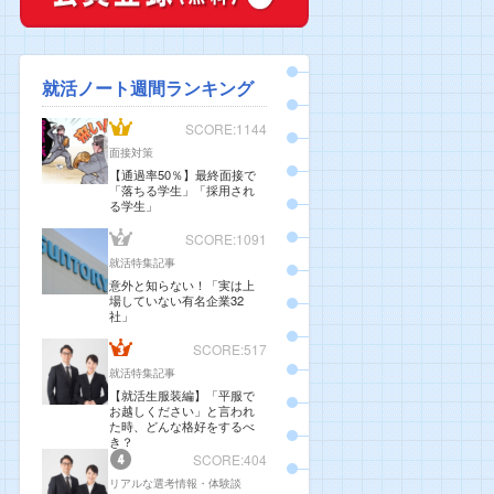
就活ノート週間ランキング
SCORE:1144
面接対策
【通過率50％】最終面接で
「落ちる学生」「採用され
る学生」
SCORE:1091
就活特集記事
意外と知らない！「実は上
場していない有名企業32
社」
SCORE:517
就活特集記事
【就活生服装編】「平服で
お越しください」と言われ
た時、どんな格好をするべ
き？
SCORE:404
リアルな選考情報・体験談