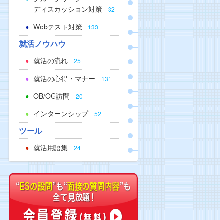
ディスカッション対策
32
Webテスト対策
133
就活ノウハウ
就活の流れ
25
就活の心得・マナー
131
OB/OG訪問
20
インターンシップ
52
ツール
就活用語集
24