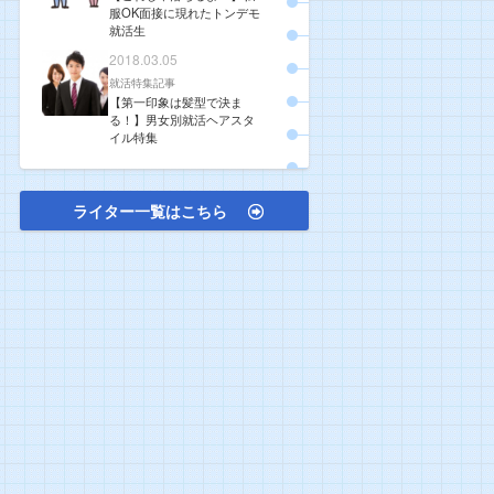
服OK面接に現れたトンデモ
就活生
2018.03.05
就活特集記事
【第一印象は髪型で決ま
る！】男女別就活ヘアスタ
イル特集
ライター一覧はこちら