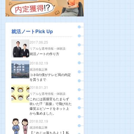
就活ノートPick Up
2017.06.25
リアルな選考情報・体験談
就活ノートの作り方
2018.02.19
就活特集記事
コネ0の僕がテレビ局の内定
を貰うまで
2018.01.31
リアルな選考情報・体験談
これには面接官もたまらず
吹いた!?「面接」で飛び出た
爆笑エピソードをネット上
から集めました。
2018.02.19
就活特集記事
【これじゃ落ちるよ！】私