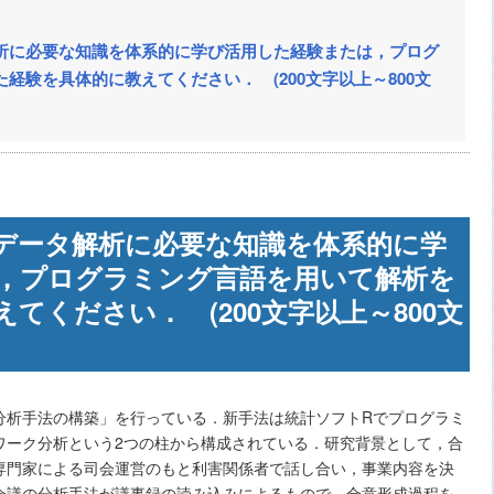
析に必要な知識を体系的に学び活用した経験または，プログ
経験を具体的に教えてください． (200文字以上～800文
データ解析に必要な知識を体系的に学
，プログラミング言語を用いて解析を
てください． (200文字以上～800文
分析手法の構築」を行っている．新手法は統計ソフトRでプログラミ
ワーク分析という2つの柱から構成されている．研究背景として，合
専門家による司会運営のもと利害関係者で話し合い，事業内容を決
会議の分析手法が議事録の読み込みによるもので，合意形成過程を