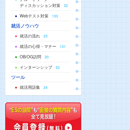
ディスカッション対策
32
Webテスト対策
133
就活ノウハウ
就活の流れ
25
就活の心得・マナー
131
OB/OG訪問
20
インターンシップ
52
ツール
就活用語集
24