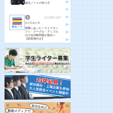
就活ノートの作り方
SCORE:387
就活特集記事
実際にあった！マイクロソ
フト・グーグル・アップル
の入社試験問題が面白い
【回答例付き】