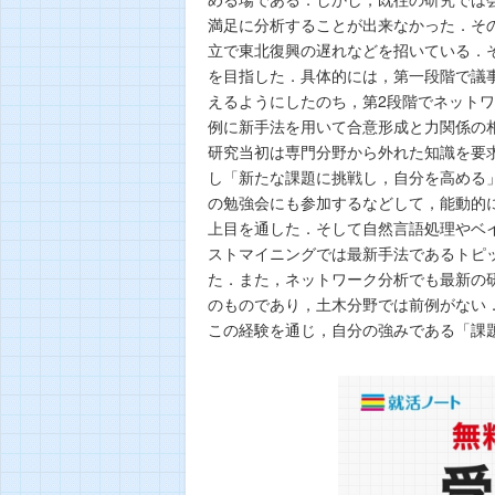
満足に分析することが出来なかった．そ
立で東北復興の遅れなどを招いている．
を目指した．具体的には，第一段階で議
えるようにしたのち，第2段階でネット
例に新手法を用いて合意形成と力関係の
研究当初は専門分野から外れた知識を要
し「新たな課題に挑戦し，自分を高める
の勉強会にも参加するなどして，能動的に
上目を通した．そして自然言語処理やベ
ストマイニングでは最新手法であるトピ
た．また，ネットワーク分析でも最新の
のものであり，土木分野では前例がない
この経験を通じ，自分の強みである「課