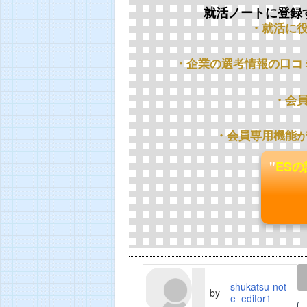
就活ノートに登録
・就活に
・企業の選考情報の口コ
・会
・会員専用機能
"
ES
LINE
TWEET
shukatsu-not
by
e_editor1