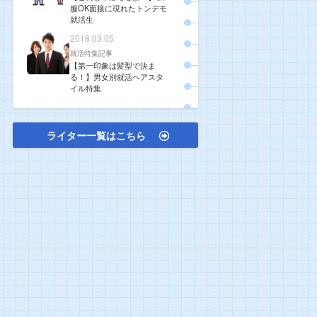
服OK面接に現れたトンデモ
就活生
2018.03.05
就活特集記事
【第一印象は髪型で決ま
る！】男女別就活ヘアスタ
イル特集
ライター一覧はこちら