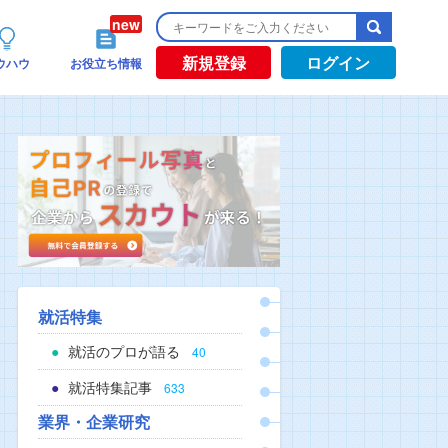
新規登録
ログイン
ウハウ
お役立ち情報
就活特集
就活のプロが語る
40
就活特集記事
633
業界・企業研究