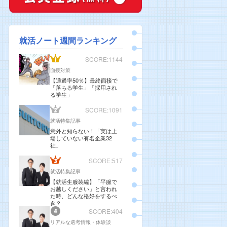
就活ノート週間ランキング
SCORE:1144
面接対策
【通過率50％】最終面接で
「落ちる学生」「採用され
る学生」
SCORE:1091
就活特集記事
意外と知らない！「実は上
場していない有名企業32
社」
SCORE:517
就活特集記事
【就活生服装編】「平服で
お越しください」と言われ
た時、どんな格好をするべ
き？
SCORE:404
リアルな選考情報・体験談