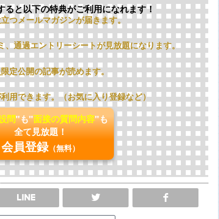
すると以下の特典がご利用になれます！
役立つメールマガジンが届きます。
ミ、通過エントリーシートが見放題になります。
員限定公開の記事が読めます。
が利用できます。（お気に入り登録など）
の設問
"も"
面接の質問内容
"も
全て見放題！
会員登録
（無料）
SHARE