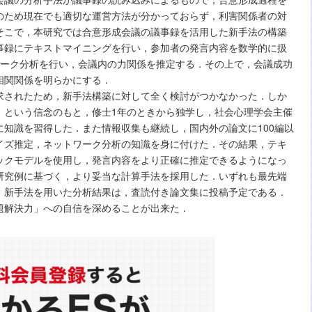
のため現在でも適切な運営方法が分かっておらず，利害関係者の対
そこで，本研究では合意形成会議の議事録を活用した新手法の構築
事録にテキストマイニングを行い，参加者の発言内容を数学的に扱
ワーク分析を行い，会議内の力関係を推定する．その上で，会議成功
相関関係を明らかにする．
求されたため，新手法構築に対して全く検討がつかなかった．しか
」という信念のもと，修士1年のときから独学し，社会心理学会主催
知識を習得した．また情報収集も継続し，国内外の論文に100編以
イズ推定，ネットワーク分析の知識を身に付けた．その結果，テキ
ックモデルを使用し，発言内容をより正確に推定できるようになっ
研究例に基づく，より妥当な計算手法を採用した．いずれも最先端
．新手法を用いた分析結果は，査読付き論文集に投稿予定である．
題解決力」への自信を深めることが出来た．