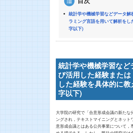
目次
統計学や機械学習などデータ解
ラミング言語を用いて解析をした
字以下)
統計学や機械学習など
び活用した経験または
した経験を具体的に教え
字以下)
大学院の研究で「合意形成会議の新たな
ングされ，テキストマイニングとネット
意形成会議とはある公共事業について，
める場である．しかし，既往の研究では