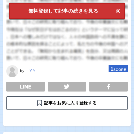
無料登録して記事の続きを見る
1
SCORE
by
Y.Y
E
TWEET
SHARE
記事をお気に入り登録する