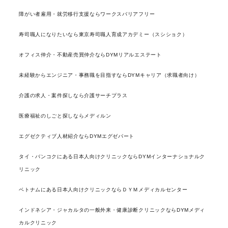
障がい者雇用・就労移行支援ならワークスバリアフリー
寿司職人になりたいなら東京寿司職人育成アカデミー（スシショク）
オフィス仲介・不動産売買仲介ならDYMリアルエステート
未経験からエンジニア・事務職を目指すならDYMキャリア（求職者向け）
介護の求人・案件探しなら介護サーチプラス
医療福祉のしごと探しならメディルン
エグゼクティブ人材紹介ならDYMエグゼパート
タイ・バンコクにある日本人向けクリニックならDYMインターナショナルク
リニック
ベトナムにある日本人向けクリニックならＤＹＭメディカルセンター
インドネシア・ジャカルタの一般外来・健康診断クリニックならDYMメディ
カルクリニック