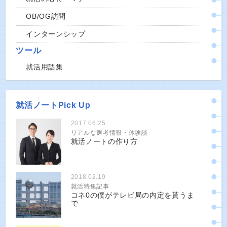
OB/OG訪問
インターンシップ
ツール
就活用語集
就活ノートPick Up
2017.06.25
リアルな選考情報・体験談
就活ノートの作り方
2018.02.19
就活特集記事
コネ0の僕がテレビ局の内定を貰うま
で