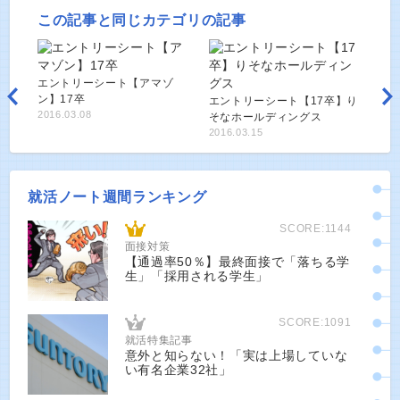
この記事と同じカテゴリの記事
エントリーシート【アマゾ
ン】17卒
エントリーシート【17卒】り
2016.03.08
そなホールディングス
2016.03.15
就活ノート週間ランキング
SCORE:1144
面接対策
【通過率50％】最終面接で「落ちる学
生」「採用される学生」
SCORE:1091
就活特集記事
意外と知らない！「実は上場していな
い有名企業32社」