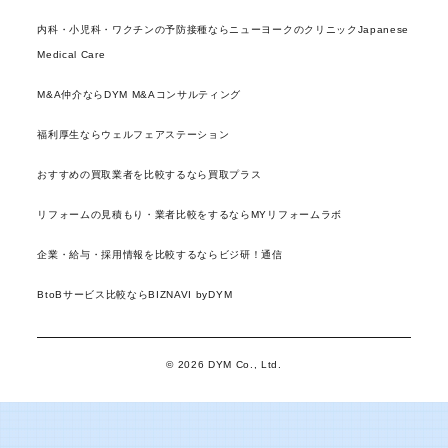
内科・小児科・ワクチンの予防接種ならニューヨークのクリニックJapanese
Medical Care
M&A仲介ならDYM M&Aコンサルティング
福利厚生ならウェルフェアステーション
おすすめの買取業者を比較するなら買取プラス
リフォームの見積もり・業者比較をするならMYリフォームラボ
企業・給与・採用情報を比較するならビジ研！通信
BtoBサービス比較ならBIZNAVI byDYM
© 2026 DYM Co., Ltd.