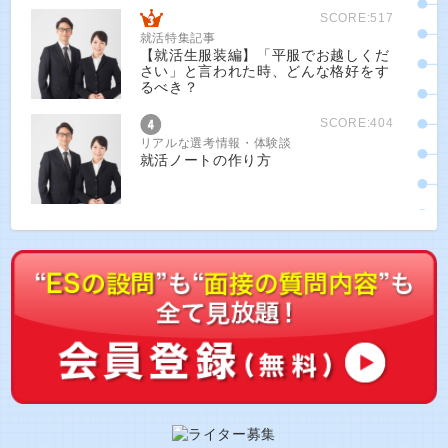
SCORE:517
就活特集記事
【就活生服装編】「平服でお越しくだ
さい」と言われた時、どんな格好をす
るべき？
SCORE:404
リアルな選考情報・体験談
就活ノートの作り方