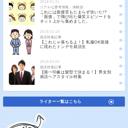
2018.01.31
リアルな選考情報・体験談
これには面接官もたまらず吹いた!?
「面接」で飛び出た爆笑エピソードを
ネット上から集めました。
2018.02.19
就活特集記事
【これじゃ落ちるよ！】私服OK面接
に現れたトンデモ就活生
2018.03.05
就活特集記事
【第一印象は髪型で決まる！】男女別
就活ヘアスタイル特集
ライター一覧はこちら