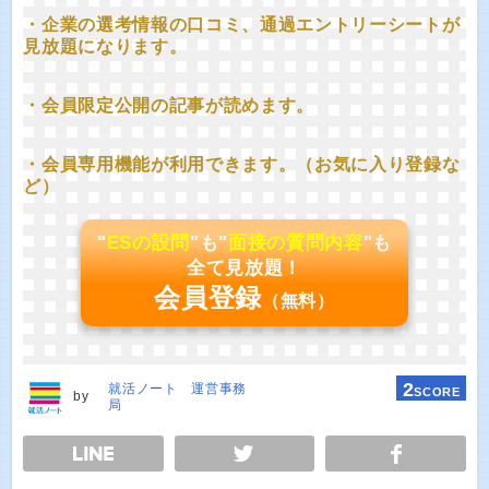
・企業の選考情報の口コミ、通過エントリーシートが
見放題になります。
・会員限定公開の記事が読めます。
・会員専用機能が利用できます。（お気に入り登録な
ど）
"
ESの設問
"も"
面接の質問内容
"も
全て見放題！
会員登録
（無料）
2
就活ノート 運営事務
SCORE
by
局
E
TWEET
SHARE