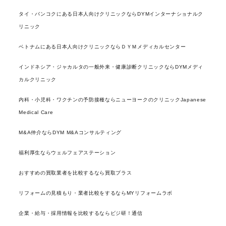
タイ・バンコクにある日本人向けクリニックならDYMインターナショナルク
リニック
ベトナムにある日本人向けクリニックならＤＹＭメディカルセンター
インドネシア・ジャカルタの一般外来・健康診断クリニックならDYMメディ
カルクリニック
内科・小児科・ワクチンの予防接種ならニューヨークのクリニックJapanese
Medical Care
M&A仲介ならDYM M&Aコンサルティング
福利厚生ならウェルフェアステーション
おすすめの買取業者を比較するなら買取プラス
リフォームの見積もり・業者比較をするならMYリフォームラボ
企業・給与・採用情報を比較するならビジ研！通信