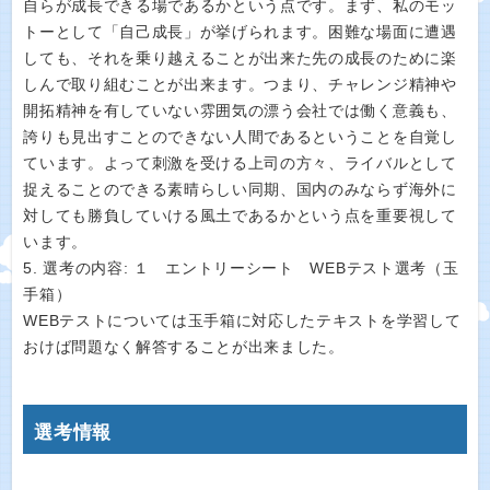
自らが成長できる場であるかという点です。まず、私のモッ
トーとして「自己成長」が挙げられます。困難な場面に遭遇
しても、それを乗り越えることが出来た先の成長のために楽
しんで取り組むことが出来ます。つまり、チャレンジ精神や
開拓精神を有していない雰囲気の漂う会社では働く意義も、
誇りも見出すことのできない人間であるということを自覚し
ています。よって刺激を受ける上司の方々、ライバルとして
捉えることのできる素晴らしい同期、国内のみならず海外に
対しても勝負していける風土であるかという点を重要視して
います。
5. 選考の内容: １ エントリーシート WEBテスト選考（玉
手箱）
WEBテストについては玉手箱に対応したテキストを学習して
おけば問題なく解答することが出来ました。
選考情報