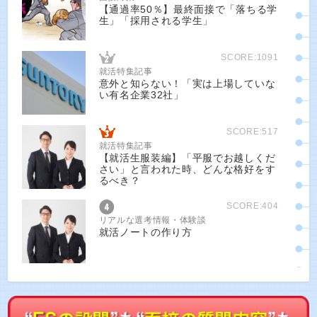
【通過率50％】最終面接で「落ちる学
生」「採用される学生」
SCORE:1091
就活特集記事
意外と知らない！「実は上場していな
い有名企業32社」
SCORE:517
就活特集記事
【就活生服装編】「平服でお越しくだ
さい」と言われた時、どんな格好をす
るべき？
SCORE:404
リアルな選考情報・体験談
就活ノートの作り方