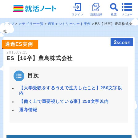
メニュー
ログイン
新規登録
検索
トップ
カテゴリー一覧
通過エントリーシート実例
ES【16卒】豊島株式会
社
2
SCORE
通過ES実例
2015.09.25
ES【16卒】豊島株式会社
目次
【大学受験をするうえで注力したこと】250文字以
内
【働く上で重要視している事】250文字以内
選考情報