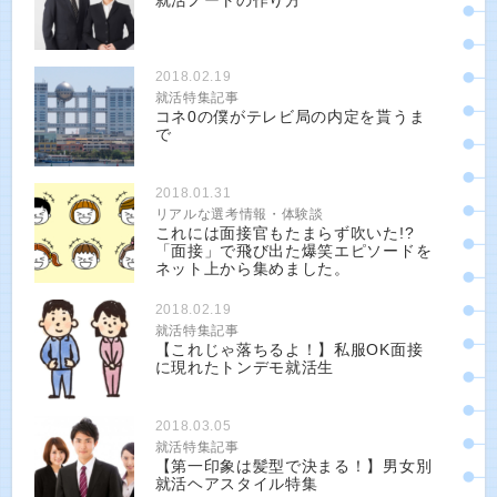
就活ノートの作り方
2018.02.19
就活特集記事
コネ0の僕がテレビ局の内定を貰うま
で
2018.01.31
リアルな選考情報・体験談
これには面接官もたまらず吹いた!?
「面接」で飛び出た爆笑エピソードを
ネット上から集めました。
2018.02.19
就活特集記事
【これじゃ落ちるよ！】私服OK面接
に現れたトンデモ就活生
2018.03.05
就活特集記事
【第一印象は髪型で決まる！】男女別
就活ヘアスタイル特集