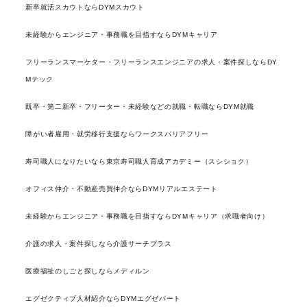
新卒就活スカウトならDYMスカウト
未経験からエンジニア・事務職を目指すならDYMキャリア
フリーランスマーケター・フリーランスエンジニアの求人・案件探しならDY
Mテック
既卒・第二新卒・フリーター・未経験などの就職・転職ならDYM就職
障がい者雇用・就労移行支援ならワークスバリアフリー
寿司職人になりたいなら東京寿司職人育成アカデミー（スシショク）
オフィス仲介・不動産売買仲介ならDYMリアルエステート
未経験からエンジニア・事務職を目指すならDYMキャリア（求職者向け）
介護の求人・案件探しなら介護サーチプラス
医療福祉のしごと探しならメディルン
エグゼクティブ人材紹介ならDYMエグゼパート