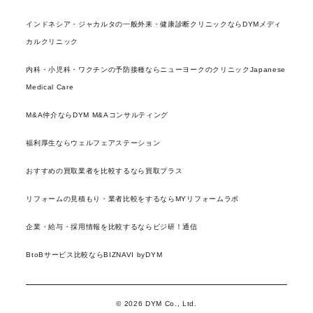
インドネシア・ジャカルタの一般外来・健康診断クリニックならDYMメディ
カルクリニック
内科・小児科・ワクチンの予防接種ならニューヨークのクリニックJapanese
Medical Care
M&A仲介ならDYM M&Aコンサルティング
福利厚生ならウェルフェアステーション
おすすめの買取業者を比較するなら買取プラス
リフォームの見積もり・業者比較をするならMYリフォームラボ
企業・給与・採用情報を比較するならビジ研！通信
BtoBサービス比較ならBIZNAVI byDYM
© 2026 DYM Co., Ltd.