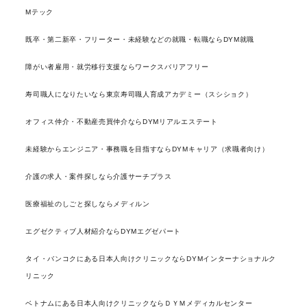
Mテック
既卒・第二新卒・フリーター・未経験などの就職・転職ならDYM就職
障がい者雇用・就労移行支援ならワークスバリアフリー
寿司職人になりたいなら東京寿司職人育成アカデミー（スシショク）
オフィス仲介・不動産売買仲介ならDYMリアルエステート
未経験からエンジニア・事務職を目指すならDYMキャリア（求職者向け）
介護の求人・案件探しなら介護サーチプラス
医療福祉のしごと探しならメディルン
エグゼクティブ人材紹介ならDYMエグゼパート
タイ・バンコクにある日本人向けクリニックならDYMインターナショナルク
リニック
ベトナムにある日本人向けクリニックならＤＹＭメディカルセンター