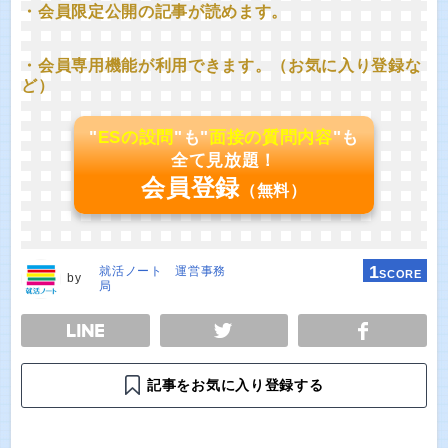
・会員限定公開の記事が読めます。
・会員専用機能が利用できます。（お気に入り登録な
ど）
"
ESの設問
"も"
面接の質問内容
"も
全て見放題！
会員登録
（無料）
1
就活ノート 運営事務
SCORE
by
局
E
TWEET
SHARE
記事をお気に入り登録する