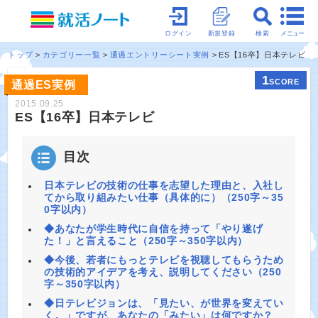
メニュー
ログイン
新規登録
検索
トップ
カテゴリー一覧
通過エントリーシート実例
ES【16卒】日本テレビ
1
SCORE
通過ES実例
2015.09.25
ES【16卒】日本テレビ
目次
日本テレビの技術の仕事を志望した理由と、入社し
てから取り組みたい仕事（具体的に）（250字～35
0字以内）
◆あなたが学生時代に自信を持って「やり遂げ
た！」と言えること（250字～350字以内）
◆今後、若者にもっとテレビを視聴してもらうため
の技術的アイデアを考え、説明してください（250
字～350字以内）
◆日テレビジョンは、「見たい、が世界を変えてい
く。」ですが、あなたの「みたい」は何ですか？