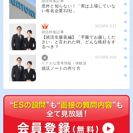
就活特集記事
意外と知らない！「実は上場していな
い有名企業32社」
SCORE:517
就活特集記事
【就活生服装編】「平服でお越しくだ
さい」と言われた時、どんな格好をす
るべき？
SCORE:404
リアルな選考情報・体験談
就活ノートの作り方