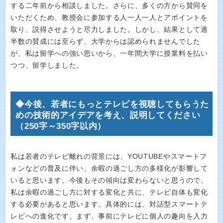
する二年前から相談しました。さらに、多くの方から賛同を
いただくため、教授会に参加する人一人一人とアポイントを
取り、説得させようと尽力しました。しかし、結果として過
半数の賛成には至らず、大学からは認められませんでした
が、私は留学への強い思いから、一年間大学に授業料を払い
つつ、留学しました。
◆今後、若者にもっとテレビを視聴してもらうた
めの技術的アイデアを考え、説明してください
（250字～350字以内）
私は若者のテレビ離れの背景には、YOUTUBEやスマートフ
ォンなどの普及に伴い、余暇の過ごし方の多様化が影響して
いると思います。今後もその傾向は変わらないと思うので、
私は余暇の過ごし方に対する変化と共に、テレビ自体も変化
する必要があると思います。具体的には、対話型スマートテ
レビへの進化です。まず、事前にテレビに個人の趣向を入力