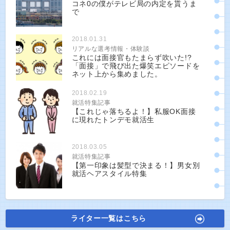
コネ0の僕がテレビ局の内定を貰うま
で
2018.01.31
リアルな選考情報・体験談
これには面接官もたまらず吹いた!?
「面接」で飛び出た爆笑エピソードを
ネット上から集めました。
2018.02.19
就活特集記事
【これじゃ落ちるよ！】私服OK面接
に現れたトンデモ就活生
2018.03.05
就活特集記事
【第一印象は髪型で決まる！】男女別
就活ヘアスタイル特集
ライター一覧はこちら