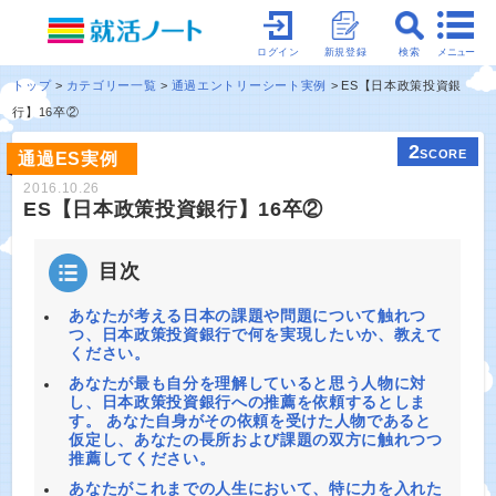
メニュー
ログイン
新規登録
検索
トップ
カテゴリー一覧
通過エントリーシート実例
ES【日本政策投資銀
行】16卒②
2
SCORE
通過ES実例
2016.10.26
ES【日本政策投資銀行】16卒②
目次
あなたが考える日本の課題や問題について触れつ
つ、日本政策投資銀行で何を実現したいか、教えて
ください。
あなたが最も自分を理解していると思う人物に対
し、日本政策投資銀行への推薦を依頼するとしま
す。 あなた自身がその依頼を受けた人物であると
仮定し、あなたの長所および課題の双方に触れつつ
推薦してください。
あなたがこれまでの人生において、特に力を入れた