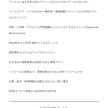
ベトナムにある日本人向けクリニックならＤＹＭメディカルセンター
インドネシア・ジャカルタの一般外来・健康診断クリニックならDYMメディ
カルクリニック
内科・小児科・ワクチンの予防接種ならニューヨークのクリニックJapanese
Medical Care
M&A仲介ならDYM M&Aコンサルティング
福利厚生ならウェルフェアステーション
おすすめの買取業者を比較するなら買取プラス
リフォームの見積もり・業者比較をするならMYリフォームラボ
企業・給与・採用情報を比較するならビジ研！通信
BtoBサービス比較ならBIZNAVI byDYM
© 2026 DYM Co., Ltd.