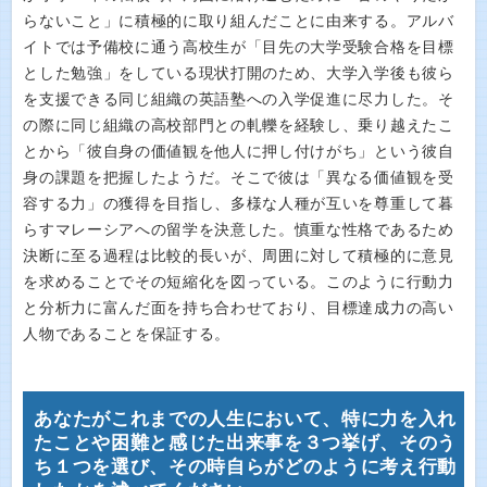
らないこと」に積極的に取り組んだことに由来する。アルバ
イトでは予備校に通う高校生が「目先の大学受験合格を目標
とした勉強」をしている現状打開のため、大学入学後も彼ら
を支援できる同じ組織の英語塾への入学促進に尽力した。そ
の際に同じ組織の高校部門との軋轢を経験し、乗り越えたこ
とから「彼自身の価値観を他人に押し付けがち」という彼自
身の課題を把握したようだ。そこで彼は「異なる価値観を受
容する力」の獲得を目指し、多様な人種が互いを尊重して暮
らすマレーシアへの留学を決意した。慎重な性格であるため
決断に至る過程は比較的長いが、周囲に対して積極的に意見
を求めることでその短縮化を図っている。このように行動力
と分析力に富んだ面を持ち合わせており、目標達成力の高い
人物であることを保証する。
あなたがこれまでの人生において、特に力を入れ
たことや困難と感じた出来事を３つ挙げ、そのう
ち１つを選び、その時自らがどのように考え行動