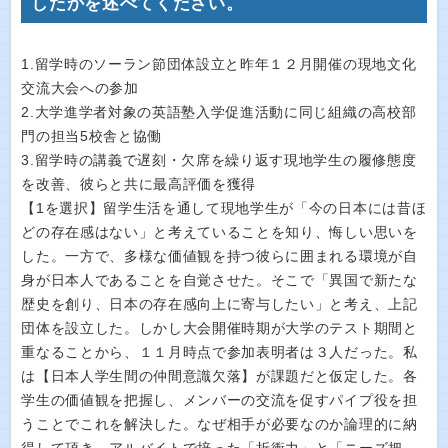
したかを述べてください。
1.留学時のソーラン節団体設立と昨年１２月開催の現地文化
交流大会への参加
2.大学進学者対象の英語塾入学促進活動に同じ組織の高校部
門の担当5校舎と協働
3.留学時の講義で遅刻・欠席を繰り返す現地学生の履修態度
を改善、彼らと共に最高評価を獲得
【1を選択】留学生活を通して現地学生が「今の日本には昔ほ
どの存在感はない」と考えていることを知り、悔しい思いを
した。一方で、多様な価値観を持つ彼らに囲まれる環境が自
身が日本人であることを自覚させた。そこで「異国で新たな
歴史を創り、日本の存在感向上に寄与したい」と考え、上記
団体を設立した。しかし大会開催時期が大学のテスト期間と
重なることから、１１月時点で参加表明者は３人だった。私
は【日本人学生間の仲間意識欠落】が課題だと仮定した。各
学生の価値観を把握し、メンバーの交流を促すパイプ役を担
うことでこれを解決した。なぜ相手が必要なのか論理的に納