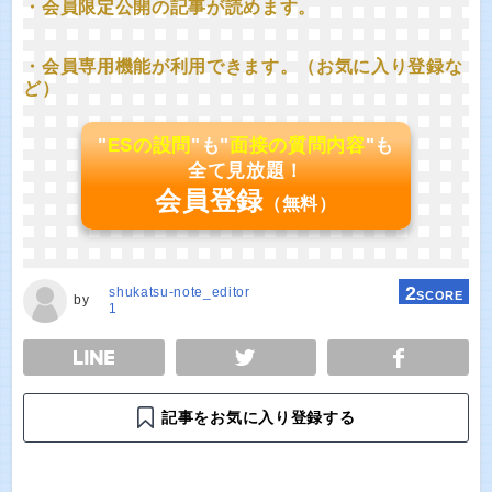
・会員限定公開の記事が読めます。
・会員専用機能が利用できます。（お気に入り登録な
ど）
"
ESの設問
"も"
面接の質問内容
"も
全て見放題！
会員登録
（無料）
2
shukatsu-note_editor
SCORE
by
1
E
TWEET
SHARE
記事をお気に入り登録する