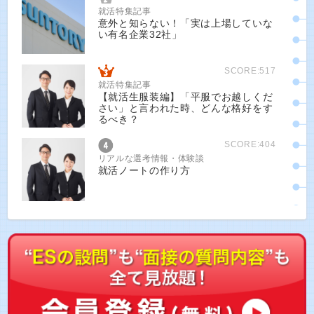
就活特集記事
意外と知らない！「実は上場していな
い有名企業32社」
SCORE:517
就活特集記事
【就活生服装編】「平服でお越しくだ
さい」と言われた時、どんな格好をす
るべき？
SCORE:404
リアルな選考情報・体験談
就活ノートの作り方