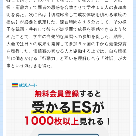
得して頂き、アルバイトで培った「折衝力」と「ニーズ把
握・応需力」で両者の思惑を合致させて学生１５人の参加表
明を得た。次に私は【切磋琢磨して成功体験を積める環境の
提供】が必要と仮定した。練習時間を１５分として、その様
子を録画・共有して彼らが短期間で成長を実感できるよう努
めたことで、学生の自発的な練習への参加を促した。結果、
大会では日々の成果を発揮して参加６ヶ国の中から最優秀賞
を獲得した。価値観の異なる人と協働する上では、自ら積極
的に働きかける「行動力」と互いを理解し合う「対話」が大
事という気付きを得た。