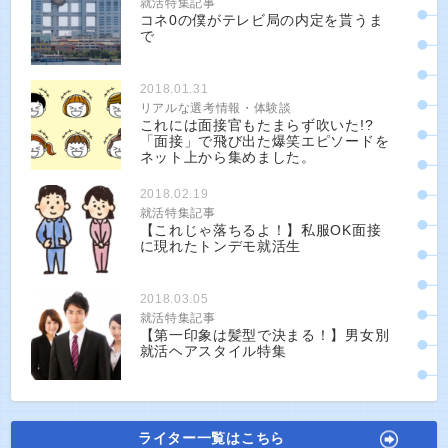
就活特集記事
コネ0の僕がテレビ局の内定を貰うま
で
2018.01.31
リアルな選考情報・体験談
これには面接官もたまらず吹いた!?
「面接」で飛び出た爆笑エピソードを
ネット上から集めました。
2018.02.19
就活特集記事
【これじゃ落ちるよ！】私服OK面接
に現れたトンデモ就活生
2018.03.05
就活特集記事
【第一印象は髪型で決まる！】男女別
就活ヘアスタイル特集
ライター一覧はこちら