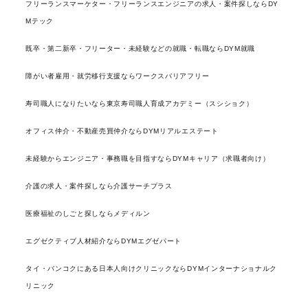
フリーランスマーケター・フリーランスエンジニアの求人・案件探しならDY
Mテック
既卒・第二新卒・フリーター・未経験などの就職・転職ならDYM就職
障がい者雇用・就労移行支援ならワークスバリアフリー
寿司職人になりたいなら東京寿司職人育成アカデミー（スシショク）
オフィス仲介・不動産売買仲介ならDYMリアルエステート
未経験からエンジニア・事務職を目指すならDYMキャリア（求職者向け）
介護の求人・案件探しなら介護サーチプラス
医療福祉のしごと探しならメディルン
エグゼクティブ人材紹介ならDYMエグゼパート
タイ・バンコクにある日本人向けクリニックならDYMインターナショナルク
リニック