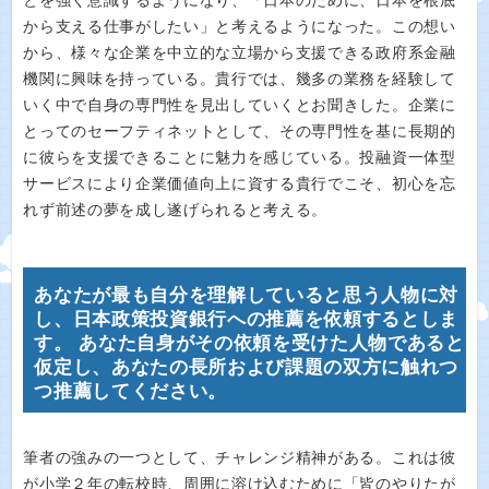
とを強く意識するようになり、「日本のために、日本を根底
から支える仕事がしたい」と考えるようになった。この想い
から、様々な企業を中立的な立場から支援できる政府系金融
機関に興味を持っている。貴行では、幾多の業務を経験して
いく中で自身の専門性を見出していくとお聞きした。企業に
とってのセーフティネットとして、その専門性を基に長期的
に彼らを支援できることに魅力を感じている。投融資一体型
サービスにより企業価値向上に資する貴行でこそ、初心を忘
れず前述の夢を成し遂げられると考える。
あなたが最も自分を理解していると思う人物に対
し、日本政策投資銀行への推薦を依頼するとしま
す。 あなた自身がその依頼を受けた人物であると
仮定し、あなたの長所および課題の双方に触れつ
つ推薦してください。
筆者の強みの一つとして、チャレンジ精神がある。これは彼
が小学２年の転校時、周囲に溶け込むために「皆のやりたが