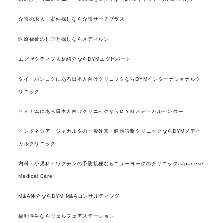
介護の求人・案件探しなら介護サーチプラス
医療福祉のしごと探しならメディルン
エグゼクティブ人材紹介ならDYMエグゼパート
タイ・バンコクにある日本人向けクリニックならDYMインターナショナルク
リニック
ベトナムにある日本人向けクリニックならＤＹＭメディカルセンター
インドネシア・ジャカルタの一般外来・健康診断クリニックならDYMメディ
カルクリニック
内科・小児科・ワクチンの予防接種ならニューヨークのクリニックJapanese
Medical Care
M&A仲介ならDYM M&Aコンサルティング
福利厚生ならウェルフェアステーション