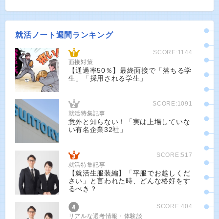
就活ノート週間ランキング
SCORE:1144
面接対策
【通過率50％】最終面接で「落ちる学
生」「採用される学生」
SCORE:1091
就活特集記事
意外と知らない！「実は上場していな
い有名企業32社」
SCORE:517
就活特集記事
【就活生服装編】「平服でお越しくだ
さい」と言われた時、どんな格好をす
るべき？
SCORE:404
リアルな選考情報・体験談