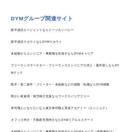
DYMグループ関連サイト
新卒就活エージェントならミーツカンパニー
新卒就活スカウトならDYMスカウト
未経験からエンジニア・事務職を目指すならDYMキャリア
フリーランスマーケター・フリーランスエンジニアの求人・案件探しならDY
Mテック
既卒・第二新卒・フリーター・未経験などの就職・転職ならDYM就職
障がい者雇用・就労移行支援ならワークスバリアフリー
寿司職人になりたいなら東京寿司職人育成アカデミー（スシショク）
オフィス仲介・不動産売買仲介ならDYMリアルエステート
未経験からエンジニア・事務職を目指すならDYMキャリア（求職者向け）