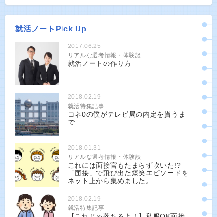
就活ノートPick Up
2017.06.25
リアルな選考情報・体験談
就活ノートの作り方
2018.02.19
就活特集記事
コネ0の僕がテレビ局の内定を貰うま
で
2018.01.31
リアルな選考情報・体験談
これには面接官もたまらず吹いた!?
「面接」で飛び出た爆笑エピソードを
ネット上から集めました。
2018.02.19
就活特集記事
【これじゃ落ちるよ！】私服OK面接