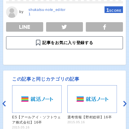
1
shukatsu-note_editor
SCORE
by
1
E
TWEET
SHARE
記事をお気に入り登録する
この記事と同じカテゴリの記事
ES【アールアイ・ソフトウェ
選考情報【野村総研】16卒
ア株式会社】16卒
2015.05.16
2015.05.16