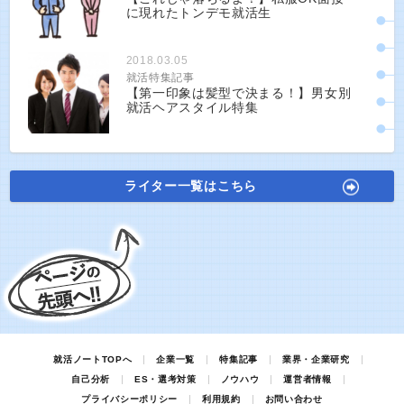
に現れたトンデモ就活生
2018.03.05
就活特集記事
【第一印象は髪型で決まる！】男女別
就活ヘアスタイル特集
ライター一覧はこちら
就活ノートTOPへ
企業一覧
特集記事
業界・企業研究
自己分析
ES・選考対策
ノウハウ
運営者情報
プライバシーポリシー
利用規約
お問い合わせ