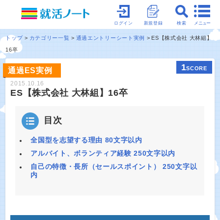
メニュー
ログイン
新規登録
検索
トップ
カテゴリー一覧
通過エントリーシート実例
ES【株式会社 大林組】
16卒
1
SCORE
通過ES実例
2015.10.16
ES【株式会社 大林組】16卒
目次
全国型を志望する理由 80文字以内
アルバイト、ボランティア経験 250文字以内
自己の特徴・長所（セールスポイント） 250文字以
内