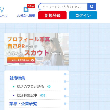
新規登録
ログイン
ウハウ
お役立ち情報
就活特集
就活のプロが語る
40
就活特集記事
633
業界・企業研究