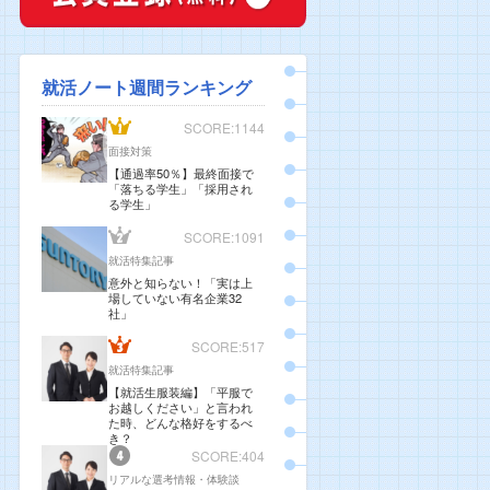
就活ノート週間ランキング
SCORE:1144
面接対策
【通過率50％】最終面接で
「落ちる学生」「採用され
る学生」
SCORE:1091
就活特集記事
意外と知らない！「実は上
場していない有名企業32
社」
SCORE:517
就活特集記事
【就活生服装編】「平服で
お越しください」と言われ
た時、どんな格好をするべ
き？
SCORE:404
リアルな選考情報・体験談