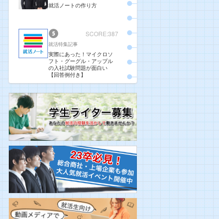
就活ノートの作り方
SCORE:387
就活特集記事
実際にあった！マイクロソ
フト・グーグル・アップル
の入社試験問題が面白い
【回答例付き】