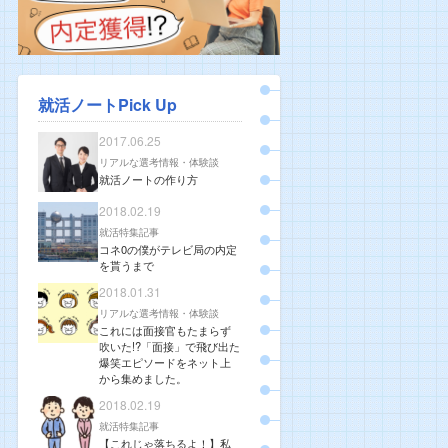
就活ノートPick Up
2017.06.25
リアルな選考情報・体験談
就活ノートの作り方
2018.02.19
就活特集記事
コネ0の僕がテレビ局の内定
を貰うまで
2018.01.31
リアルな選考情報・体験談
これには面接官もたまらず
吹いた!?「面接」で飛び出た
爆笑エピソードをネット上
から集めました。
2018.02.19
就活特集記事
【これじゃ落ちるよ！】私