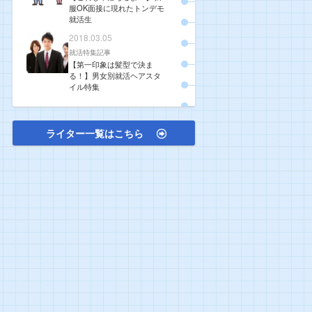
服OK面接に現れたトンデモ
就活生
2018.03.05
就活特集記事
【第一印象は髪型で決ま
る！】男女別就活ヘアスタ
イル特集
ライター一覧はこちら