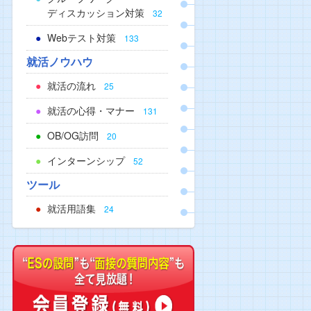
ディスカッション対策
32
Webテスト対策
133
就活ノウハウ
就活の流れ
25
就活の心得・マナー
131
OB/OG訪問
20
インターンシップ
52
ツール
就活用語集
24