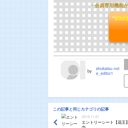
・会員専用機能
"
ES
LINE
TWEET
shukatsu-not
by
e_editor1
この記事と同じカテゴリの記事
2015.11.01
エントリーシート【花王】
②