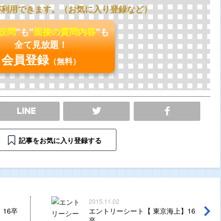
が利用できます。（お気に入り登録など）
の設問
"も"
面接の質問内容
"も
全て見放題！
会員登録
（無料）
SHARE
記事をお気に入り登録する
2015.11.02
16卒
エントリーシート【 東京海上】16
卒