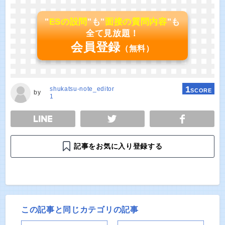
"
ESの設問
"も"
面接の質問内容
"も
全て見放題！
会員登録
（無料）
1
shukatsu-note_editor
SCORE
by
1
E
TWEET
SHARE
記事をお気に入り登録する
この記事と同じカテゴリの記事