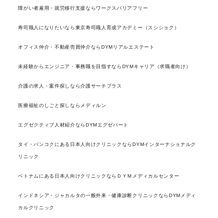
障がい者雇用・就労移行支援ならワークスバリアフリー
寿司職人になりたいなら東京寿司職人育成アカデミー（スシショク）
オフィス仲介・不動産売買仲介ならDYMリアルエステート
未経験からエンジニア・事務職を目指すならDYMキャリア（求職者向け）
介護の求人・案件探しなら介護サーチプラス
医療福祉のしごと探しならメディルン
エグゼクティブ人材紹介ならDYMエグゼパート
タイ・バンコクにある日本人向けクリニックならDYMインターナショナルク
リニック
ベトナムにある日本人向けクリニックならＤＹＭメディカルセンター
インドネシア・ジャカルタの一般外来・健康診断クリニックならDYMメディ
カルクリニック