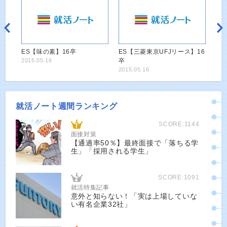
ES【味の素】16卒
ES【三菱東京UFJリース】16
2015.05.16
卒
2015.05.16
就活ノート週間ランキング
SCORE:1144
面接対策
【通過率50％】最終面接で「落ちる学
生」「採用される学生」
SCORE:1091
就活特集記事
意外と知らない！「実は上場していな
い有名企業32社」