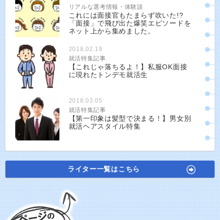
リアルな選考情報・体験談
これには面接官もたまらず吹いた!?
「面接」で飛び出た爆笑エピソードを
ネット上から集めました。
2018.02.19
就活特集記事
【これじゃ落ちるよ！】私服OK面接
に現れたトンデモ就活生
2018.03.05
就活特集記事
【第一印象は髪型で決まる！】男女別
就活ヘアスタイル特集
ライター一覧はこちら