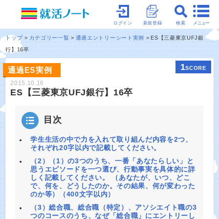
メニュー
ログイン
新規登録
検索
トップ
カテゴリー一覧
通過エントリーシート実例
ES【三菱東京UFJ銀
行】16卒
1
SCORE
通過ES実例
2015.10.16
ES【三菱東京UFJ銀行】16卒
目次
学生生活の中で力を入れて取り組んだ内容を2つ、
それぞれ20字以内で記載してください。
（2）（1）の3つのうち、一番「あなたらしい」と
思うエピソードを一つ選び、行動事実を具体的に詳
しく記載してください。 （あなたが、いつ、どこ
で、何を、どうしたのか。その結果、何が変わった
のか等）（400文字以内）
（3）総合職、総合職（特定）、アソシエイト職の3
つのコースのうち、なぜ「総合職」にエントリーし