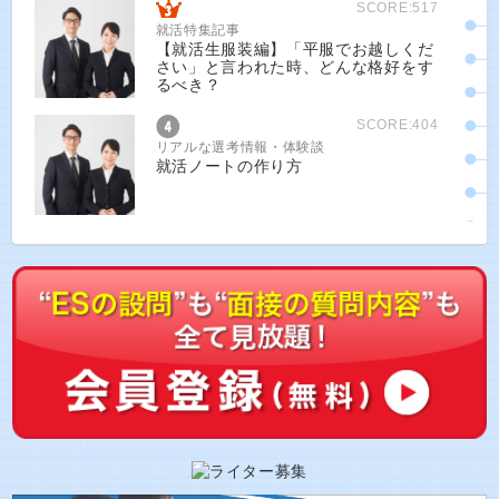
SCORE:517
就活特集記事
【就活生服装編】「平服でお越しくだ
さい」と言われた時、どんな格好をす
るべき？
SCORE:404
リアルな選考情報・体験談
就活ノートの作り方