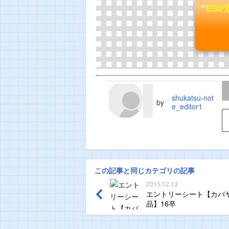
"
ES
LINE
TWEET
shukatsu-not
by
e_editor1
この記事と同じカテゴリの記事
2015.12.13
エントリーシート【カバ
品】16卒