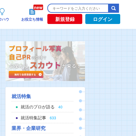
新規登録
ログイン
ウハウ
お役立ち情報
就活特集
就活のプロが語る
40
就活特集記事
633
業界・企業研究