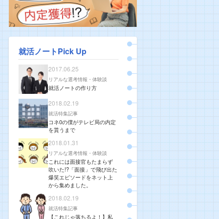
就活ノートPick Up
2017.06.25
リアルな選考情報・体験談
就活ノートの作り方
2018.02.19
就活特集記事
コネ0の僕がテレビ局の内定
を貰うまで
2018.01.31
リアルな選考情報・体験談
これには面接官もたまらず
吹いた!?「面接」で飛び出た
爆笑エピソードをネット上
から集めました。
2018.02.19
就活特集記事
【これじゃ落ちるよ！】私