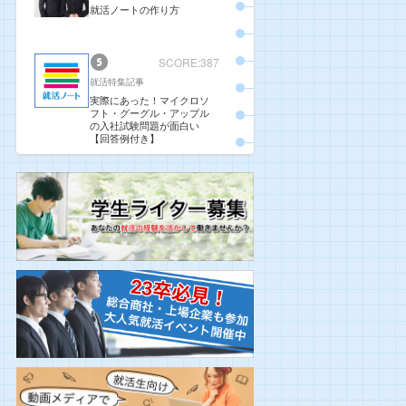
就活ノートの作り方
SCORE:387
就活特集記事
実際にあった！マイクロソ
フト・グーグル・アップル
の入社試験問題が面白い
【回答例付き】