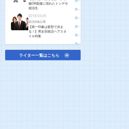
服OK面接に現れたトンデモ
就活生
2018.03.05
就活特集記事
【第一印象は髪型で決ま
る！】男女別就活ヘアスタ
イル特集
ライター一覧はこちら