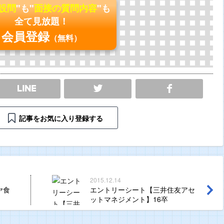
の設問
"も"
面接の質問内容
"も
全て見放題！
会員登録
（無料）
SHARE
記事をお気に入り登録する
2015.12.14
ヤ食
エントリーシート【三井住友アセ
ットマネジメント】16卒