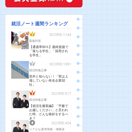
就活ノート週間ランキング
SCORE:1144
面接対策
【通過率50％】最終面接で
「落ちる学生」「採用され
る学生」
SCORE:1091
就活特集記事
意外と知らない！「実は上
場していない有名企業32
社」
SCORE:517
就活特集記事
【就活生服装編】「平服で
お越しください」と言われ
た時、どんな格好をするべ
き？
SCORE:404
リアルな選考情報・体験談