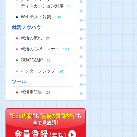
ディスカッション対策
32
Webテスト対策
133
就活ノウハウ
就活の流れ
25
就活の心得・マナー
131
OB/OG訪問
20
インターンシップ
52
ツール
就活用語集
24