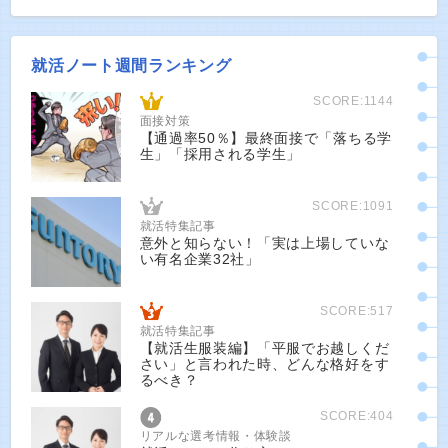
就活ノート週間ランキング
SCORE:1144
面接対策
【通過率50％】最終面接で「落ちる学
生」「採用される学生」
SCORE:1091
就活特集記事
意外と知らない！「実は上場していな
い有名企業32社」
SCORE:517
就活特集記事
【就活生服装編】「平服でお越しくだ
さい」と言われた時、どんな格好をす
るべき？
SCORE:404
リアルな選考情報・体験談