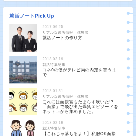
就活ノートPick Up
2017.06.25
リアルな選考情報・体験談
就活ノートの作り方
2018.02.19
就活特集記事
コネ0の僕がテレビ局の内定を貰うま
で
2018.01.31
リアルな選考情報・体験談
これには面接官もたまらず吹いた!?
「面接」で飛び出た爆笑エピソードを
ネット上から集めました。
2018.02.19
就活特集記事
【これじゃ落ちるよ！】私服OK面接