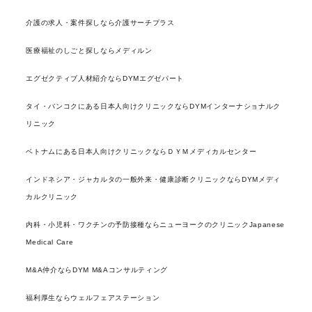
介護の求人・案件探しなら介護サーチプラス
医療福祉のしごと探しならメディルン
エグゼクティブ人材紹介ならDYMエグゼパート
タイ・バンコクにある日本人向けクリニックならDYMインターナショナルク
リニック
ベトナムにある日本人向けクリニックならＤＹＭメディカルセンター
インドネシア・ジャカルタの一般外来・健康診断クリニックならDYMメディ
カルクリニック
内科・小児科・ワクチンの予防接種ならニューヨークのクリニックJapanese
Medical Care
M&A仲介ならDYM M&Aコンサルティング
福利厚生ならウェルフェアステーション