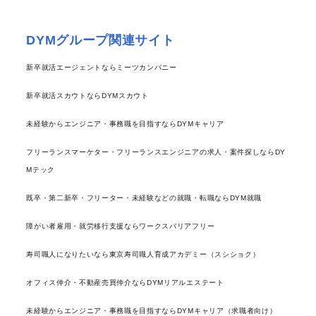
DYMグループ関連サイト
新卒就活エージェントならミーツカンパニー
新卒就活スカウトならDYMスカウト
未経験からエンジニア・事務職を目指すならDYMキャリア
フリーランスマーケター・フリーランスエンジニアの求人・案件探しならDY
Mテック
既卒・第二新卒・フリーター・未経験などの就職・転職ならDYM就職
障がい者雇用・就労移行支援ならワークスバリアフリー
寿司職人になりたいなら東京寿司職人育成アカデミー（スシショク）
オフィス仲介・不動産売買仲介ならDYMリアルエステート
未経験からエンジニア・事務職を目指すならDYMキャリア（求職者向け）