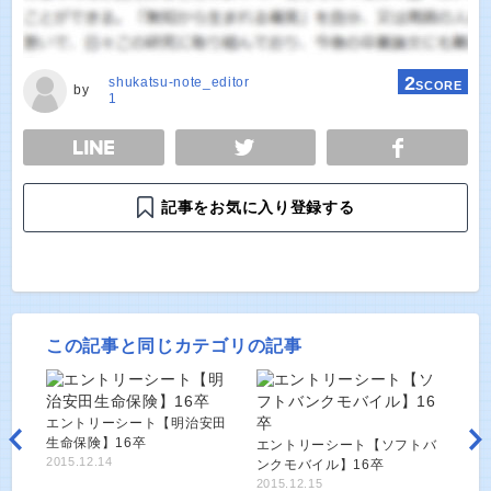
2
shukatsu-note_editor
SCORE
by
1
E
TWEET
SHARE
記事をお気に入り登録する
この記事と同じカテゴリの記事
エントリーシート【明治安田
生命保険】16卒
エントリーシート【ソフトバ
2015.12.14
ンクモバイル】16卒
2015.12.15