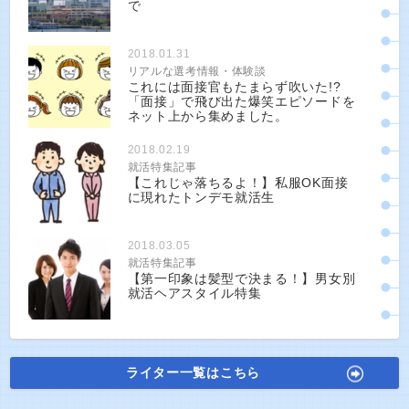
で
2018.01.31
リアルな選考情報・体験談
これには面接官もたまらず吹いた!?
「面接」で飛び出た爆笑エピソードを
ネット上から集めました。
2018.02.19
就活特集記事
【これじゃ落ちるよ！】私服OK面接
に現れたトンデモ就活生
2018.03.05
就活特集記事
【第一印象は髪型で決まる！】男女別
就活ヘアスタイル特集
ライター一覧はこちら