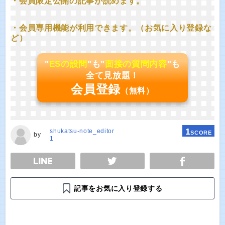
・会員限定公開の記事が読めます。
・会員専用機能が利用できます。（お気に入り登録な
ど）
"
ESの設問
"も"
面接の質問内容
"も
全て見放題！
会員登録
（無料）
1
shukatsu-note_editor
SCORE
by
1
E
TWEET
SHARE
記事をお気に入り登録する