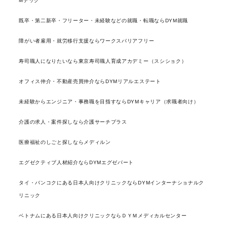
Mテック
既卒・第二新卒・フリーター・未経験などの就職・転職ならDYM就職
障がい者雇用・就労移行支援ならワークスバリアフリー
寿司職人になりたいなら東京寿司職人育成アカデミー（スシショク）
オフィス仲介・不動産売買仲介ならDYMリアルエステート
未経験からエンジニア・事務職を目指すならDYMキャリア（求職者向け）
介護の求人・案件探しなら介護サーチプラス
医療福祉のしごと探しならメディルン
エグゼクティブ人材紹介ならDYMエグゼパート
タイ・バンコクにある日本人向けクリニックならDYMインターナショナルク
リニック
ベトナムにある日本人向けクリニックならＤＹＭメディカルセンター