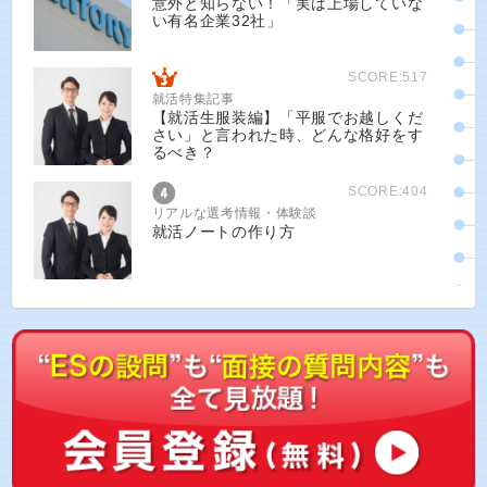
意外と知らない！「実は上場していな
い有名企業32社」
SCORE:517
就活特集記事
【就活生服装編】「平服でお越しくだ
さい」と言われた時、どんな格好をす
るべき？
SCORE:404
リアルな選考情報・体験談
就活ノートの作り方