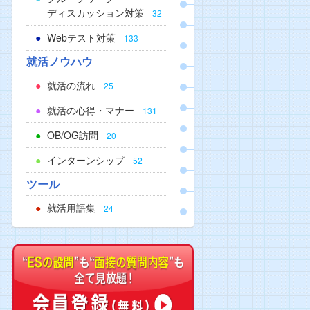
ディスカッション対策
32
Webテスト対策
133
就活ノウハウ
就活の流れ
25
就活の心得・マナー
131
OB/OG訪問
20
インターンシップ
52
ツール
就活用語集
24