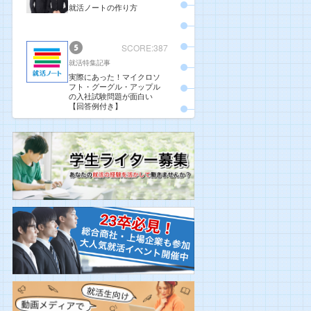
就活ノートの作り方
SCORE:387
就活特集記事
実際にあった！マイクロソ
フト・グーグル・アップル
の入社試験問題が面白い
【回答例付き】