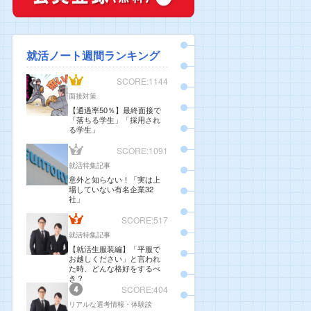
就活ノート週間ランキング
SCORE:1144
面接対策
【通過率50％】最終面接で
「落ちる学生」「採用され
る学生」
SCORE:1091
就活特集記事
意外と知らない！「実は上
場していない有名企業32
社」
SCORE:517
就活特集記事
【就活生服装編】「平服で
お越しください」と言われ
た時、どんな格好をするべ
き？
SCORE:404
リアルな選考情報・体験談