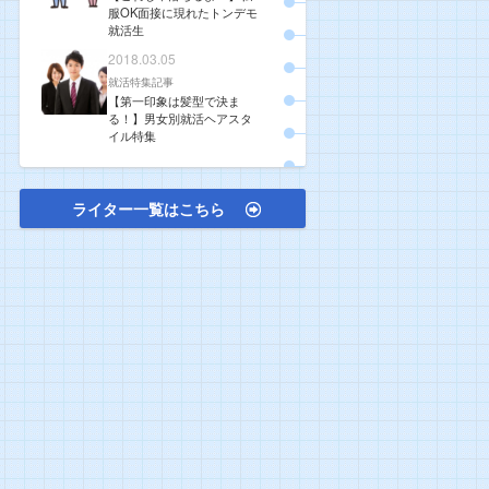
服OK面接に現れたトンデモ
就活生
2018.03.05
就活特集記事
【第一印象は髪型で決ま
る！】男女別就活ヘアスタ
イル特集
ライター一覧はこちら