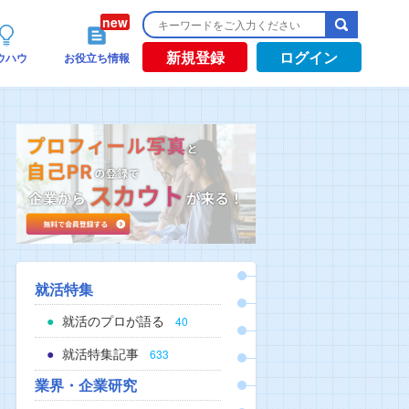
新規登録
ログイン
ウハウ
お役立ち情報
就活特集
就活のプロが語る
40
就活特集記事
633
業界・企業研究