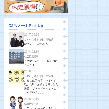
就活ノートPick Up
2017.06.25
リアルな選考情報・体験談
就活ノートの作り方
2018.02.19
就活特集記事
コネ0の僕がテレビ局の内定
を貰うまで
2018.01.31
リアルな選考情報・体験談
これには面接官もたまらず
吹いた!?「面接」で飛び出た
爆笑エピソードをネット上
から集めました。
2018.02.19
就活特集記事
【これじゃ落ちるよ！】私