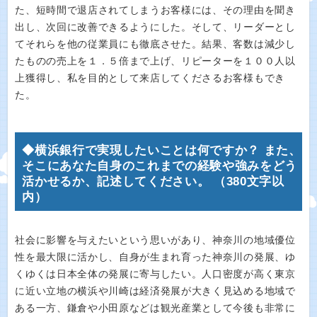
た、短時間で退店されてしまうお客様には、その理由を聞き
出し、次回に改善できるようにした。そして、リーダーとし
てそれらを他の従業員にも徹底させた。結果、客数は減少し
たものの売上を１．５倍まで上げ、リピーターを１００人以
上獲得し、私を目的として来店してくださるお客様もでき
た。
◆横浜銀行で実現したいことは何ですか？ また、
そこにあなた自身のこれまでの経験や強みをどう
活かせるか、記述してください。 （380文字以
内）
社会に影響を与えたいという思いがあり、神奈川の地域優位
性を最大限に活かし、自身が生まれ育った神奈川の発展、ゆ
くゆくは日本全体の発展に寄与したい。人口密度が高く東京
に近い立地の横浜や川崎は経済発展が大きく見込める地域で
ある一方、鎌倉や小田原などは観光産業として今後も非常に