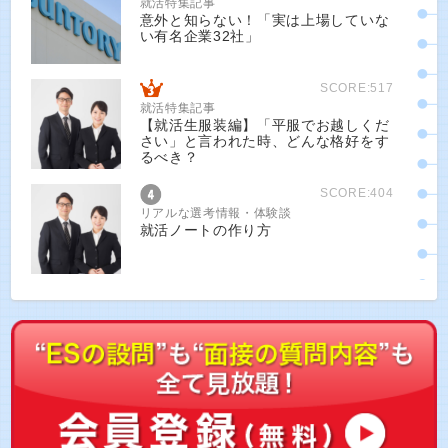
就活特集記事
意外と知らない！「実は上場していな
い有名企業32社」
SCORE:517
就活特集記事
【就活生服装編】「平服でお越しくだ
さい」と言われた時、どんな格好をす
るべき？
SCORE:404
リアルな選考情報・体験談
就活ノートの作り方