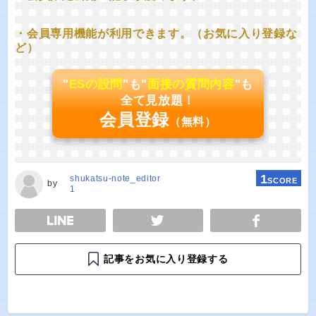
・会員専用機能が利用できます。（お気に入り登録な
ど）
"
ESの設問
"も"
面接の質問内容
"も
全て見放題！
会員登録
（無料）
1
shukatsu-note_editor
SCORE
by
1
E
TWEET
SHARE
記事をお気に入り登録する