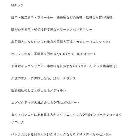
Mテック
既卒・第二新卒・フリーター・未経験などの就職・転職ならDYM就職
障がい者雇用・就労移行支援ならワークスバリアフリー
寿司職人になりたいなら東京寿司職人育成アカデミー（スシショク）
オフィス仲介・不動産売買仲介ならDYMリアルエステート
未経験からエンジニア・事務職を目指すならDYMキャリア（求職者向け）
介護の求人・案件探しなら介護サーチプラス
医療福祉のしごと探しならメディルン
エグゼクティブ人材紹介ならDYMエグゼパート
タイ・バンコクにある日本人向けクリニックならDYMインターナショナルク
リニック
ベトナムにある日本人向けクリニックならＤＹＭメディカルセンター