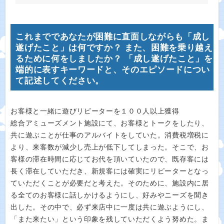
これまでであなたが困難に直面しながらも「成し
遂げたこと」は何ですか？ また、困難を乗り越え
るために何をしましたか？ 「成し遂げたこと」を
端的に表すキーワードと、そのエピソードについ
て記述してください。
お客様と一緒に遊びリピーターを１００人以上獲得
総合アミューズメント施設にて、お客様とトークをしたり、
共に遊ぶことが仕事のアルバイトをしていた。消費税増税に
より、来客数が減少し売上が低下してしまった。そこで、お
客様の滞在時間に応じてお代を頂いていたので、既存客には
長く滞在していただき、新規客には確実にリピーターとなっ
ていただくことが必要だと考えた。そのために、施設内に居
る全てのお客様に話しかけるようにし、好みやニーズを聞き
出した。その中で、必ず来店中に一度は共に遊ぶようにし、
「また来たい」という印象を残していただくよう努めた。ま