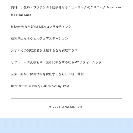
内科・小児科・ワクチンの予防接種ならニューヨークのクリニックJapanese
Medical Care
M&A仲介ならDYM M&Aコンサルティング
福利厚生ならウェルフェアステーション
おすすめの買取業者を比較するなら買取プラス
リフォームの見積もり・業者比較をするならMYリフォームラボ
企業・給与・採用情報を比較するならビジ研！通信
BtoBサービス比較ならBIZNAVI byDYM
© 2026 DYM Co., Ltd.