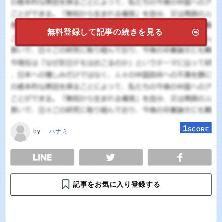
無料登録して記事の続きを見る
1
SCORE
by
ハナミ
E
TWEET
SHARE
記事をお気に入り登録する