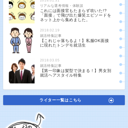
2018.01.31
リアルな選考情報・体験談
これには面接官もたまらず吹いた!?
「面接」で飛び出た爆笑エピソードを
ネット上から集めました。
2018.02.19
就活特集記事
【これじゃ落ちるよ！】私服OK面接
に現れたトンデモ就活生
2018.03.05
就活特集記事
【第一印象は髪型で決まる！】男女別
就活ヘアスタイル特集
ライター一覧はこちら