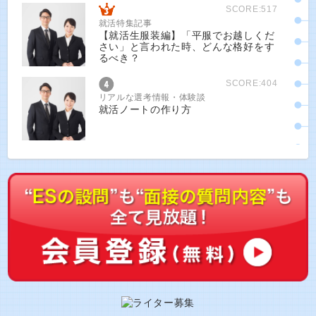
SCORE:517
就活特集記事
【就活生服装編】「平服でお越しくだ
さい」と言われた時、どんな格好をす
るべき？
SCORE:404
リアルな選考情報・体験談
就活ノートの作り方