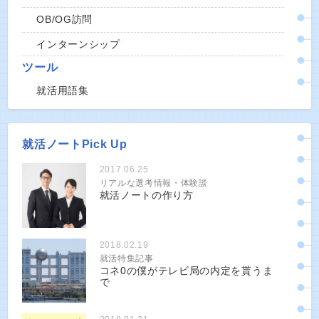
OB/OG訪問
インターンシップ
ツール
就活用語集
就活ノートPick Up
2017.06.25
リアルな選考情報・体験談
就活ノートの作り方
2018.02.19
就活特集記事
コネ0の僕がテレビ局の内定を貰うま
で