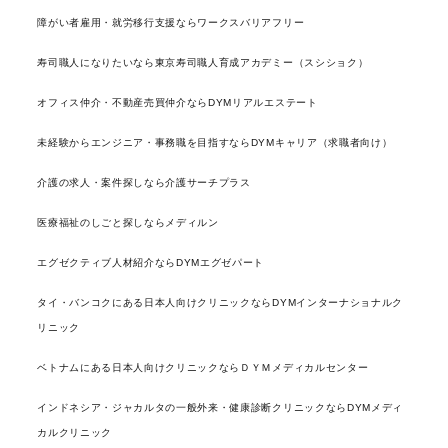
障がい者雇用・就労移行支援ならワークスバリアフリー
寿司職人になりたいなら東京寿司職人育成アカデミー（スシショク）
オフィス仲介・不動産売買仲介ならDYMリアルエステート
未経験からエンジニア・事務職を目指すならDYMキャリア（求職者向け）
介護の求人・案件探しなら介護サーチプラス
医療福祉のしごと探しならメディルン
エグゼクティブ人材紹介ならDYMエグゼパート
タイ・バンコクにある日本人向けクリニックならDYMインターナショナルク
リニック
ベトナムにある日本人向けクリニックならＤＹＭメディカルセンター
インドネシア・ジャカルタの一般外来・健康診断クリニックならDYMメディ
カルクリニック