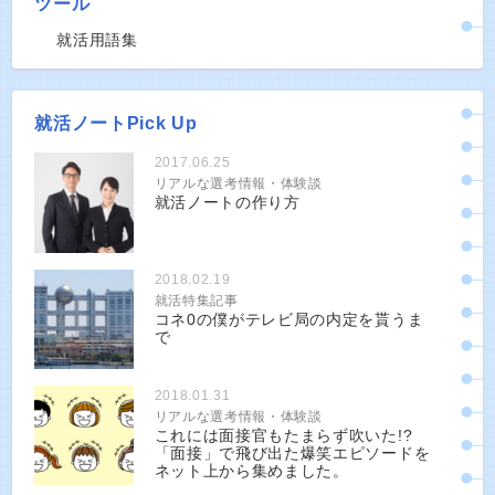
ツール
就活用語集
就活ノートPick Up
2017.06.25
リアルな選考情報・体験談
就活ノートの作り方
2018.02.19
就活特集記事
コネ0の僕がテレビ局の内定を貰うま
で
2018.01.31
リアルな選考情報・体験談
これには面接官もたまらず吹いた!?
「面接」で飛び出た爆笑エピソードを
ネット上から集めました。