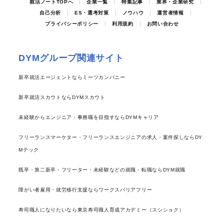
就活ノートTOPへ
企業一覧
特集記事
業界・企業研究
自己分析
ES・選考対策
ノウハウ
運営者情報
プライバシーポリシー
利用規約
お問い合わせ
DYMグループ関連サイト
新卒就活エージェントならミーツカンパニー
新卒就活スカウトならDYMスカウト
未経験からエンジニア・事務職を目指すならDYMキャリア
フリーランスマーケター・フリーランスエンジニアの求人・案件探しならDY
Mテック
既卒・第二新卒・フリーター・未経験などの就職・転職ならDYM就職
障がい者雇用・就労移行支援ならワークスバリアフリー
寿司職人になりたいなら東京寿司職人育成アカデミー（スシショク）