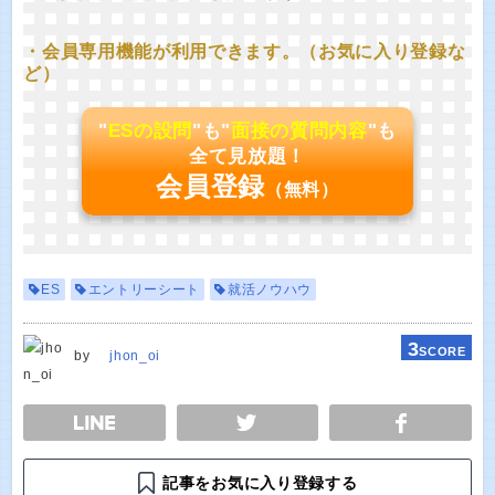
・会員専用機能が利用できます。（お気に入り登録な
ど）
"
ESの設問
"も"
面接の質問内容
"も
全て見放題！
会員登録
（無料）
ES
エントリーシート
就活ノウハウ
3
SCORE
by
jhon_oi
E
TWEET
SHARE
記事をお気に入り登録する