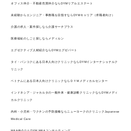
オフィス仲介・不動産売買仲介ならDYMリアルエステート
未経験からエンジニア・事務職を目指すならDYMキャリア（求職者向け）
介護の求人・案件探しなら介護サーチプラス
医療福祉のしごと探しならメディルン
エグゼクティブ人材紹介ならDYMエグゼパート
タイ・バンコクにある日本人向けクリニックならDYMインターナショナルク
リニック
ベトナムにある日本人向けクリニックならＤＹＭメディカルセンター
インドネシア・ジャカルタの一般外来・健康診断クリニックならDYMメディ
カルクリニック
内科・小児科・ワクチンの予防接種ならニューヨークのクリニックJapanese
Medical Care
M&A仲介ならDYM M&Aコンサルティング