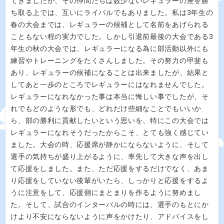
てきましたが、その仲間たちは数少ないレギュラーの座を勝
ち取る上では、互いにライバルでもありました。私は3年生の
春の大会までは、レギュラーの候補として名前をあげられる
こともない程の実力でした。しかし引退前最後の大会である3
年生の秋の大会では、レギュラーになる為に部活動以外にも
練習やトレーニングをたくさんしました。その努力の甲斐も
あり、レギュラーの候補になることは出来ましたが、結果と
してあと一歩のところでレギュラーにはなれませんでした。
レギュラーになれなかった事は本当に悔しい事でしたが、そ
れでもどのような形でも、どれだけ些細なことでもいいか
ら、部の勝利に貢献したいという思いを、特にこの大会では
レギュラーになれそうだったからこそ、とても強く感じてい
ました。大会の時、応援席が静かにならないように、そして
選手の気持ちが盛り上がるように、率先して大きな声を出し
て応援をしました。また、ただ応援をするだけでなく、あま
り応援をしていない後輩がいたら、しっかりと応援をするよ
うに注意をして、応援側にまとまりを作るように努めまし
た。そして、試合のインターバルの時には、選手のもとにか
けより不安にならないように声をかけたり、アドバイスをし