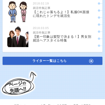
2018.02.19
就活特集記事
【これじゃ落ちるよ！】私服OK面接
に現れたトンデモ就活生
2018.03.05
就活特集記事
【第一印象は髪型で決まる！】男女別
就活ヘアスタイル特集
ライター一覧はこちら