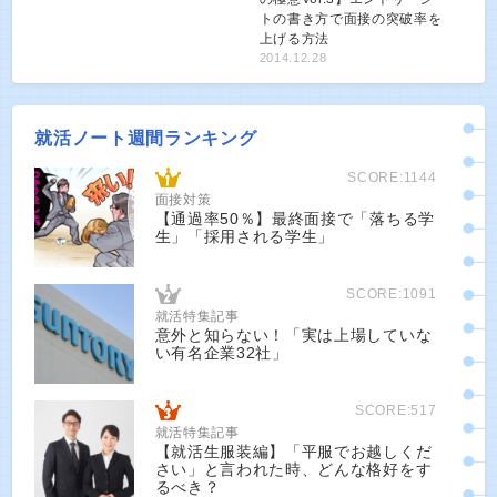
トの書き方で面接の突破率を
上げる方法
2014.12.28
就活ノート週間ランキング
SCORE:1144
面接対策
【通過率50％】最終面接で「落ちる学
生」「採用される学生」
SCORE:1091
就活特集記事
意外と知らない！「実は上場していな
い有名企業32社」
SCORE:517
就活特集記事
【就活生服装編】「平服でお越しくだ
さい」と言われた時、どんな格好をす
るべき？