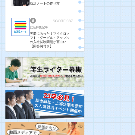
就活ノートの作り方
SCORE:387
就活特集記事
実際にあった！マイクロソ
フト・グーグル・アップル
の入社試験問題が面白い
【回答例付き】