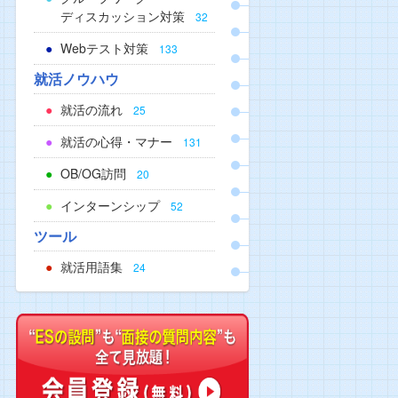
ディスカッション対策
32
Webテスト対策
133
就活ノウハウ
就活の流れ
25
就活の心得・マナー
131
OB/OG訪問
20
インターンシップ
52
ツール
就活用語集
24