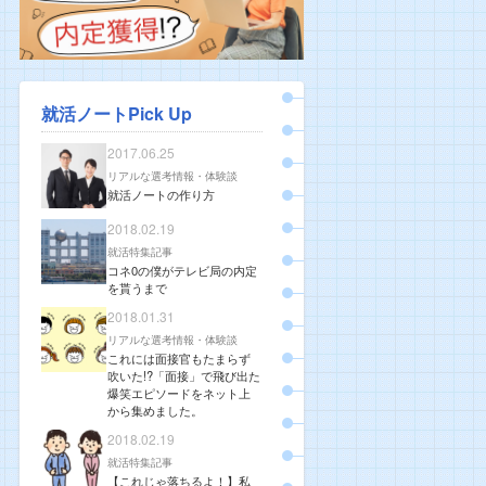
就活ノートPick Up
2017.06.25
リアルな選考情報・体験談
就活ノートの作り方
2018.02.19
就活特集記事
コネ0の僕がテレビ局の内定
を貰うまで
2018.01.31
リアルな選考情報・体験談
これには面接官もたまらず
吹いた!?「面接」で飛び出た
爆笑エピソードをネット上
から集めました。
2018.02.19
就活特集記事
【これじゃ落ちるよ！】私