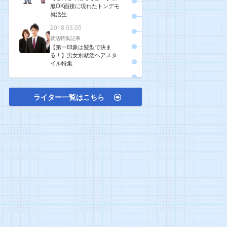
服OK面接に現れたトンデモ
就活生
2018.03.05
就活特集記事
【第一印象は髪型で決ま
る！】男女別就活ヘアスタ
イル特集
ライター一覧はこちら