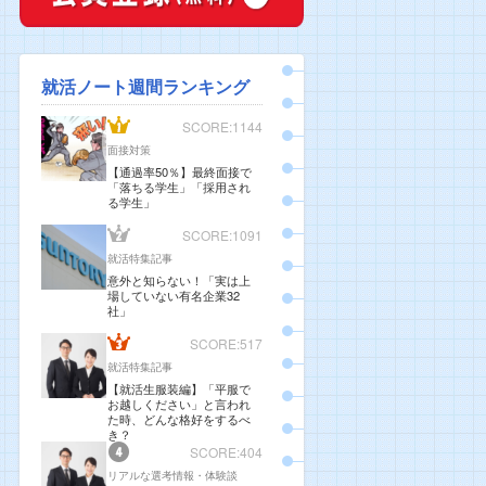
就活ノート週間ランキング
SCORE:1144
面接対策
【通過率50％】最終面接で
「落ちる学生」「採用され
る学生」
SCORE:1091
就活特集記事
意外と知らない！「実は上
場していない有名企業32
社」
SCORE:517
就活特集記事
【就活生服装編】「平服で
お越しください」と言われ
た時、どんな格好をするべ
き？
SCORE:404
リアルな選考情報・体験談