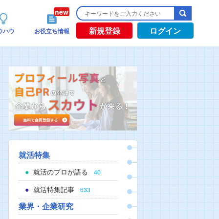
新規登録
ログイン
ウハウ
お役立ち情報
就活特集
就活のプロが語る
40
就活特集記事
633
業界・企業研究