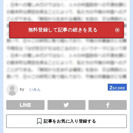
無料登録して記事の続きを見る
2
SCORE
by
いみん
E
TWEET
SHARE
記事をお気に入り登録する