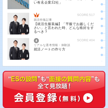
い有名企業32社」
SCORE:517
就活特集記事
【就活生服装編】「平服でお越しくだ
さい」と言われた時、どんな格好をす
るべき？
SCORE:404
リアルな選考情報・体験談
就活ノートの作り方