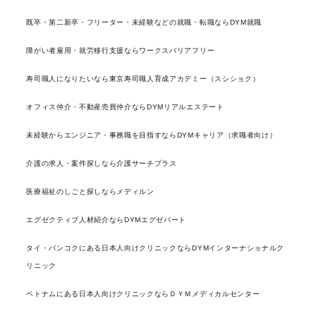
既卒・第二新卒・フリーター・未経験などの就職・転職ならDYM就職
障がい者雇用・就労移行支援ならワークスバリアフリー
寿司職人になりたいなら東京寿司職人育成アカデミー（スシショク）
オフィス仲介・不動産売買仲介ならDYMリアルエステート
未経験からエンジニア・事務職を目指すならDYMキャリア（求職者向け）
介護の求人・案件探しなら介護サーチプラス
医療福祉のしごと探しならメディルン
エグゼクティブ人材紹介ならDYMエグゼパート
タイ・バンコクにある日本人向けクリニックならDYMインターナショナルク
リニック
ベトナムにある日本人向けクリニックならＤＹＭメディカルセンター