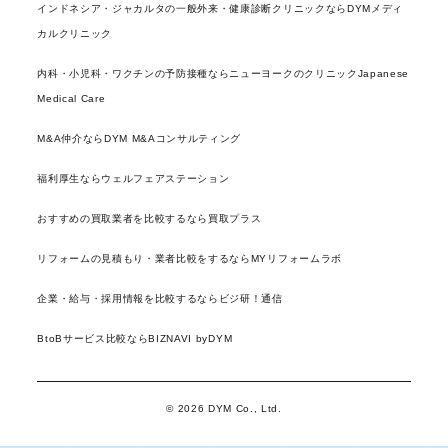
インドネシア・ジャカルタの一般外来・健康診断クリニックならDYMメディ
カルクリニック
内科・小児科・ワクチンの予防接種ならニューヨークのクリニックJapanese
Medical Care
M&A仲介ならDYM M&Aコンサルティング
福利厚生ならウェルフェアステーション
おすすめの買取業者を比較するなら買取プラス
リフォームの見積もり・業者比較をするならMYリフォームラボ
企業・給与・採用情報を比較するならビジ研！通信
BtoBサービス比較ならBIZNAVI byDYM
© 2026 DYM Co., Ltd.