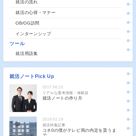
就活の流れ
就活の心得・マナー
OB/OG訪問
インターンシップ
ツール
就活用語集
就活ノートPick Up
2017.06.25
リアルな選考情報・体験談
就活ノートの作り方
2018.02.19
就活特集記事
コネ0の僕がテレビ局の内定を貰うま
で