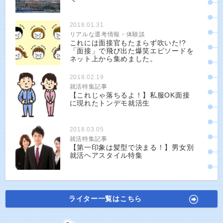
2018.01.31
リアルな選考情報・体験談
これには面接官もたまらず吹いた!?
「面接」で飛び出た爆笑エピソードを
ネット上から集めました。
2018.02.19
就活特集記事
【これじゃ落ちるよ！】私服OK面接
に現れたトンデモ就活生
2018.03.05
就活特集記事
【第一印象は髪型で決まる！】男女別
就活ヘアスタイル特集
ライター一覧はこちら