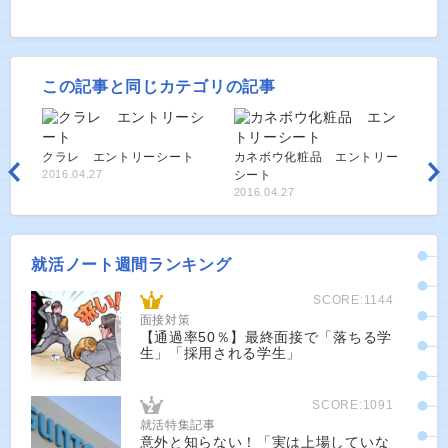
この記事と同じカテゴリの記事
クラレ エントリーシート
カネボウ化粧品 エントリー
2016.04.27
シート
2016.04.27
就活ノート週間ランキング
SCORE:1144
面接対策
【通過率50％】最終面接で「落ちる学
生」「採用される学生」
SCORE:1091
就活特集記事
意外と知らない！「実は上場していな