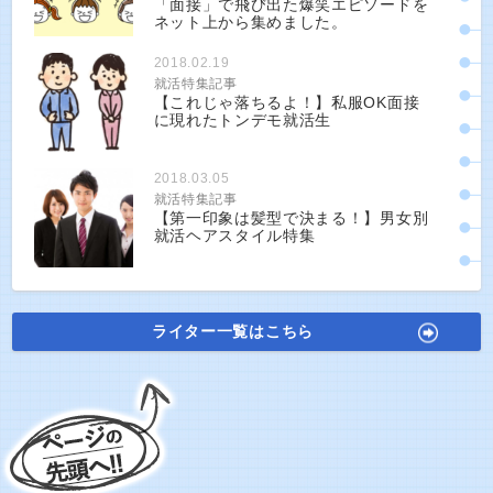
「面接」で飛び出た爆笑エピソードを
ネット上から集めました。
2018.02.19
就活特集記事
【これじゃ落ちるよ！】私服OK面接
に現れたトンデモ就活生
2018.03.05
就活特集記事
【第一印象は髪型で決まる！】男女別
就活ヘアスタイル特集
ライター一覧はこちら