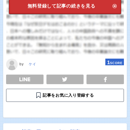
無料登録して記事の続きを見る
1
SCORE
by
ケイ
E
TWEET
SHARE
記事をお気に入り登録する