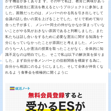
かす機会が多くありま す。その中で私は、教育に興味があっ
たので高校生に憲法を教えるというプロジェクトに参加しま
した。困難だったのは、メンバーのやる気を引き出しそして
会議の話し合いの質を上げることでした。ゼミで初めて知り
合った子が多く、 メンバー同士の仲がなかなか深まっていな
いことがやる気がおきない原因であると判断しました。また
私たちは話し合いをするために必要な憲法に関する知識を十
分にもっていなかったことが原因だと考えました。メンバー
のうち一人しか憲法の授業を取ったことがなく、全体的に知
識不足なのは明白でした。 そこで私は以下の解決策を採りま
した。まず自分が各メンバーとの信頼関係を構築する為に、
自分から相談にのるようにしました。そして全体が仲良くな
れるよ う食事会を積極的に開くように