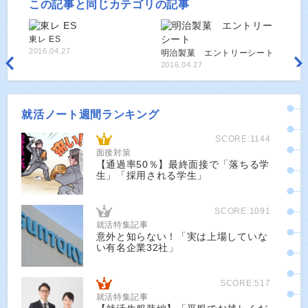
この記事と同じカテゴリの記事
東レ ES
2016.04.27
明治製菓 エントリーシート
2016.04.27
就活ノート週間ランキング
SCORE:1144
面接対策
【通過率50％】最終面接で「落ちる学
生」「採用される学生」
SCORE:1091
就活特集記事
意外と知らない！「実は上場していな
い有名企業32社」
SCORE:517
就活特集記事