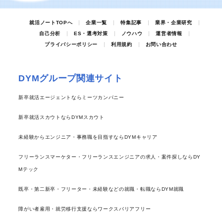
就活ノートTOPへ
企業一覧
特集記事
業界・企業研究
自己分析
ES・選考対策
ノウハウ
運営者情報
プライバシーポリシー
利用規約
お問い合わせ
DYMグループ関連サイト
新卒就活エージェントならミーツカンパニー
新卒就活スカウトならDYMスカウト
未経験からエンジニア・事務職を目指すならDYMキャリア
フリーランスマーケター・フリーランスエンジニアの求人・案件探しならDY
Mテック
既卒・第二新卒・フリーター・未経験などの就職・転職ならDYM就職
障がい者雇用・就労移行支援ならワークスバリアフリー