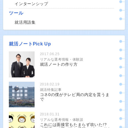
インターンシップ
ツール
就活用語集
就活ノートPick Up
2017.06.25
リアルな選考情報・体験談
就活ノートの作り方
2018.02.19
就活特集記事
コネ0の僕がテレビ局の内定を貰うま
で
2018.01.31
リアルな選考情報・体験談
これには面接官もたまらず吹いた!?