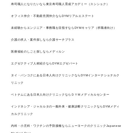
寿司職人になりたいなら東京寿司職人育成アカデミー（スシショク）
オフィス仲介・不動産売買仲介ならDYMリアルエステート
未経験からエンジニア・事務職を目指すならDYMキャリア（求職者向け）
介護の求人・案件探しなら介護サーチプラス
医療福祉のしごと探しならメディルン
エグゼクティブ人材紹介ならDYMエグゼパート
タイ・バンコクにある日本人向けクリニックならDYMインターナショナルク
リニック
ベトナムにある日本人向けクリニックならＤＹＭメディカルセンター
インドネシア・ジャカルタの一般外来・健康診断クリニックならDYMメディ
カルクリニック
内科・小児科・ワクチンの予防接種ならニューヨークのクリニックJapanese