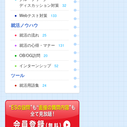
ディスカッション対策
32
Webテスト対策
133
就活ノウハウ
就活の流れ
25
就活の心得・マナー
131
OB/OG訪問
20
インターンシップ
52
ツール
就活用語集
24