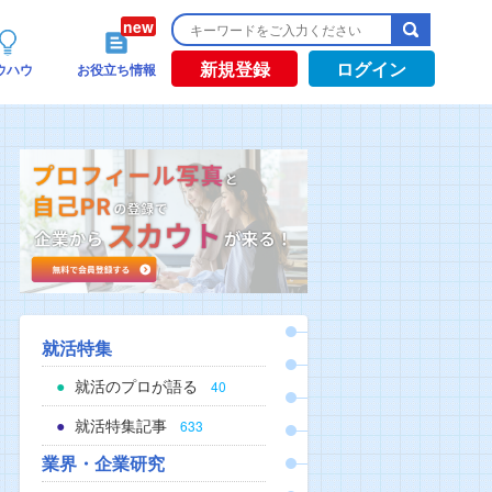
新規登録
ログイン
ウハウ
お役立ち情報
就活特集
就活のプロが語る
40
就活特集記事
633
業界・企業研究