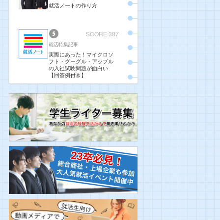
就活ノートの作り方
SCORE:387
就活特集記事
実際にあった！マイクロソ
フト・グーグル・アップル
の入社試験問題が面白い
【回答例付き】