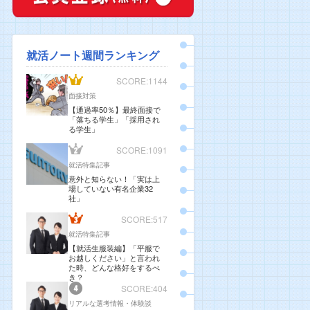
就活ノート週間ランキング
SCORE:1144
面接対策
【通過率50％】最終面接で
「落ちる学生」「採用され
る学生」
SCORE:1091
就活特集記事
意外と知らない！「実は上
場していない有名企業32
社」
SCORE:517
就活特集記事
【就活生服装編】「平服で
お越しください」と言われ
た時、どんな格好をするべ
き？
SCORE:404
リアルな選考情報・体験談