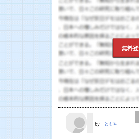
無料登
LINE
TWEET
ともや
by