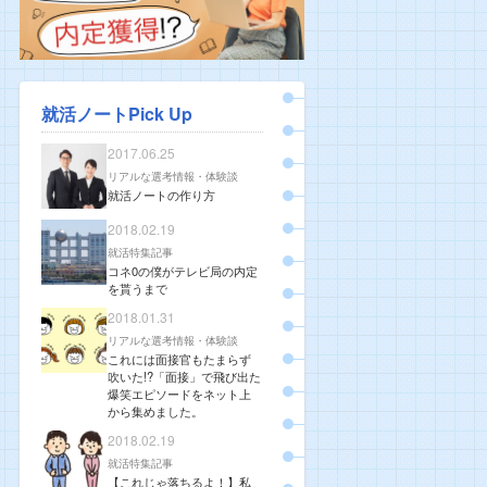
就活ノートPick Up
2017.06.25
リアルな選考情報・体験談
就活ノートの作り方
2018.02.19
就活特集記事
コネ0の僕がテレビ局の内定
を貰うまで
2018.01.31
リアルな選考情報・体験談
これには面接官もたまらず
吹いた!?「面接」で飛び出た
爆笑エピソードをネット上
から集めました。
2018.02.19
就活特集記事
【これじゃ落ちるよ！】私