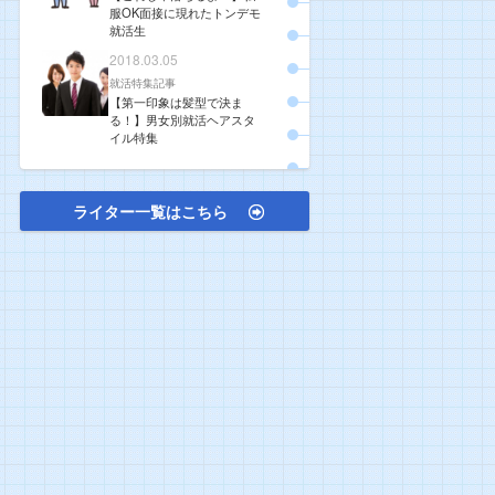
服OK面接に現れたトンデモ
就活生
2018.03.05
就活特集記事
【第一印象は髪型で決ま
る！】男女別就活ヘアスタ
イル特集
ライター一覧はこちら