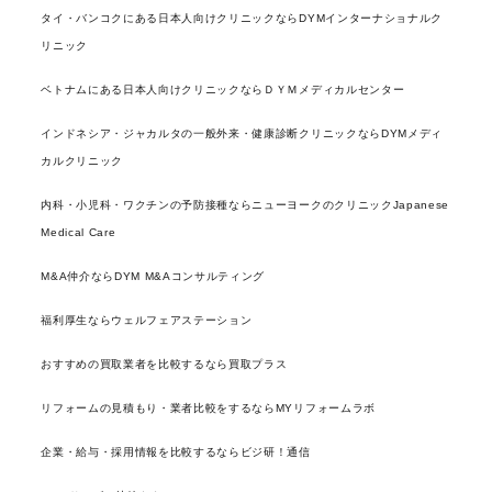
タイ・バンコクにある日本人向けクリニックならDYMインターナショナルク
リニック
ベトナムにある日本人向けクリニックならＤＹＭメディカルセンター
インドネシア・ジャカルタの一般外来・健康診断クリニックならDYMメディ
カルクリニック
内科・小児科・ワクチンの予防接種ならニューヨークのクリニックJapanese
Medical Care
M&A仲介ならDYM M&Aコンサルティング
福利厚生ならウェルフェアステーション
おすすめの買取業者を比較するなら買取プラス
リフォームの見積もり・業者比較をするならMYリフォームラボ
企業・給与・採用情報を比較するならビジ研！通信