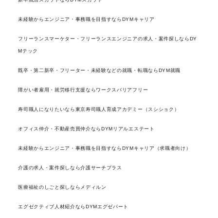
未経験からエンジニア・事務職を目指すならDYMキャリア
フリーランスマーケター・フリーランスエンジニアの求人・案件探しならDY
Mテック
既卒・第二新卒・フリーター・未経験などの就職・転職ならDYM就職
障がい者雇用・就労移行支援ならワークスバリアフリー
寿司職人になりたいなら東京寿司職人育成アカデミー（スシショク）
オフィス仲介・不動産売買仲介ならDYMリアルエステート
未経験からエンジニア・事務職を目指すならDYMキャリア（求職者向け）
介護の求人・案件探しなら介護サーチプラス
医療福祉のしごと探しならメディルン
エグゼクティブ人材紹介ならDYMエグゼパート