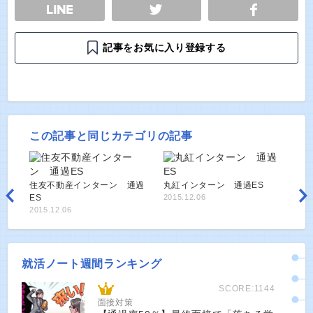
E
TWEET
SHARE
記事をお気に入り登録する
この記事と同じカテゴリの記事
住友不動産インターン 通過
丸紅インターン 通過ES
ES
2015.12.06
2015.12.06
就活ノート週間ランキング
SCORE:1144
面接対策