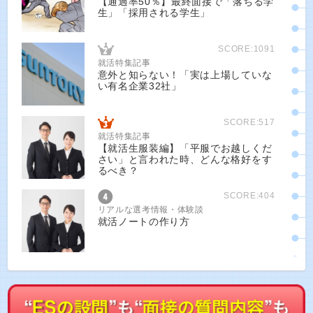
【通過率50％】最終面接で「落ちる学
生」「採用される学生」
SCORE:1091
就活特集記事
意外と知らない！「実は上場していな
い有名企業32社」
SCORE:517
就活特集記事
【就活生服装編】「平服でお越しくだ
さい」と言われた時、どんな格好をす
るべき？
SCORE:404
リアルな選考情報・体験談
就活ノートの作り方