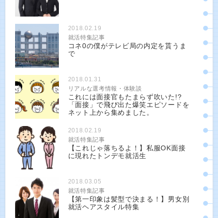
2018.02.19
就活特集記事
コネ0の僕がテレビ局の内定を貰うま
で
2018.01.31
リアルな選考情報・体験談
これには面接官もたまらず吹いた!?
「面接」で飛び出た爆笑エピソードを
ネット上から集めました。
2018.02.19
就活特集記事
【これじゃ落ちるよ！】私服OK面接
に現れたトンデモ就活生
2018.03.05
就活特集記事
【第一印象は髪型で決まる！】男女別
就活ヘアスタイル特集