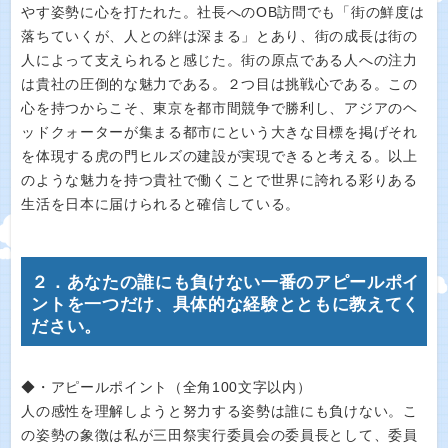
やす姿勢に心を打たれた。社長へのOB訪問でも「街の鮮度は
落ちていくが、人との絆は深まる」とあり、街の成長は街の
人によって支えられると感じた。街の原点である人への注力
は貴社の圧倒的な魅力である。２つ目は挑戦心である。この
心を持つからこそ、東京を都市間競争で勝利し、アジアのヘ
ッドクォーターが集まる都市にという大きな目標を掲げそれ
を体現する虎の門ヒルズの建設が実現できると考える。以上
のような魅力を持つ貴社で働くことで世界に誇れる彩りある
生活を日本に届けられると確信している。
２．あなたの誰にも負けない一番のアピールポイ
ントを一つだけ、具体的な経験とともに教えてく
ださい。
◆・アピールポイント（全角100文字以内）
人の感性を理解しようと努力する姿勢は誰にも負けない。こ
の姿勢の象徴は私が三田祭実行委員会の委員長として、委員