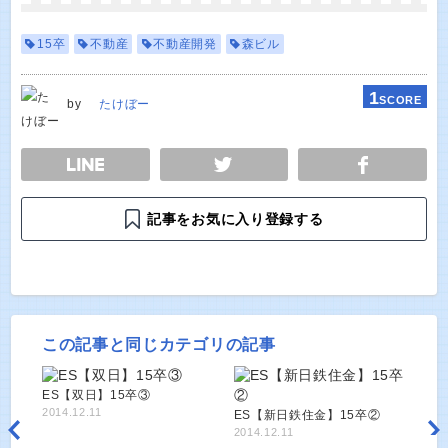
15卒
不動産
不動産開発
森ビル
1
SCORE
by
たけぼー
E
TWEET
SHARE
記事をお気に入り登録する
この記事と同じカテゴリの記事
ES【双日】15卒③
2014.12.11
ES【新日鉄住金】15卒②
2014.12.11