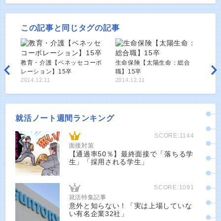
この記事と同じタグの記事
教育・介護【ベネッセコーポ
生命保険【太陽生命：総合
レーション】15卒
職】15卒
2014.12.11
2014.12.11
就活ノート週間ランキング
SCORE:1144
面接対策
【通過率50％】最終面接で「落ちる学
生」「採用される学生」
SCORE:1091
就活特集記事
意外と知らない！「実は上場していな
い有名企業32社」