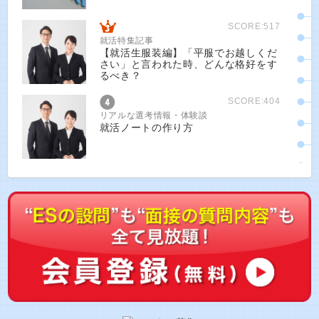
SCORE:517
就活特集記事
【就活生服装編】「平服でお越しくだ
さい」と言われた時、どんな格好をす
るべき？
SCORE:404
リアルな選考情報・体験談
就活ノートの作り方