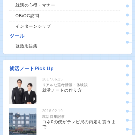
就活の心得・マナー
OB/OG訪問
インターンシップ
ツール
就活用語集
就活ノートPick Up
2017.06.25
リアルな選考情報・体験談
就活ノートの作り方
2018.02.19
就活特集記事
コネ0の僕がテレビ局の内定を貰うま
で