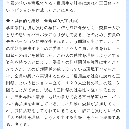
全員の想いを実現できる＜慶應生が社会に誇れる三田祭＞と
いうビジョンを作成したことにある。
◆・具体的な経験（全角400文字以内）
学園祭には勝ち負けの様に明確な成功像がなく、委員一人ひ
とりの想いがバラバラになりがちである。そのため、委員の
モチベーションに差が生まれるという問題が生じていた。こ
の問題を解決するために委員１２０人全員と面談を行い、三
田祭への想いを確認した。この人の感性を理解しようとする
姿勢を持つことにより、委員との信頼関係を強固にすること
ができた。この信頼関係の成り立っている環境下だからこ
そ、全員の想いを実現するために「慶應生が社会に誇れる三
田祭」というビジョンを立て、１２０人全員の意志の統一を
図ることができた。現在も三田祭の社会性を強くするため
に、三田界隈の清掃、地域の祭りである三田納涼カーニバル
への再参加を企画している。この活動に委員が参加してく
れ、共に活動をしてくれていることが、誰にも負けない私の
「人の感性を理解しようと努力する姿勢」をもった結果であ
ると考える。