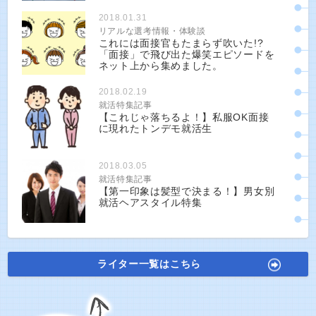
2018.01.31
リアルな選考情報・体験談
これには面接官もたまらず吹いた!?
「面接」で飛び出た爆笑エピソードを
ネット上から集めました。
2018.02.19
就活特集記事
【これじゃ落ちるよ！】私服OK面接
に現れたトンデモ就活生
2018.03.05
就活特集記事
【第一印象は髪型で決まる！】男女別
就活ヘアスタイル特集
ライター一覧はこちら