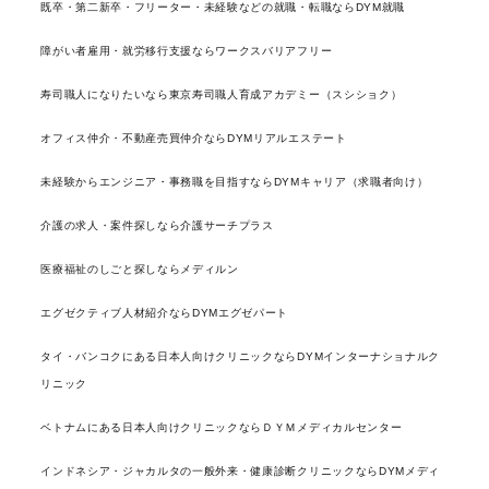
既卒・第二新卒・フリーター・未経験などの就職・転職ならDYM就職
障がい者雇用・就労移行支援ならワークスバリアフリー
寿司職人になりたいなら東京寿司職人育成アカデミー（スシショク）
オフィス仲介・不動産売買仲介ならDYMリアルエステート
未経験からエンジニア・事務職を目指すならDYMキャリア（求職者向け）
介護の求人・案件探しなら介護サーチプラス
医療福祉のしごと探しならメディルン
エグゼクティブ人材紹介ならDYMエグゼパート
タイ・バンコクにある日本人向けクリニックならDYMインターナショナルク
リニック
ベトナムにある日本人向けクリニックならＤＹＭメディカルセンター
インドネシア・ジャカルタの一般外来・健康診断クリニックならDYMメディ