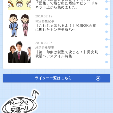
「面接」で飛び出た爆笑エピソードを
ネット上から集めました。
2018.02.19
就活特集記事
【これじゃ落ちるよ！】私服OK面接
に現れたトンデモ就活生
2018.03.05
就活特集記事
【第一印象は髪型で決まる！】男女別
就活ヘアスタイル特集
ライター一覧はこちら