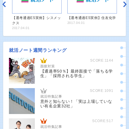
【選考通過ES実例】シスメッ
【選考通過ES実例】住友化学
クス
2017.04.01
2017.04.01
就活ノート週間ランキング
SCORE:1144
面接対策
【通過率50％】最終面接で「落ちる学
生」「採用される学生」
SCORE:1091
就活特集記事
意外と知らない！「実は上場していな
い有名企業32社」
SCORE:517
就活特集記事