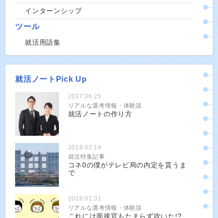
インターンシップ
ツール
就活用語集
就活ノートPick Up
2017.06.25
リアルな選考情報・体験談
就活ノートの作り方
2018.02.19
就活特集記事
コネ0の僕がテレビ局の内定を貰うま
で
2018.01.31
リアルな選考情報・体験談
これには面接官もたまらず吹いた!?