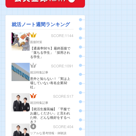
就活ノート週間ランキング
SCORE:1144
面接対策
【通過率50％】最終面接で
「落ちる学生」「採用され
る学生」
SCORE:1091
就活特集記事
意外と知らない！「実は上
場していない有名企業32
社」
SCORE:517
就活特集記事
【就活生服装編】「平服で
お越しください」と言われ
た時、どんな格好をするべ
き？
SCORE:404
リアルな選考情報・体験談