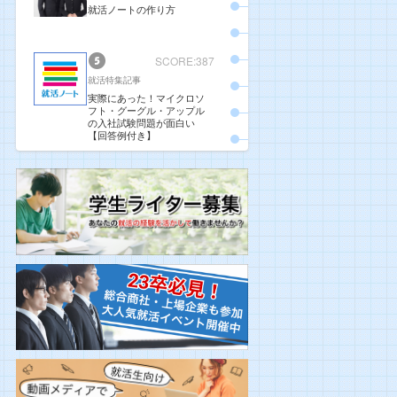
就活ノートの作り方
SCORE:387
就活特集記事
実際にあった！マイクロソ
フト・グーグル・アップル
の入社試験問題が面白い
【回答例付き】