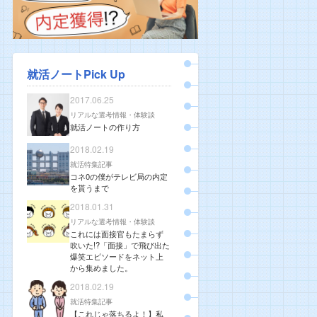
就活ノートPick Up
2017.06.25
リアルな選考情報・体験談
就活ノートの作り方
2018.02.19
就活特集記事
コネ0の僕がテレビ局の内定
を貰うまで
2018.01.31
リアルな選考情報・体験談
これには面接官もたまらず
吹いた!?「面接」で飛び出た
爆笑エピソードをネット上
から集めました。
2018.02.19
就活特集記事
【これじゃ落ちるよ！】私