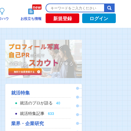
新規登録
ログイン
ウハウ
お役立ち情報
就活特集
就活のプロが語る
40
就活特集記事
633
業界・企業研究