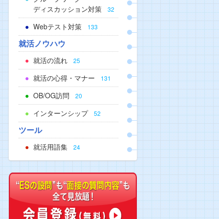
ディスカッション対策
32
Webテスト対策
133
就活ノウハウ
就活の流れ
25
就活の心得・マナー
131
OB/OG訪問
20
インターンシップ
52
ツール
就活用語集
24