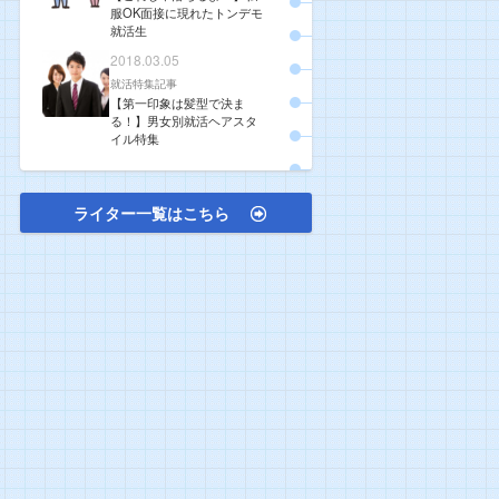
服OK面接に現れたトンデモ
就活生
2018.03.05
就活特集記事
【第一印象は髪型で決ま
る！】男女別就活ヘアスタ
イル特集
ライター一覧はこちら