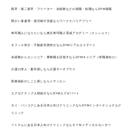
既卒・第二新卒・フリーター・未経験などの就職・転職ならDYM就職
障がい者雇用・就労移行支援ならワークスバリアフリー
寿司職人になりたいなら東京寿司職人育成アカデミー（スシショク）
オフィス仲介・不動産売買仲介ならDYMリアルエステート
未経験からエンジニア・事務職を目指すならDYMキャリア（求職者向け）
介護の求人・案件探しなら介護サーチプラス
医療福祉のしごと探しならメディルン
エグゼクティブ人材紹介ならDYMエグゼパート
タイ・バンコクにある日本人向けクリニックならDYMインターナショナルク
リニック
ベトナムにある日本人向けクリニックならＤＹＭメディカルセンター