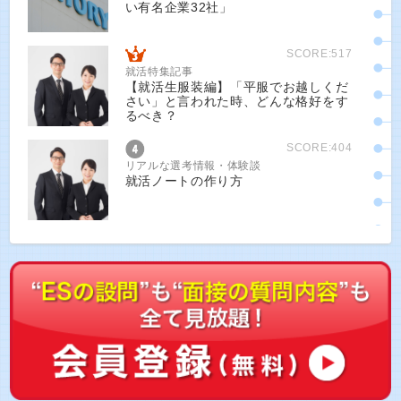
い有名企業32社」
SCORE:517
就活特集記事
【就活生服装編】「平服でお越しくだ
さい」と言われた時、どんな格好をす
るべき？
SCORE:404
リアルな選考情報・体験談
就活ノートの作り方