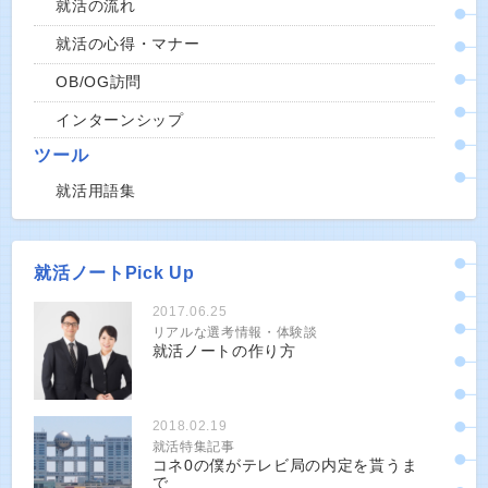
就活の流れ
就活の心得・マナー
OB/OG訪問
インターンシップ
ツール
就活用語集
就活ノートPick Up
2017.06.25
リアルな選考情報・体験談
就活ノートの作り方
2018.02.19
就活特集記事
コネ0の僕がテレビ局の内定を貰うま
で