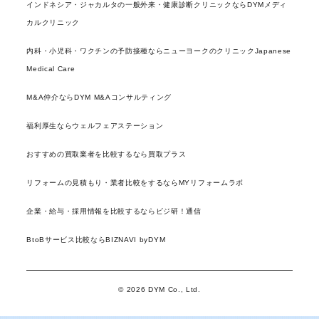
インドネシア・ジャカルタの一般外来・健康診断クリニックならDYMメディ
カルクリニック
内科・小児科・ワクチンの予防接種ならニューヨークのクリニックJapanese
Medical Care
M&A仲介ならDYM M&Aコンサルティング
福利厚生ならウェルフェアステーション
おすすめの買取業者を比較するなら買取プラス
リフォームの見積もり・業者比較をするならMYリフォームラボ
企業・給与・採用情報を比較するならビジ研！通信
BtoBサービス比較ならBIZNAVI byDYM
© 2026 DYM Co., Ltd.