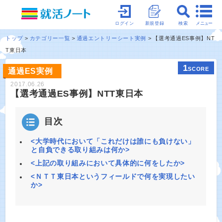
メニュー
ログイン
新規登録
検索
トップ
カテゴリー一覧
通過エントリーシート実例
【選考通過ES事例】NT
T東日本
1
SCORE
通過ES実例
2017.06.26
【選考通過ES事例】NTT東日本
目次
<大学時代において「これだけは誰にも負けない」
と自負できる取り組みは何か>
<上記の取り組みにおいて具体的に何をしたか>
<ＮＴＴ東日本というフィールドで何を実現したい
か>