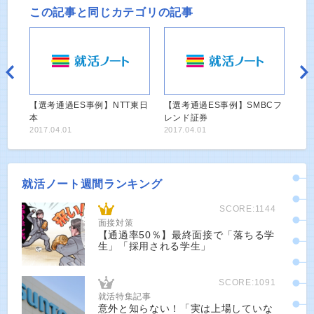
この記事と同じカテゴリの記事
【選考通過ES事例】NTT東日
【選考通過ES事例】SMBCフ
本
レンド証券
2017.04.01
2017.04.01
就活ノート週間ランキング
SCORE:1144
面接対策
【通過率50％】最終面接で「落ちる学
生」「採用される学生」
SCORE:1091
就活特集記事
意外と知らない！「実は上場していな