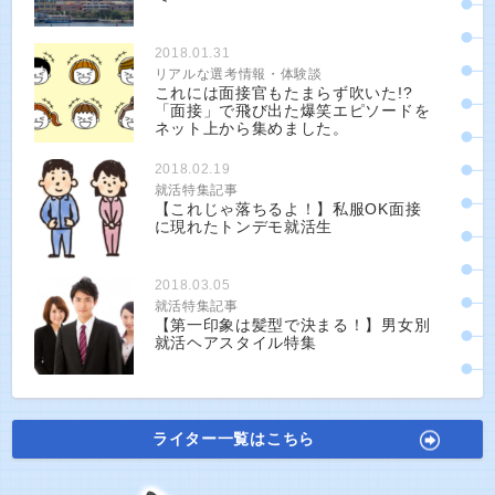
2018.01.31
リアルな選考情報・体験談
これには面接官もたまらず吹いた!?
「面接」で飛び出た爆笑エピソードを
ネット上から集めました。
2018.02.19
就活特集記事
【これじゃ落ちるよ！】私服OK面接
に現れたトンデモ就活生
2018.03.05
就活特集記事
【第一印象は髪型で決まる！】男女別
就活ヘアスタイル特集
ライター一覧はこちら