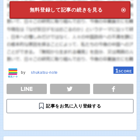
無料登録して記事の続きを見る
1
SCORE
by
shukatsu-note
E
TWEET
SHARE
記事をお気に入り登録する