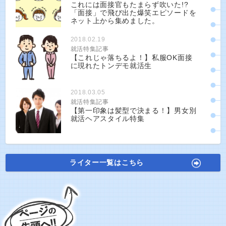
これには面接官もたまらず吹いた!?
「面接」で飛び出た爆笑エピソードを
ネット上から集めました。
2018.02.19
就活特集記事
【これじゃ落ちるよ！】私服OK面接
に現れたトンデモ就活生
2018.03.05
就活特集記事
【第一印象は髪型で決まる！】男女別
就活ヘアスタイル特集
ライター一覧はこちら