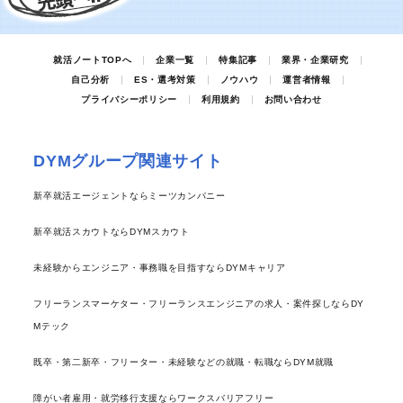
就活ノートTOPへ
企業一覧
特集記事
業界・企業研究
自己分析
ES・選考対策
ノウハウ
運営者情報
プライバシーポリシー
利用規約
お問い合わせ
DYMグループ関連サイト
新卒就活エージェントならミーツカンパニー
新卒就活スカウトならDYMスカウト
未経験からエンジニア・事務職を目指すならDYMキャリア
フリーランスマーケター・フリーランスエンジニアの求人・案件探しならDY
Mテック
既卒・第二新卒・フリーター・未経験などの就職・転職ならDYM就職
障がい者雇用・就労移行支援ならワークスバリアフリー