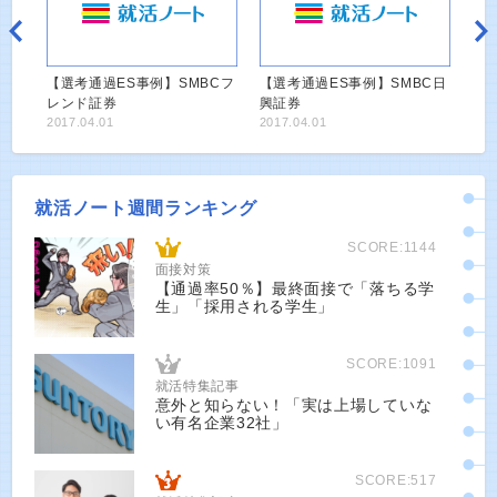
【選考通過ES事例】SMBCフ
【選考通過ES事例】SMBC日
レンド証券
興証券
2017.04.01
2017.04.01
就活ノート週間ランキング
SCORE:1144
面接対策
【通過率50％】最終面接で「落ちる学
生」「採用される学生」
SCORE:1091
就活特集記事
意外と知らない！「実は上場していな
い有名企業32社」
SCORE:517