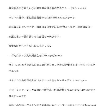
寿司職人になりたいなら東京寿司職人育成アカデミー（スシショク）
オフィス仲介・不動産売買仲介ならDYMリアルエステート
未経験からエンジニア・事務職を目指すならDYMキャリア（求職者向け）
介護の求人・案件探しなら介護サーチプラス
医療福祉のしごと探しならメディルン
エグゼクティブ人材紹介ならDYMエグゼパート
タイ・バンコクにある日本人向けクリニックならDYMインターナショナルク
リニック
ベトナムにある日本人向けクリニックならＤＹＭメディカルセンター
インドネシア・ジャカルタの一般外来・健康診断クリニックならDYMメディ
カルクリニック
内科・小児科・ワクチンの予防接種ならニューヨークのクリニックJapanese