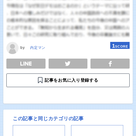
1
SCORE
by
内定マン
E
TWEET
SHARE
記事をお気に入り登録する
この記事と同じカテゴリの記事