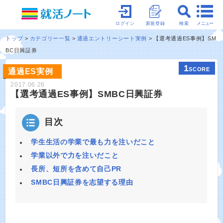
メニュー
ログイン
新規登録
検索
トップ
カテゴリー一覧
通過エントリーシート実例
【選考通過ES事例】SM
BC日興証券
1
SCORE
通過ES実例
2017.06.26
【選考通過ES事例】SMBC日興証券
目次
学生生活の学業で最も力を注いだこと
学業以外で力を注いだこと
長所、短所を含めて自己PR
SMBC日興証券を志望する理由