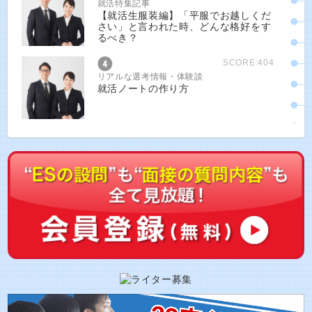
就活特集記事
【就活生服装編】「平服でお越しくだ
さい」と言われた時、どんな格好をす
るべき？
SCORE:404
リアルな選考情報・体験談
就活ノートの作り方