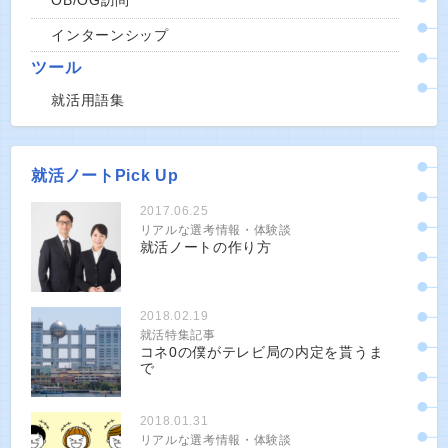
OB/OG訪問
インターンシップ
ツール
就活用語集
就活ノートPick Up
2017.06.25
リアルな選考情報・体験談
就活ノートの作り方
2018.02.19
就活特集記事
コネ0の僕がテレビ局の内定を貰うま
で
2018.01.31
リアルな選考情報・体験談