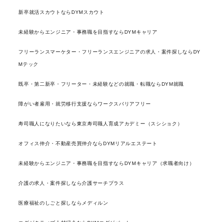
新卒就活スカウトならDYMスカウト
未経験からエンジニア・事務職を目指すならDYMキャリア
フリーランスマーケター・フリーランスエンジニアの求人・案件探しならDY
Mテック
既卒・第二新卒・フリーター・未経験などの就職・転職ならDYM就職
障がい者雇用・就労移行支援ならワークスバリアフリー
寿司職人になりたいなら東京寿司職人育成アカデミー（スシショク）
オフィス仲介・不動産売買仲介ならDYMリアルエステート
未経験からエンジニア・事務職を目指すならDYMキャリア（求職者向け）
介護の求人・案件探しなら介護サーチプラス
医療福祉のしごと探しならメディルン