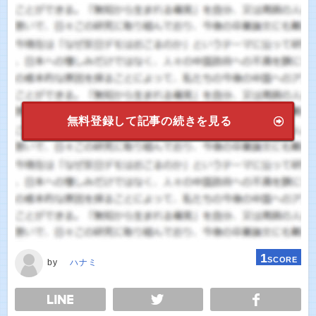
無料登録して記事の続きを見る
1
SCORE
by
ハナミ
E
TWEET
SHARE