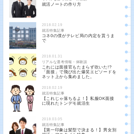
就活ノートの作り方
2018.02.19
就活特集記事
コネ0の僕がテレビ局の内定を貰うま
で
2018.01.31
リアルな選考情報・体験談
これには面接官もたまらず吹いた!?
「面接」で飛び出た爆笑エピソードを
ネット上から集めました。
2018.02.19
就活特集記事
【これじゃ落ちるよ！】私服OK面接
に現れたトンデモ就活生
2018.03.05
就活特集記事
【第一印象は髪型で決まる！】男女別