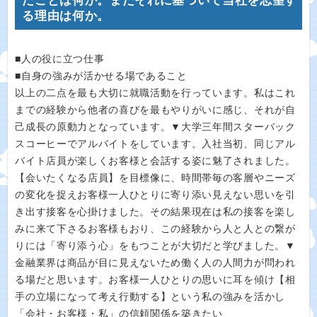
たことは何か。またそれに基づいて当社を志望す
る理由は何か。
■人の役に立つ仕事
■自身の強みが活かせる場であること
以上の二点を最も大切に就職活動を行っています。私はこれ
までの経験から他者の喜びを最もやりがいに感じ、それが自
己成長の原動力となっています。▼大学三年間スターバック
スコーヒーでアルバイトをしています。入社当初、同じアル
バイト店員が楽しくお客様と会話する姿に魅了されました。
【会いたくなる店員】を目標像に、時間帯毎の客層やニーズ
の変化を捉えお客様一人ひとりに寄り添い見えない思いを引
き出す接客を心掛けました。その結果現在は私の接客を楽し
みに来て下さるお客様もおり、この経験から人と人との繋が
りには「寄り添う心」をもつことが大切だと学びました。▼
金融業界は商品が目に見えないため働く人の人間力が問われ
る場だと思います。お客様一人ひとりの思いに耳を傾け【相
手の立場になって考え行動する】という私の強みを活かし
「会社・お客様・私」の信頼関係を築きたい