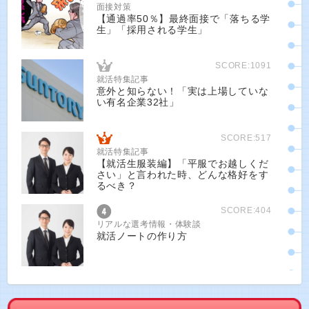
面接対策
【通過率50％】最終面接で「落ちる学
生」「採用される学生」
SCORE:1091
就活特集記事
意外と知らない！「実は上場していな
い有名企業32社」
SCORE:517
就活特集記事
【就活生服装編】「平服でお越しくだ
さい」と言われた時、どんな格好をす
るべき？
SCORE:404
リアルな選考情報・体験談
就活ノートの作り方