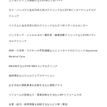
エグゼクティブ人材紹介ならDYMエグゼパート
タイ・バンコクにある日本人向けクリニックならDYMインターナショナルク
リニック
ベトナムにある日本人向けクリニックならＤＹＭメディカルセンター
インドネシア・ジャカルタの一般外来・健康診断クリニックならDYMメディ
カルクリニック
内科・小児科・ワクチンの予防接種ならニューヨークのクリニックJapanese
Medical Care
M&A仲介ならDYM M&Aコンサルティング
福利厚生ならウェルフェアステーション
おすすめの買取業者を比較するなら買取プラス
リフォームの見積もり・業者比較をするならMYリフォームラボ
企業・給与・採用情報を比較するならビジ研！通信