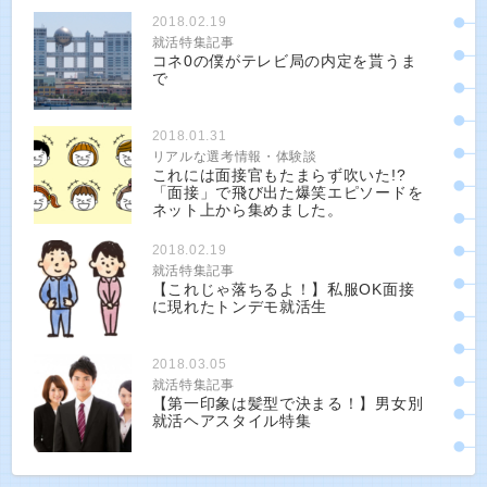
2018.02.19
就活特集記事
コネ0の僕がテレビ局の内定を貰うま
で
2018.01.31
リアルな選考情報・体験談
これには面接官もたまらず吹いた!?
「面接」で飛び出た爆笑エピソードを
ネット上から集めました。
2018.02.19
就活特集記事
【これじゃ落ちるよ！】私服OK面接
に現れたトンデモ就活生
2018.03.05
就活特集記事
【第一印象は髪型で決まる！】男女別
就活ヘアスタイル特集