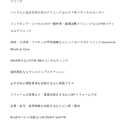
リニック
ベトナムにある日本人向けクリニックならＤＹＭメディカルセンター
インドネシア・ジャカルタの一般外来・健康診断クリニックならDYMメディ
カルクリニック
内科・小児科・ワクチンの予防接種ならニューヨークのクリニックJapanese
Medical Care
M&A仲介ならDYM M&Aコンサルティング
福利厚生ならウェルフェアステーション
おすすめの買取業者を比較するなら買取プラス
リフォームの見積もり・業者比較をするならMYリフォームラボ
企業・給与・採用情報を比較するならビジ研！通信
BtoBサービス比較ならBIZNAVI byDYM