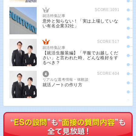
SCORE:1091
就活特集記事
意外と知らない！「実は上場していな
い有名企業32社」
SCORE:517
就活特集記事
【就活生服装編】「平服でお越しくだ
さい」と言われた時、どんな格好をす
るべき？
SCORE:404
リアルな選考情報・体験談
就活ノートの作り方