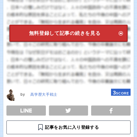
無料登録して記事の続きを見る
3
SCORE
by
高学歴大手戦士
E
TWEET
SHARE
記事をお気に入り登録する