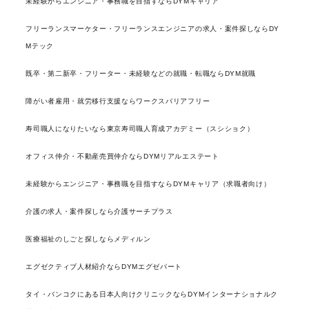
未経験からエンジニア・事務職を目指すならDYMキャリア
フリーランスマーケター・フリーランスエンジニアの求人・案件探しならDY
Mテック
既卒・第二新卒・フリーター・未経験などの就職・転職ならDYM就職
障がい者雇用・就労移行支援ならワークスバリアフリー
寿司職人になりたいなら東京寿司職人育成アカデミー（スシショク）
オフィス仲介・不動産売買仲介ならDYMリアルエステート
未経験からエンジニア・事務職を目指すならDYMキャリア（求職者向け）
介護の求人・案件探しなら介護サーチプラス
医療福祉のしごと探しならメディルン
エグゼクティブ人材紹介ならDYMエグゼパート
タイ・バンコクにある日本人向けクリニックならDYMインターナショナルク