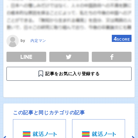
4
SCORE
by
内定マン
E
TWEET
SHARE
記事をお気に入り登録する
この記事と同じカテゴリの記事