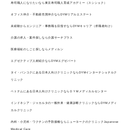
寿司職人になりたいなら東京寿司職人育成アカデミー（スシショク）
オフィス仲介・不動産売買仲介ならDYMリアルエステート
未経験からエンジニア・事務職を目指すならDYMキャリア（求職者向け）
介護の求人・案件探しなら介護サーチプラス
医療福祉のしごと探しならメディルン
エグゼクティブ人材紹介ならDYMエグゼパート
タイ・バンコクにある日本人向けクリニックならDYMインターナショナルク
リニック
ベトナムにある日本人向けクリニックならＤＹＭメディカルセンター
インドネシア・ジャカルタの一般外来・健康診断クリニックならDYMメディ
カルクリニック
内科・小児科・ワクチンの予防接種ならニューヨークのクリニックJapanese
Medical Care