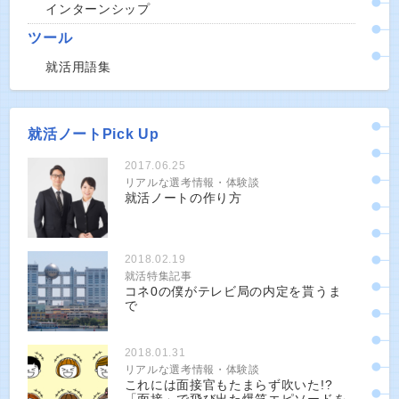
インターンシップ
ツール
就活用語集
就活ノートPick Up
2017.06.25
リアルな選考情報・体験談
就活ノートの作り方
2018.02.19
就活特集記事
コネ0の僕がテレビ局の内定を貰うま
で
2018.01.31
リアルな選考情報・体験談
これには面接官もたまらず吹いた!?