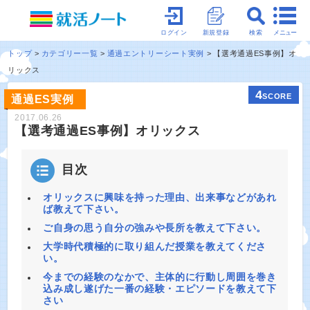
メニュー
ログイン
新規登録
検索
トップ
カテゴリー一覧
通過エントリーシート実例
【選考通過ES事例】オ
リックス
4
SCORE
通過ES実例
2017.06.26
【選考通過ES事例】オリックス
目次
オリックスに興味を持った理由、出来事などがあれ
ば教えて下さい。
ご自身の思う自分の強みや長所を教えて下さい。
大学時代積極的に取り組んだ授業を教えてくださ
い。
今までの経験のなかで、主体的に行動し周囲を巻き
込み成し遂げた一番の経験・エピソードを教えて下
さい