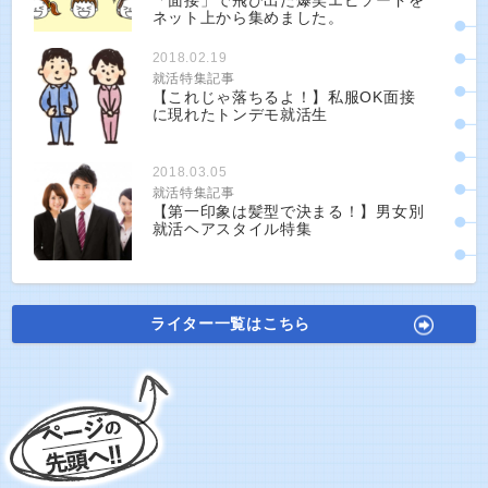
「面接」で飛び出た爆笑エピソードを
ネット上から集めました。
2018.02.19
就活特集記事
【これじゃ落ちるよ！】私服OK面接
に現れたトンデモ就活生
2018.03.05
就活特集記事
【第一印象は髪型で決まる！】男女別
就活ヘアスタイル特集
ライター一覧はこちら