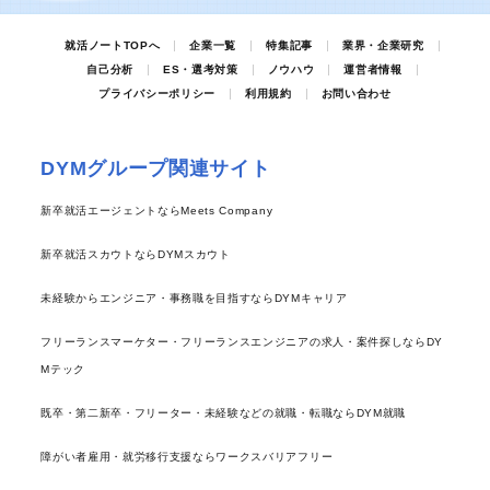
就活ノートTOPへ
企業一覧
特集記事
業界・企業研究
自己分析
ES・選考対策
ノウハウ
運営者情報
プライバシーポリシー
利用規約
お問い合わせ
DYMグループ関連サイト
新卒就活エージェントならMeets Company
新卒就活スカウトならDYMスカウト
未経験からエンジニア・事務職を目指すならDYMキャリア
フリーランスマーケター・フリーランスエンジニアの求人・案件探しならDY
Mテック
既卒・第二新卒・フリーター・未経験などの就職・転職ならDYM就職
障がい者雇用・就労移行支援ならワークスバリアフリー