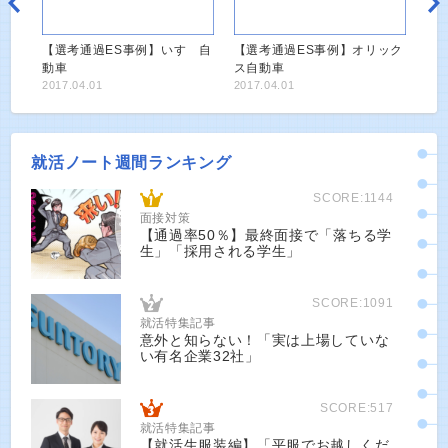
【選考通過ES事例】いすゞ自
【選考通過ES事例】オリック
動車
ス自動車
2017.04.01
2017.04.01
就活ノート週間ランキング
SCORE:1144
面接対策
【通過率50％】最終面接で「落ちる学
生」「採用される学生」
SCORE:1091
就活特集記事
意外と知らない！「実は上場していな
い有名企業32社」
SCORE:517
就活特集記事
【就活生服装編】「平服でお越しくだ