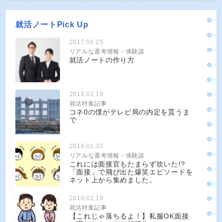
就活ノートPick Up
2017.06.25
リアルな選考情報・体験談
就活ノートの作り方
2018.02.19
就活特集記事
コネ0の僕がテレビ局の内定を貰うま
で
2018.01.31
リアルな選考情報・体験談
これには面接官もたまらず吹いた!?
「面接」で飛び出た爆笑エピソードを
ネット上から集めました。
2018.02.19
就活特集記事
【これじゃ落ちるよ！】私服OK面接