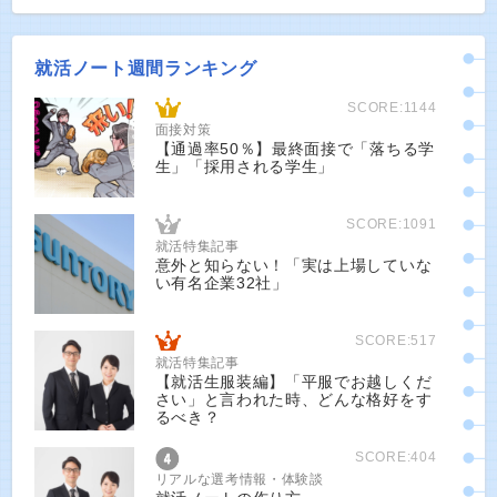
就活ノート週間ランキング
SCORE:1144
面接対策
【通過率50％】最終面接で「落ちる学
生」「採用される学生」
SCORE:1091
就活特集記事
意外と知らない！「実は上場していな
い有名企業32社」
SCORE:517
就活特集記事
【就活生服装編】「平服でお越しくだ
さい」と言われた時、どんな格好をす
るべき？
SCORE:404
リアルな選考情報・体験談