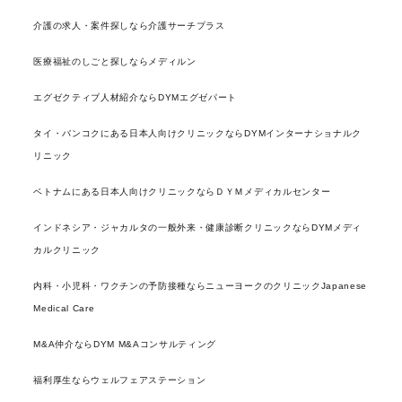
介護の求人・案件探しなら介護サーチプラス
医療福祉のしごと探しならメディルン
エグゼクティブ人材紹介ならDYMエグゼパート
タイ・バンコクにある日本人向けクリニックならDYMインターナショナルク
リニック
ベトナムにある日本人向けクリニックならＤＹＭメディカルセンター
インドネシア・ジャカルタの一般外来・健康診断クリニックならDYMメディ
カルクリニック
内科・小児科・ワクチンの予防接種ならニューヨークのクリニックJapanese
Medical Care
M&A仲介ならDYM M&Aコンサルティング
福利厚生ならウェルフェアステーション