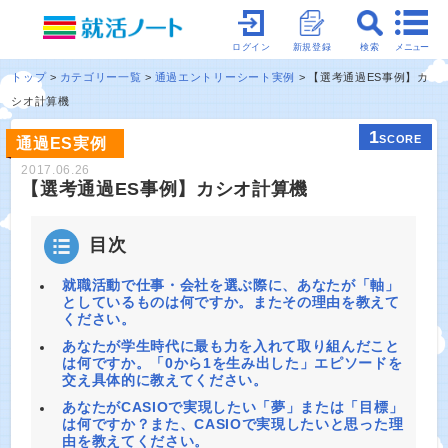
メニュー
ログイン
新規登録
検索
トップ
カテゴリー一覧
通過エントリーシート実例
【選考通過ES事例】カ
シオ計算機
1
SCORE
通過ES実例
2017.06.26
【選考通過ES事例】カシオ計算機
目次
就職活動で仕事・会社を選ぶ際に、あなたが「軸」
としているものは何ですか。またその理由を教えて
ください。
あなたが学生時代に最も力を入れて取り組んだこと
は何ですか。「0から1を生み出した」エピソードを
交え具体的に教えてください。
あなたがCASIOで実現したい「夢」または「目標」
は何ですか？また、CASIOで実現したいと思った理
由を教えてください。