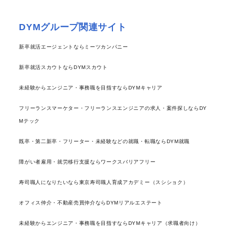
DYMグループ関連サイト
新卒就活エージェントならミーツカンパニー
新卒就活スカウトならDYMスカウト
未経験からエンジニア・事務職を目指すならDYMキャリア
フリーランスマーケター・フリーランスエンジニアの求人・案件探しならDY
Mテック
既卒・第二新卒・フリーター・未経験などの就職・転職ならDYM就職
障がい者雇用・就労移行支援ならワークスバリアフリー
寿司職人になりたいなら東京寿司職人育成アカデミー（スシショク）
オフィス仲介・不動産売買仲介ならDYMリアルエステート
未経験からエンジニア・事務職を目指すならDYMキャリア（求職者向け）