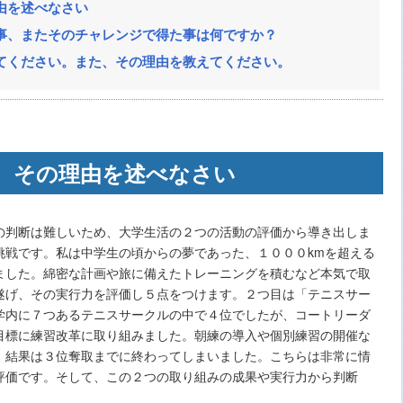
由を述べなさい
事、またそのチャレンジで得た事は何ですか？
てください。また、その理由を教えてください。
、その理由を述べなさい
の判断は難しいため、大学生活の２つの活動の評価から導き出しま
挑戦です。私は中学生の頃からの夢であった、１０００kmを超える
ました。綿密な計画や旅に備えたトレーニングを積むなど本気で取
遂げ、その実行力を評価し５点をつけます。２つ目は「テニスサー
学内に７つあるテニスサークルの中で４位でしたが、コートリーダ
目標に練習改革に取り組みました。朝練の導入や個別練習の開催な
、結果は３位奪取までに終わってしまいました。こちらは非常に情
評価です。そして、この２つの取り組みの成果や実行力から判断