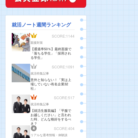
就活ノート週間ランキング
SCORE:1144
面接対策
【通過率50％】最終面接で
「落ちる学生」「採用され
る学生」
SCORE:1091
就活特集記事
意外と知らない！「実は上
場していない有名企業32
社」
SCORE:517
就活特集記事
【就活生服装編】「平服で
お越しください」と言われ
た時、どんな格好をするべ
き？
SCORE:404
リアルな選考情報・体験談