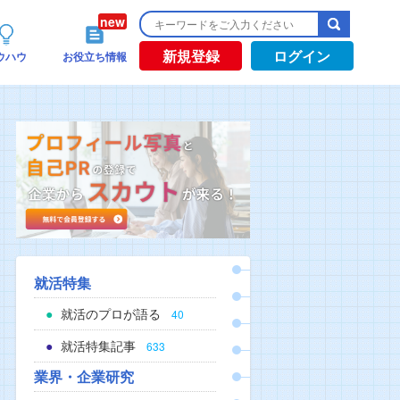
新規登録
ログイン
ウハウ
お役立ち情報
就活特集
就活のプロが語る
40
就活特集記事
633
業界・企業研究