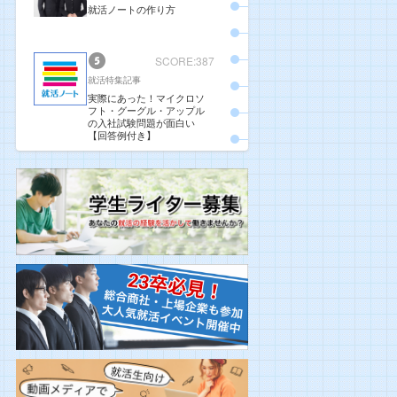
就活ノートの作り方
SCORE:387
就活特集記事
実際にあった！マイクロソ
フト・グーグル・アップル
の入社試験問題が面白い
【回答例付き】