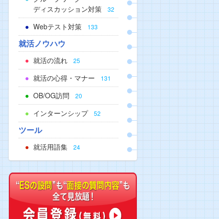
ディスカッション対策
32
Webテスト対策
133
就活ノウハウ
就活の流れ
25
就活の心得・マナー
131
OB/OG訪問
20
インターンシップ
52
ツール
就活用語集
24