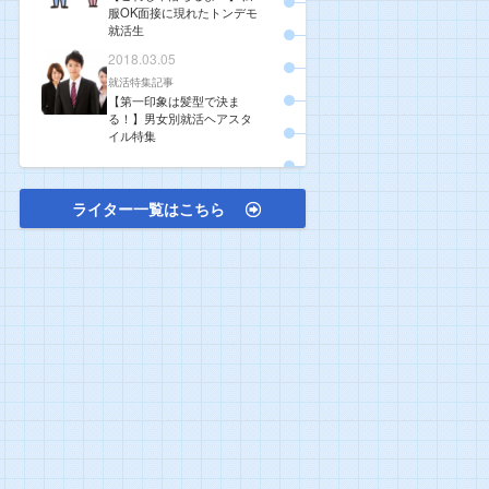
服OK面接に現れたトンデモ
就活生
2018.03.05
就活特集記事
【第一印象は髪型で決ま
る！】男女別就活ヘアスタ
イル特集
ライター一覧はこちら