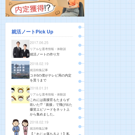
就活ノートPick Up
2017.06.25
リアルな選考情報・体験談
就活ノートの作り方
2018.02.19
就活特集記事
コネ0の僕がテレビ局の内定
を貰うまで
2018.01.31
リアルな選考情報・体験談
これには面接官もたまらず
吹いた!?「面接」で飛び出た
爆笑エピソードをネット上
から集めました。
2018.02.19
就活特集記事
【これじゃ落ちるよ！】私