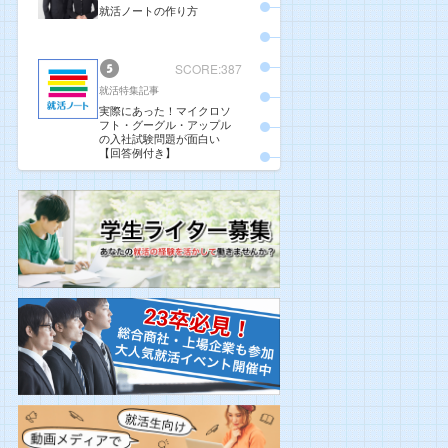
就活ノートの作り方
SCORE:387
就活特集記事
実際にあった！マイクロソ
フト・グーグル・アップル
の入社試験問題が面白い
【回答例付き】