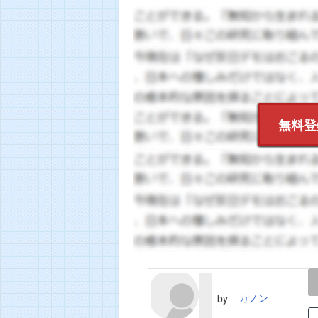
無料登
LINE
TWEET
カノン
by