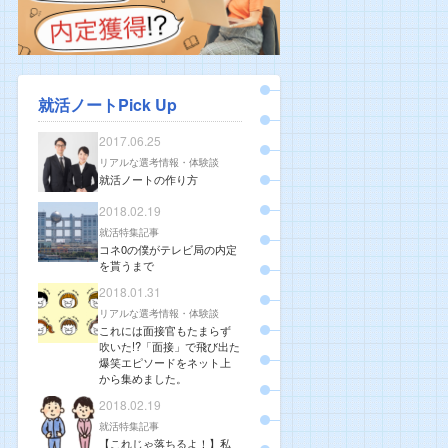
就活ノートPick Up
2017.06.25
リアルな選考情報・体験談
就活ノートの作り方
2018.02.19
就活特集記事
コネ0の僕がテレビ局の内定
を貰うまで
2018.01.31
リアルな選考情報・体験談
これには面接官もたまらず
吹いた!?「面接」で飛び出た
爆笑エピソードをネット上
から集めました。
2018.02.19
就活特集記事
【これじゃ落ちるよ！】私