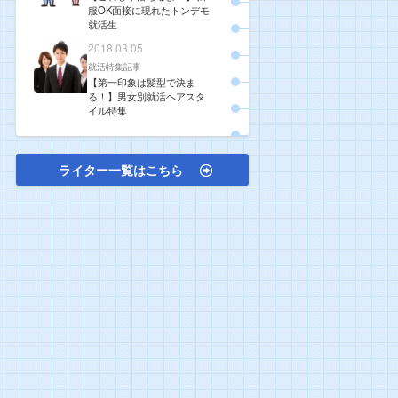
服OK面接に現れたトンデモ
就活生
2018.03.05
就活特集記事
【第一印象は髪型で決ま
る！】男女別就活ヘアスタ
イル特集
ライター一覧はこちら