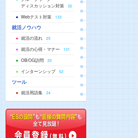
ディスカッション対策
32
Webテスト対策
133
就活ノウハウ
就活の流れ
25
就活の心得・マナー
131
OB/OG訪問
20
インターンシップ
52
ツール
就活用語集
24