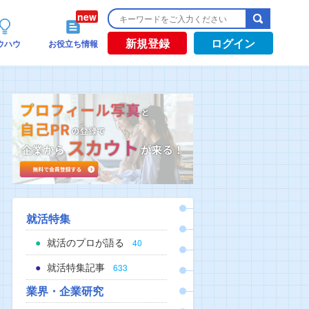
新規登録
ログイン
ウハウ
お役立ち情報
就活特集
就活のプロが語る
40
就活特集記事
633
業界・企業研究