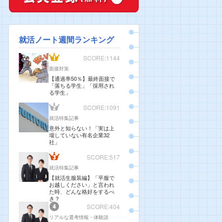
就活ノート週間ランキング
SCORE:1144
面接対策
【通過率50％】最終面接で
「落ちる学生」「採用され
る学生」
SCORE:1091
就活特集記事
意外と知らない！「実は上
場していない有名企業32
社」
SCORE:517
就活特集記事
【就活生服装編】「平服で
お越しください」と言われ
た時、どんな格好をするべ
き？
SCORE:404
リアルな選考情報・体験談