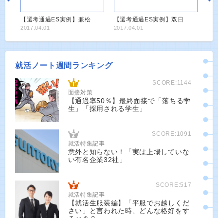
【選考通過ES実例】兼松
【選考通過ES実例】双日
2017.04.01
2017.04.01
就活ノート週間ランキング
SCORE:1144
面接対策
【通過率50％】最終面接で「落ちる学
生」「採用される学生」
SCORE:1091
就活特集記事
意外と知らない！「実は上場していな
い有名企業32社」
SCORE:517
就活特集記事
【就活生服装編】「平服でお越しくだ
さい」と言われた時、どんな格好をす