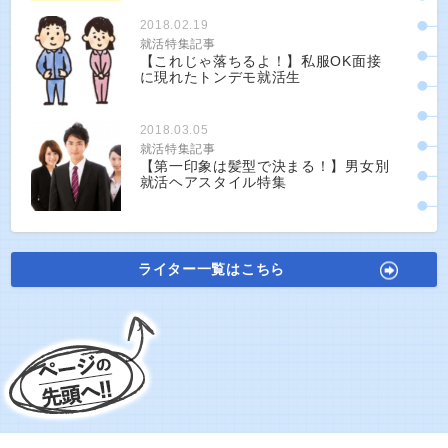
2018.02.19
就活特集記事
【これじゃ落ちるよ！】私服OK面接
に現れたトンデモ就活生
2018.03.05
就活特集記事
【第一印象は髪型で決まる！】男女別
就活ヘアスタイル特集
ライター一覧はこちら