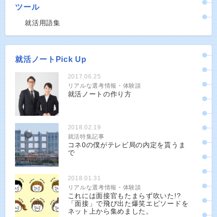
ツール
就活用語集
就活ノートPick Up
2017.06.25
リアルな選考情報・体験談
就活ノートの作り方
2018.02.19
就活特集記事
コネ0の僕がテレビ局の内定を貰うま
で
2018.01.31
リアルな選考情報・体験談
これには面接官もたまらず吹いた!?
「面接」で飛び出た爆笑エピソードを
ネット上から集めました。