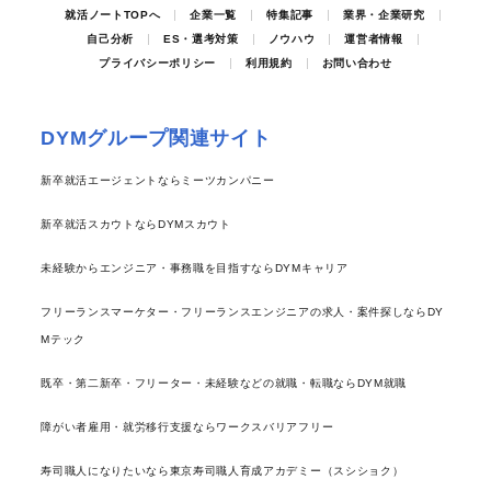
就活ノートTOPへ
企業一覧
特集記事
業界・企業研究
自己分析
ES・選考対策
ノウハウ
運営者情報
プライバシーポリシー
利用規約
お問い合わせ
DYMグループ関連サイト
新卒就活エージェントならミーツカンパニー
新卒就活スカウトならDYMスカウト
未経験からエンジニア・事務職を目指すならDYMキャリア
フリーランスマーケター・フリーランスエンジニアの求人・案件探しならDY
Mテック
既卒・第二新卒・フリーター・未経験などの就職・転職ならDYM就職
障がい者雇用・就労移行支援ならワークスバリアフリー
寿司職人になりたいなら東京寿司職人育成アカデミー（スシショク）