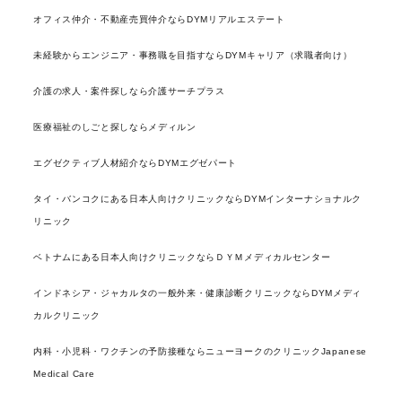
オフィス仲介・不動産売買仲介ならDYMリアルエステート
未経験からエンジニア・事務職を目指すならDYMキャリア（求職者向け）
介護の求人・案件探しなら介護サーチプラス
医療福祉のしごと探しならメディルン
エグゼクティブ人材紹介ならDYMエグゼパート
タイ・バンコクにある日本人向けクリニックならDYMインターナショナルク
リニック
ベトナムにある日本人向けクリニックならＤＹＭメディカルセンター
インドネシア・ジャカルタの一般外来・健康診断クリニックならDYMメディ
カルクリニック
内科・小児科・ワクチンの予防接種ならニューヨークのクリニックJapanese
Medical Care