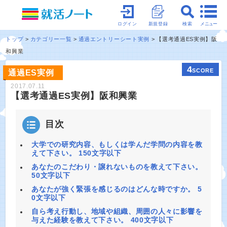
メニュー
ログイン
新規登録
検索
トップ
カテゴリー一覧
通過エントリーシート実例
【選考通過ES実例】阪
和興業
4
SCORE
通過ES実例
2017.07.11
【選考通過ES実例】阪和興業
目次
大学での研究内容、もしくは学んだ学問の内容を教
えて下さい。 150文字以下
あなたのこだわり・譲れないものを教えて下さい。
50文字以下
あなたが強く緊張を感じるのはどんな時ですか。 5
0文字以下
自ら考え行動し、地域や組織、周囲の人々に影響を
与えた経験を教えて下さい。 400文字以下