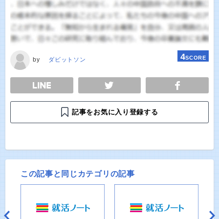
4
SCORE
by
ダビットソン
E
TWEET
SHARE
記事をお気に入り登録する
この記事と同じカテゴリの記事