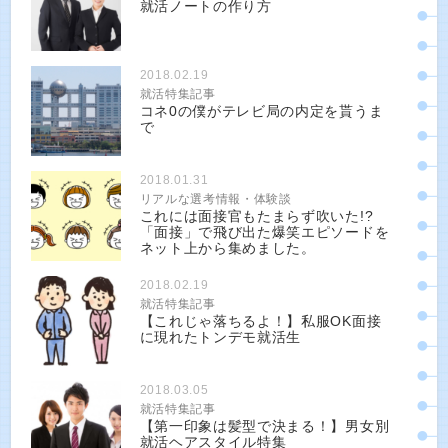
就活ノートの作り方
2018.02.19
就活特集記事
コネ0の僕がテレビ局の内定を貰うま
で
2018.01.31
リアルな選考情報・体験談
これには面接官もたまらず吹いた!?
「面接」で飛び出た爆笑エピソードを
ネット上から集めました。
2018.02.19
就活特集記事
【これじゃ落ちるよ！】私服OK面接
に現れたトンデモ就活生
2018.03.05
就活特集記事
【第一印象は髪型で決まる！】男女別
就活ヘアスタイル特集