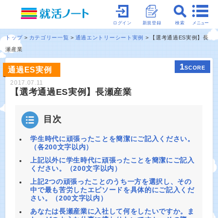
メニュー
ログイン
新規登録
検索
トップ
カテゴリー一覧
通過エントリーシート実例
【選考通過ES実例】長
瀬産業
1
SCORE
通過ES実例
2017.07.11
【選考通過ES実例】長瀬産業
目次
学生時代に頑張ったことを簡潔にご記入ください。
（各200文字以内）
上記以外に学生時代に頑張ったことを簡潔にご記入
ください。（200文字以内）
上記2つの頑張ったことのうち一方を選択し、その
中で最も苦労したエピソードを具体的にご記入くだ
さい。（200文字以内）
あなたは長瀬産業に入社して何をしたいですか。ま