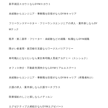
新卒就活スカウトならDYMスカウト
未経験からエンジニア・事務職を目指すならDYMキャリア
フリーランスマーケター・フリーランスエンジニアの求人・案件探しならDY
Mテック
既卒・第二新卒・フリーター・未経験などの就職・転職ならDYM就職
障がい者雇用・就労移行支援ならワークスバリアフリー
寿司職人になりたいなら東京寿司職人育成アカデミー（スシショク）
オフィス仲介・不動産売買仲介ならDYMリアルエステート
未経験からエンジニア・事務職を目指すならDYMキャリア（求職者向け）
介護の求人・案件探しなら介護サーチプラス
医療福祉のしごと探しならメディルン
エグゼクティブ人材紹介ならDYMエグゼパート