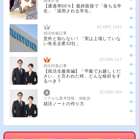
面接対策
【通過率50％】最終面接で「落ちる学
生」「採用される学生」
SCORE:1091
就活特集記事
意外と知らない！「実は上場していな
い有名企業32社」
SCORE:517
就活特集記事
【就活生服装編】「平服でお越しくだ
さい」と言われた時、どんな格好をす
るべき？
SCORE:404
リアルな選考情報・体験談
就活ノートの作り方