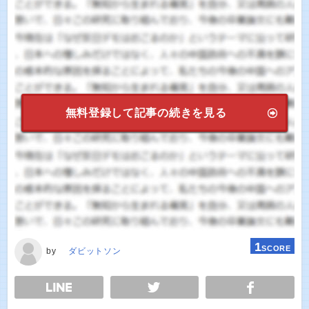
無料登録して記事の続きを見る
1
SCORE
by
ダビットソン
E
TWEET
SHARE