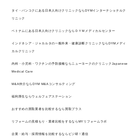
タイ・バンコクにある日本人向けクリニックならDYMインターナショナルク
リニック
ベトナムにある日本人向けクリニックならＤＹＭメディカルセンター
インドネシア・ジャカルタの一般外来・健康診断クリニックならDYMメディ
カルクリニック
内科・小児科・ワクチンの予防接種ならニューヨークのクリニックJapanese
Medical Care
M&A仲介ならDYM M&Aコンサルティング
福利厚生ならウェルフェアステーション
おすすめの買取業者を比較するなら買取プラス
リフォームの見積もり・業者比較をするならMYリフォームラボ
企業・給与・採用情報を比較するならビジ研！通信