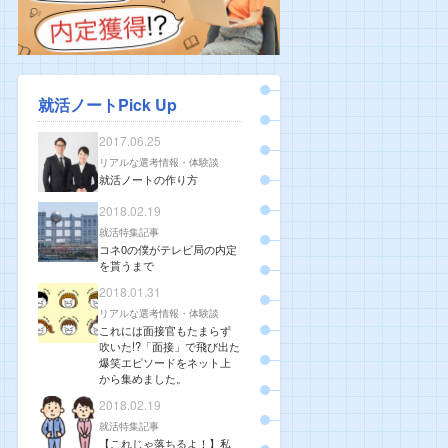
就活ノートPick Up
2017.06.25
リアルな選考情報・体験談
就活ノートの作り方
2018.02.19
就活特集記事
コネ0の僕がテレビ局の内定
を貰うまで
2018.01.31
リアルな選考情報・体験談
これには面接官もたまらず
吹いた!?「面接」で飛び出た
爆笑エピソードをネット上
から集めました。
2018.02.19
就活特集記事
【これじゃ落ちるよ！】私