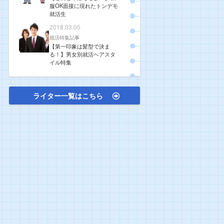
服OK面接に現れたトンデモ
就活生
2018.03.05
就活特集記事
【第一印象は髪型で決ま
る！】男女別就活ヘアスタ
イル特集
ライター一覧はこちら