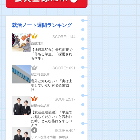
就活ノート週間ランキング
SCORE:1144
面接対策
【通過率50％】最終面接で
「落ちる学生」「採用され
る学生」
SCORE:1091
就活特集記事
意外と知らない！「実は上
場していない有名企業32
社」
SCORE:517
就活特集記事
【就活生服装編】「平服で
お越しください」と言われ
た時、どんな格好をするべ
き？
SCORE:404
リアルな選考情報・体験談