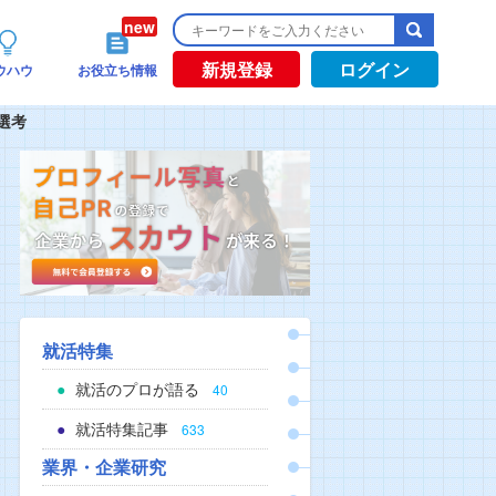
新規登録
ログイン
ウハウ
お役立ち情報
選考
就活特集
就活のプロが語る
40
就活特集記事
633
業界・企業研究