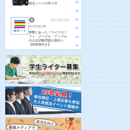
就活ノートの作り方
SCORE:387
就活特集記事
実際にあった！マイクロソ
フト・グーグル・アップル
の入社試験問題が面白い
【回答例付き】