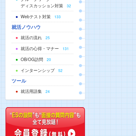
ディスカッション対策
32
Webテスト対策
133
就活ノウハウ
就活の流れ
25
就活の心得・マナー
131
OB/OG訪問
20
インターンシップ
52
ツール
就活用語集
24