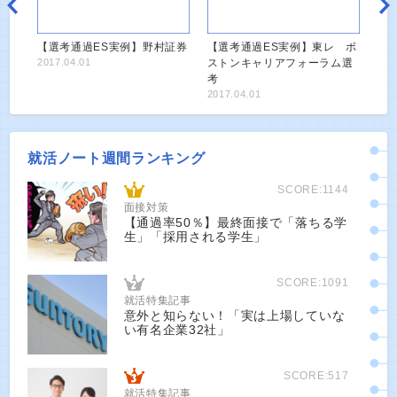
【選考通過ES実例】野村証券
【選考通過ES実例】東レ ボ
2017.04.01
ストンキャリアフォーラム選
考
2017.04.01
就活ノート週間ランキング
SCORE:1144
面接対策
【通過率50％】最終面接で「落ちる学
生」「採用される学生」
SCORE:1091
就活特集記事
意外と知らない！「実は上場していな
い有名企業32社」
SCORE:517
就活特集記事