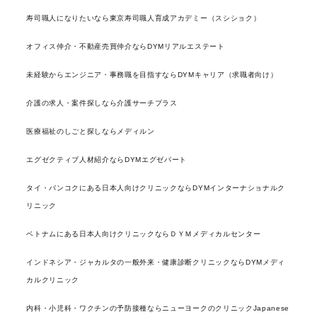
寿司職人になりたいなら東京寿司職人育成アカデミー（スシショク）
オフィス仲介・不動産売買仲介ならDYMリアルエステート
未経験からエンジニア・事務職を目指すならDYMキャリア（求職者向け）
介護の求人・案件探しなら介護サーチプラス
医療福祉のしごと探しならメディルン
エグゼクティブ人材紹介ならDYMエグゼパート
タイ・バンコクにある日本人向けクリニックならDYMインターナショナルク
リニック
ベトナムにある日本人向けクリニックならＤＹＭメディカルセンター
インドネシア・ジャカルタの一般外来・健康診断クリニックならDYMメディ
カルクリニック
内科・小児科・ワクチンの予防接種ならニューヨークのクリニックJapanese