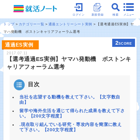
メニュー
ログイン
新規登録
検索
トップ
カテゴリー一覧
通過エントリーシート実例
【選考通過ES実例】ヤ
マハ発動機 ボストンキャリアフォーラム選考
2
SCORE
通過ES実例
2017.07.11
【選考通過ES実例】ヤマハ発動機 ボストンキ
ャリアフォーラム選考
目次
当社を志望する動機を教えて下さい。【文字数自
由】
留学や海外生活を通じて得られた成果を教えて下さ
い。【200文字程度】
.現在取り組んでいる研究・専攻内容を簡潔に教え
て下さい。【200文字程度】