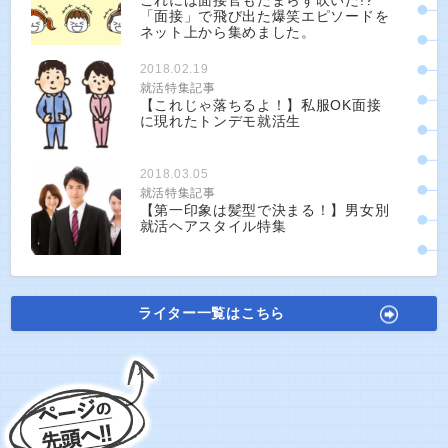
これには面接官もたまらず吹いた!?
「面接」で飛び出た爆笑エピソードを
ネット上から集めました。
2018.02.19
就活特集記事
【これじゃ落ちるよ！】私服OK面接
に現れたトンデモ就活生
2018.03.05
就活特集記事
【第一印象は髪型で決まる！】男女別
就活ヘアスタイル特集
ライター一覧はこちら