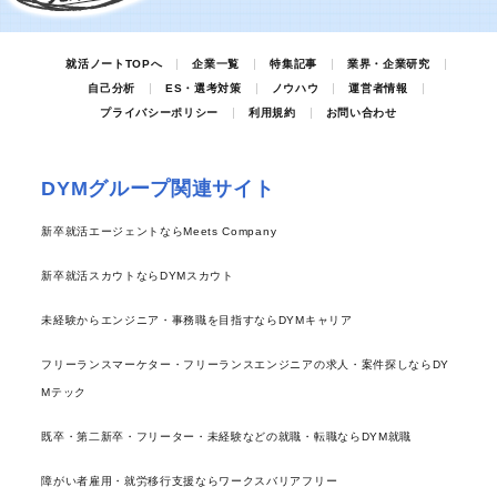
就活ノートTOPへ
企業一覧
特集記事
業界・企業研究
自己分析
ES・選考対策
ノウハウ
運営者情報
プライバシーポリシー
利用規約
お問い合わせ
DYMグループ関連サイト
新卒就活エージェントならMeets Company
新卒就活スカウトならDYMスカウト
未経験からエンジニア・事務職を目指すならDYMキャリア
フリーランスマーケター・フリーランスエンジニアの求人・案件探しならDY
Mテック
既卒・第二新卒・フリーター・未経験などの就職・転職ならDYM就職
障がい者雇用・就労移行支援ならワークスバリアフリー